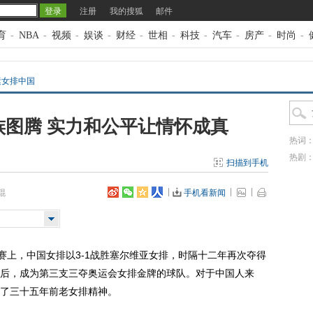
注册
我的搜狐
邮件
育
-
NBA
-
视频
-
娱谈
-
财经
-
世相
-
科技
-
汽车
-
房产
-
时尚
-
运女排中国
族图腾 实力和公平让情怀成真
热词
热剧
扫描到手机
琨
手机看新闻
上，中国女排以3-1战胜塞尔维亚女排，时隔十二年再次夺得
后，成为第三支三夺奥运会女排金牌的球队。对于中国人来
了三十五年前老女排精神。