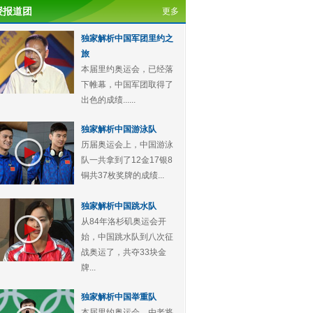
授报道团
更多
独家解析中国军团里约之
旅
本届里约奥运会，已经落
下帷幕，中国军团取得了
出色的成绩......
独家解析中国游泳队
历届奥运会上，中国游泳
队一共拿到了12金17银8
铜共37枚奖牌的成绩...
独家解析中国跳水队
从84年洛杉矶奥运会开
始，中国跳水队到八次征
战奥运了，共夺33块金
牌...
独家解析中国举重队
本届里约奥运会，由老将