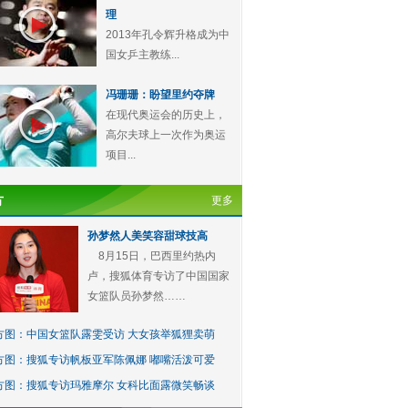
理
2013年孔令辉升格成为中
国女乒主教练...
冯珊珊：盼望里约夺牌
在现代奥运会的历史上，
高尔夫球上一次作为奥运
项目...
方
更多
孙梦然人美笑容甜球技高
8月15日，巴西里约热内
卢，搜狐体育专访了中国国家
女篮队员孙梦然……
方图：中国女篮队露雯受访 大女孩举狐狸卖萌
方图：搜狐专访帆板亚军陈佩娜 嘟嘴活泼可爱
方图：搜狐专访玛雅摩尔 女科比面露微笑畅谈