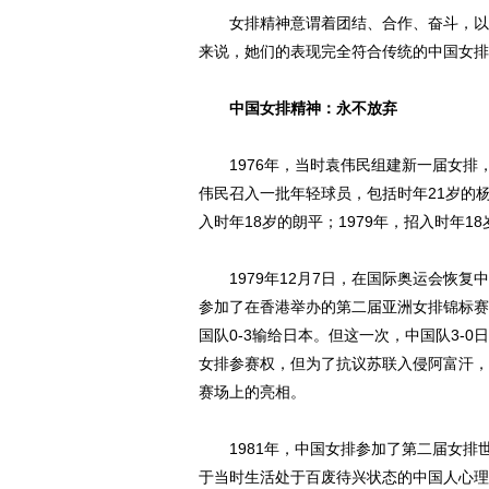
女排精神意谓着团结、合作、奋斗，以及
来说，她们的表现完全符合传统的中国女排
中国女排精神：永不放弃
1976年，当时袁伟民组建新一届女排
伟民召入一批年轻球员，包括时年21岁的杨
入时年18岁的朗平；1979年，招入时年1
1979年12月7日，在国际奥运会恢复
参加了在香港举办的第二届亚洲女排锦标赛
国队0-3输给日本。但这一次，中国队3-
女排参赛权，但为了抗议苏联入侵阿富汗，
赛场上的亮相。
1981年，中国女排参加了第二届女排
于当时生活处于百废待兴状态的中国人心理