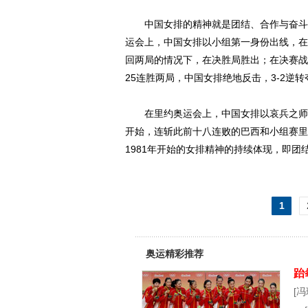
中国女排的精神就是团结、合作与奋斗，
运会上，中国女排以小组第一身份出线，在
回两局的情况下，在决胜局胜出；在决赛战俄
25连胜两局，中国女排绝地反击，3-2逆
在里约奥运会上，中国女排以哀兵之师出
开始，连斩此前十八连败的巴西和小组赛里
1981年开始的女排精神的持续体现，即
1
奥运精彩推荐
跆
[
冯