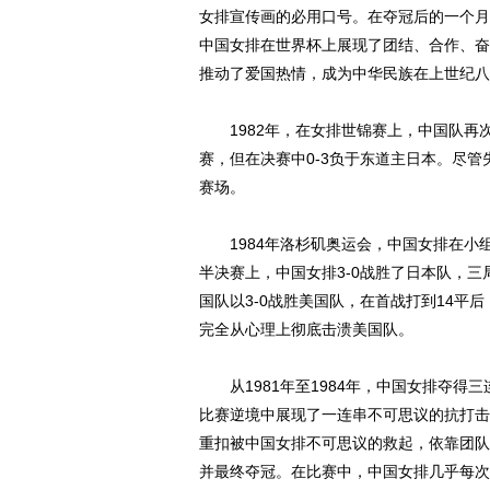
女排宣传画的必用口号。在夺冠后的一个月
中国女排在世界杯上展现了团结、合作、奋
推动了爱国热情，成为中华民族在上世纪八
1982年，在女排世锦赛上，中国队再次
赛，但在决赛中0-3负于东道主日本。尽管
赛场。
1984年洛杉矶奥运会，中国女排在小组
半决赛上，中国女排3-0战胜了日本队，
国队以3-0战胜美国队，在首战打到14平
完全从心理上彻底击溃美国队。
从1981年至1984年，中国女排夺得
比赛逆境中展现了一连串不可思议的抗打击
重扣被中国女排不可思议的救起，依靠团队
并最终夺冠。在比赛中，中国女排几乎每次