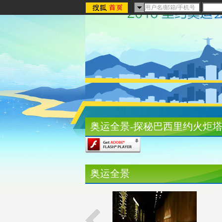
奥运全景-探秘巴西里约火炬
奥运全景