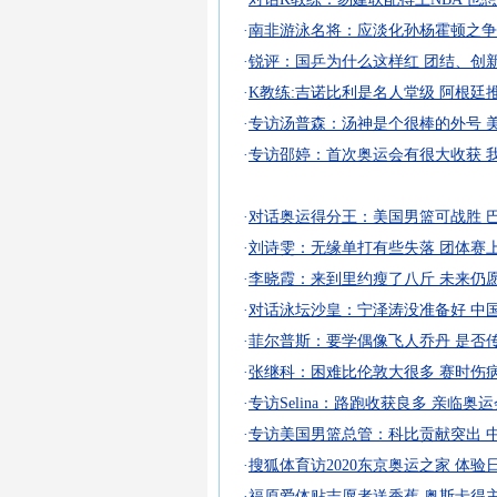
·
南非游泳名将：应淡化孙杨霍顿之争
·
锐评：国乒为什么这样红 团结、创
·
K教练:吉诺比利是名人堂级 阿根廷
·
专访汤普森：汤神是个很棒的外号 
·
专访邵婷：首次奥运会有很大收获 
·
对话奥运得分王：美国男篮可战胜 
·
刘诗雯：无缘单打有些失落 团体赛
·
李晓霞：来到里约瘦了八斤 未来仍
·
对话泳坛沙皇：宁泽涛没准备好 中
·
菲尔普斯：要学偶像飞人乔丹 是否
·
张继科：困难比伦敦大很多 赛时伤
·
专访Selina：路跑收获良多 亲临奥
·
专访美国男篮总管：科比贡献突出 
·
搜狐体育访2020东京奥运之家 体验
·
福原爱体贴志愿者送香蕉 奥斯卡得