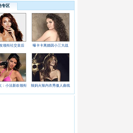
动专区
女友领衔社交皇后
曝卡卡离婚因小三大战
太：小法新欢领衔
辣妈火辣内衣秀傲人曲线