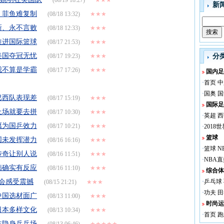
(08/19 18:27)
★★★
新
 菲鱼难复制
(08/18 13:32)
★★★
新、永不言败
(08/18 12:33)
★★★
推进国际篮球
(08/17 21:53)
★★★
美国夺冠无忧
(08/17 19:23)
★★★
分
我不算是学霸
(08/17 17:26)
★★★
国内足
·
首页
中
·
国奥
国
巴西队表现差
(08/17 15:19)
★★★
国际足
上场就要去拼
(08/17 10:30)
★★★
·
英超
西
愿为国乒效力
(08/17 10:21)
★★★
·
2018
篮球
国未发挥潜力
(08/16 16:16)
★★★
·
篮球
N
传奇让别人说
(08/16 11:51)
★★★
·
NBA直
病确实有反应
(08/16 11:10)
★★★
综合体
运会感受震撼
·
乒乓球
(08/15 21:21)
★★★
·
功夫
田
中国选材面广
(08/13 11:00)
★★★
时尚运
日本多样文化
(08/13 10:34)
★★★
·
首页
跑
主隐身乒乓场