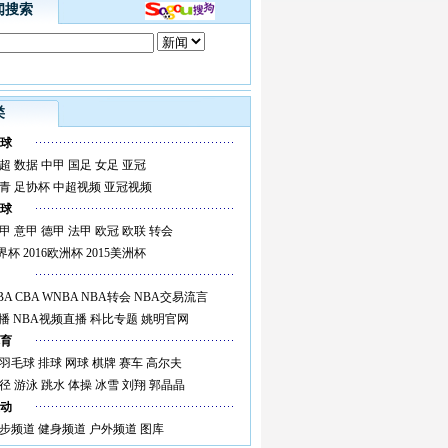
闻搜索
类
球
超
数据
中甲
国足
女足
亚冠
青
足协杯
中超视频
亚冠视频
球
甲
意甲
德甲
法甲
欧冠
欧联
转会
世界杯
2016欧洲杯
2015美洲杯
BA
CBA
WNBA
NBA转会
NBA交易流言
播
NBA视频直播
科比专题
姚明官网
育
羽毛球
排球
网球
棋牌
赛车
高尔夫
径
游泳
跳水
体操
冰雪
刘翔
郭晶晶
动
步频道
健身频道
户外频道
图库