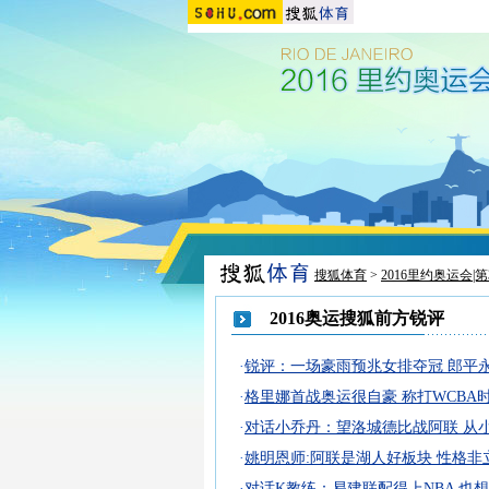
搜狐体育
>
2016里约奥运会|
2016奥运搜狐前方锐评
·
锐评：一场豪雨预兆女排夺冠 郎平
·
格里娜首战奥运很自豪 称打WCBA
·
对话小乔丹：望洛城德比战阿联 从
·
姚明恩师:阿联是湖人好板块 性格非
·
对话K教练：易建联配得上NBA 也