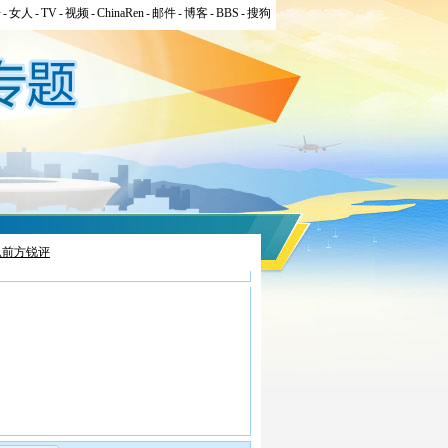
居
-
女人
-
TV
-
视频
-
ChinaRen
-
邮件
-
博客
-
BBS
-
搜狗
狐前方锐评