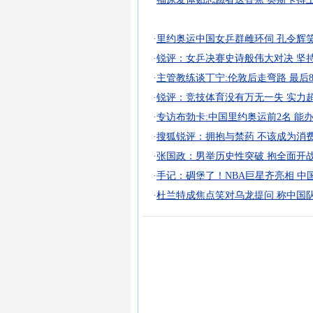
·
里约奥运中国女乒群雌环伺 孔令辉
·
锐评：女乒决赛史诗般伟大对决 坚
·
主管教练谈丁宁:伦敦后走弯路 最后
·
锐评：竞技体育没有万无一失 实力
·
专访布勃卡:中国里约奥运前2名 能办
·
搜狐锐评：拥抱与禁药 不该成为消
·
张国政：男举历史性突破 抱全面开
·
手记：碉堡了！NBA巨星齐亮相 中
·
杜兰特成焦点笑对乌龙提问 称中国