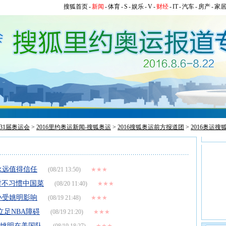
搜狐首页
-
新闻
-
体育
-
S
-
娱乐
-
V
-
财经
-
IT
-
汽车
-
房产
-
家
第31届奥运会
>
2016里约奥运新闻-搜狐奥运
>
2016搜狐奥运前方报道团
>
2016奥运搜
永远值得信任
(08/21 13:50)
★★★
时不习惯中国菜
(08/20 11:40)
★★★
小受姚明影响
(08/19 21:48)
★★★
立足NBA障碍
(08/19 21:20)
★★★
想姚明在美国队