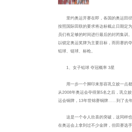
里约奥运开赛在即，各国的奥运田径预
按照国际田联的要求将达标截止日期定为
员们有足够的时间进行最后的封闭集训
以锁定奥运奖牌为主要目标，而田赛的
铅球、链球、标枪。
1、女子铅球 夺冠概率 3星
用一步一个脚印来形容巩立姣一点都不
从2008年奥运会夺得第5名之后，巩立
运会铜牌，13年世锦赛铜牌……到了去
这是一个令人欣喜的突破，这同样也让
在奥运会上拿到过不少金牌，但田赛选