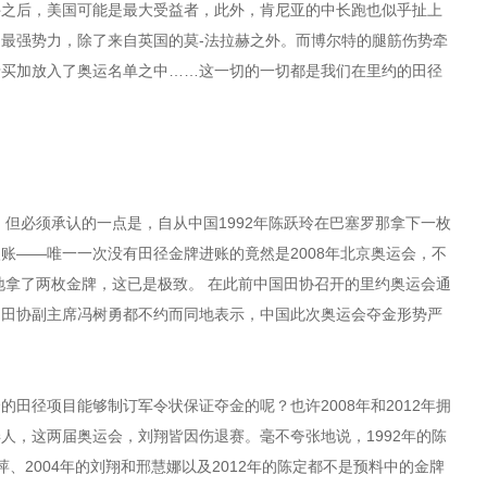
件之后，美国可能是最大受益者，此外，肯尼亚的中长跑也似乎扯上
最强势力，除了来自英国的莫-法拉赫之外。而博尔特的腿筋伤势牵
牙买加放入了奥运名单之中……这一切的一切都是我们在里约的田径
必须承认的一点是，自从中国1992年陈跃玲在巴塞罗那拿下一枚
账——唯一一次没有田径金牌进账的竟然是2008年北京奥运会，不
荒地拿了两枚金牌，这已是极致。 在此前中国田协召开的里约奥运会通
是田协副主席冯树勇都不约而同地表示，中国此次奥运会夺金形势严
。
径项目能够制订军令状保证夺金的呢？也许2008年和2012年拥
人，这两届奥运会，刘翔皆因伤退赛。毫不夸张地说，1992年的陈
丽萍、2004年的刘翔和邢慧娜以及2012年的陈定都不是预料中的金牌