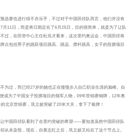
选赛也进行得不亦乐乎，不过对于中国田径队而言，他们并没有
7月11日，而是将日期定在了6月25日，目的很简单，就是为了让队
。不过，在田管中心主任杜兆才看来，这次里约奥运会，中国田径将
夺牌点包括男子的跳跃项目跳高、跳远、撑杆跳高，女子的投掷项目
为过，而已经27岁的她也正在慢慢步入自己职业生涯的巅峰。自
姣便成为了中国女子投掷项目的领军人物，09年世锦赛铜牌，12年奥
年的北京世锦赛，巩立姣突破了20米大关，拿下了银牌！
中国田径队看到了在里约突破的希望——要知道虽然中国田径队
手却从未染指，现在，自黄志红之后，巩立姣又站在了这个节点上。