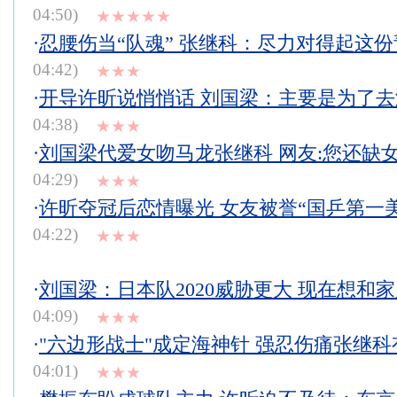
04:50)
★★★★★
·
忍腰伤当“队魂” 张继科：尽力对得起这份
04:42)
★★★
·
开导许昕说悄悄话 刘国梁：主要是为了
04:38)
★★★
·
刘国梁代爱女吻马龙张继科 网友:您还缺女
04:29)
★★★
·
许昕夺冠后恋情曝光 女友被誉“国乒第一美
04:22)
★★★
·
刘国梁：日本队2020威胁更大 现在想和
04:09)
★★★
·
"六边形战士"成定海神针 强忍伤痛张继科
04:01)
★★★