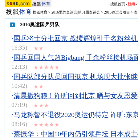
搜狐首页
-
新闻
-
搜狐体育
>
2016里约奥运会|第31届奥运会
>
2016奥运会项目
>
奥
2016奥运国乒男队
·
国乒将士分批回京 战绩辉煌引千名粉丝
16:35)
★★
·
国乒回国人气超Bigbang 千余粉丝接机场
12:13)
★★★★★
·
国乒队部分队员回国抵京 机场现大批张
10:42)
★★
·
清晨撒狗粮！许昕回到北京 晒与女友恩
07:19)
★★★
·
马龙称暂不退役2020奥运仍待定 许昕:东京
08:16)
★★★★★
·
蔡振华：中国10年内仍引领乒坛 日本成