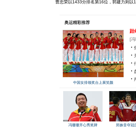
曹忠荣以1433分排名第16位，郭建力则以
奥运精彩推荐
跆
[
冯
中国女排领奖台上展笑颜
冯珊珊开心秀奖牌
郑姝音夺冠