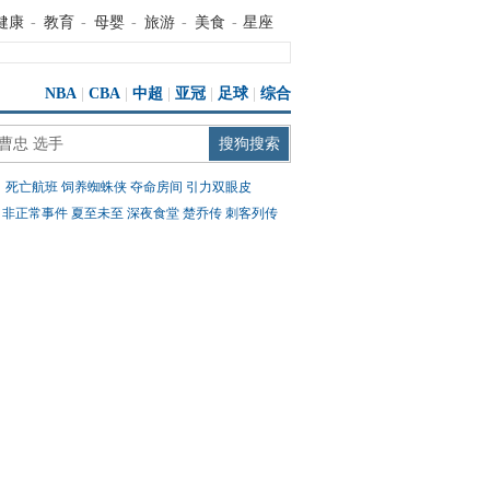
健康
-
教育
-
母婴
-
旅游
-
美食
-
星座
NBA
|
CBA
|
中超
|
亚冠
|
足球
|
综合
：
死亡航班
饲养蜘蛛侠
夺命房间
引力双眼皮
：
非正常事件
夏至未至
深夜食堂
楚乔传
刺客列传