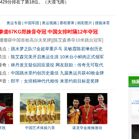
1429分排在了第18位。（大漠飞雨）
奥运专题
|
中国军团
|
奥运视频
|
赛程赛果
|
精彩图片
|
搜狐体育
拳道67KG郑姝音夺冠
中国女排时隔12年夺冠
珊珊获中国首枚高尔夫奖牌
][
陈艾森勇夺10米跳台冠军
]
焦点：
跳水梦之队!7金超举重乒乓 吴敏霞陈若琳创历史
关注：
陈艾森完美开启奥运生涯 10米台小鲜肉正式领军
传奇：
林丹发文疑似回应退役 网友鼓励：传奇无可取代
盘点：
中国跳水里约创历史最佳 九届奥运共获40枚金牌
声音：
郎平：女排精神代代相传 来里约前目标是奖牌
独
庆祝
中国艺术体操六美
谌龙夺金难掩激动