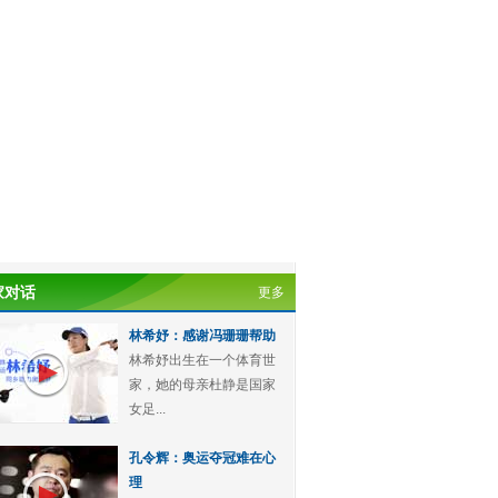
家对话
更多
林希妤：感谢冯珊珊帮助
林希妤出生在一个体育世
家，她的母亲杜静是国家
女足...
孔令辉：奥运夺冠难在心
理