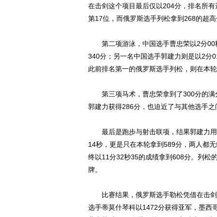
在击剑这个项目最后仅以204分，排名所有
第17位，而俄罗斯选手列松拿到268的超
第二项游泳，中国选手曹忠荣以2分00秒
340分；另一名中国选手郭建力则是以2分0
此前排名第一的俄罗斯选手列松，则在本轮
第三项马术，曹忠荣拿到了300分的满
郭建力获得286分，也迫近了与其他选手之
最后是跑步与射击联项，结果郭建力用时11
14秒，更是只在本轮拿到589分，两人
终以11分32秒35的成绩拿到608分。
牌。
比赛结果，俄罗斯选手勒松凭借在击剑单
选手蒂莫什琴科以1472分获得亚军，墨西