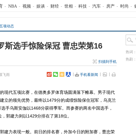
育
-
NBA
-
视频
-
娱谈
-
财经
-
世相
-
科技
-
汽车
-
房产
-
时尚
-
代五项动态
斯选手惊险保冠 曹忠荣第16
热词
热剧
扫描到手机
漠飞雨
手机看新闻
会的现代五项比赛，在德奥多罗体育场圆满落下帷幕。男子现代
建立的领先优势，最终以1479分的成绩惊险保住冠军，乌克兰
哥选手乌斯安伽以1468分获得季军。而参赛的两名中国选手，
位，郭建力则以1429分排在了第18位。
建力表现一般。前日的排名赛，外加今日的附加赛，曹忠荣