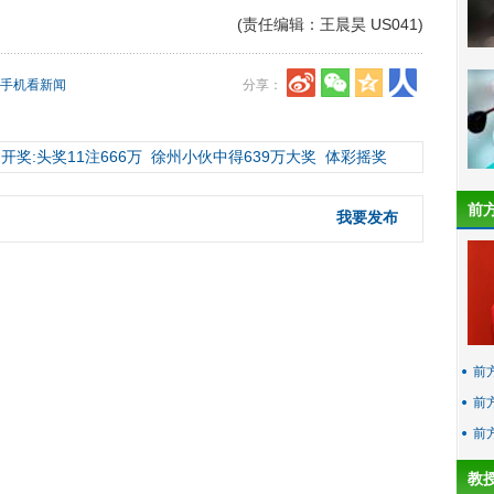
(责任编辑：王晨昊 US041)
手机看新闻
分享：
开奖:头奖11注666万
徐州小伙中得639万大奖
体彩摇奖
前
我要发布
前
前
前
教