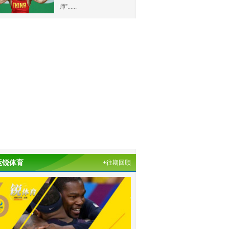
师”......
运锐体育
+往期回顾