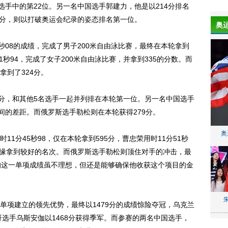
选手中的第22位。另一名中国选手郭建力，他是以214分排名
高分，则以打破奥运会纪录的姿态排名第一位。
奥
08的成绩，完成了男子200米自由泳比赛，最终在本轮拿到
1秒94，完成了女子200米自由泳比赛，并拿到335的分数。而
拿到了324分。
分，和其他5名选手一起并列排在本轮第一位。另一名中国选手
间的差距。而俄罗斯选手勒松则在本轮获得279分。
奥
分45秒98，仅在本轮拿到595分，曹忠荣用时11分51秒
都无缘拿到较好的名次。而俄罗斯选手勒松则顶住对手的冲击，最
列松的这一单项成绩虽不理想，但还是能够确保他收获这个项目的金
项建立的领先优势，最终以1479分的成绩惊险夺冠，乌克兰
哥选手乌斯安伽以1468分获得季军。而参赛的两名中国选手，