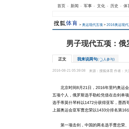
首页
-
新闻
-
军事
-
文化
-
历史
-
体
>
奥运现代五项
>
2016奥运现
男子现代五项：俄罗
正文
我来说两句
(
人参与)
2016-08-21 05:39:08
来源：
搜狐体育
作者：大
北京时间8月21日，2016年里约奥运
五项个人，俄罗斯选手勒松凭借在击剑单项
选手蒂莫什琴科以1472分获得亚军，墨西
上届奥运会亚军曹忠荣以1433分排名第16
第一项击剑，中国的两名选手曹忠荣、郭