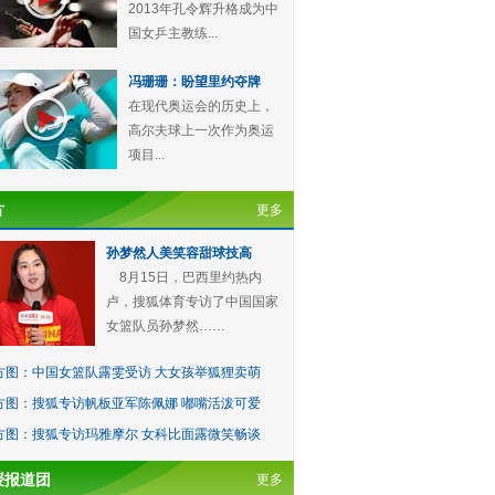
2013年孔令辉升格成为中
国女乒主教练...
冯珊珊：盼望里约夺牌
在现代奥运会的历史上，
高尔夫球上一次作为奥运
项目...
方
更多
孙梦然人美笑容甜球技高
8月15日，巴西里约热内
卢，搜狐体育专访了中国国家
女篮队员孙梦然……
方图：中国女篮队露雯受访 大女孩举狐狸卖萌
方图：搜狐专访帆板亚军陈佩娜 嘟嘴活泼可爱
方图：搜狐专访玛雅摩尔 女科比面露微笑畅谈
授报道团
更多