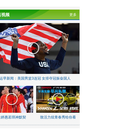
运视频
更多
运早新闻：美国男篮3连冠 女排夺冠振奋国人
朱婷惠若琪神默契
致活力炫青春秀给你看