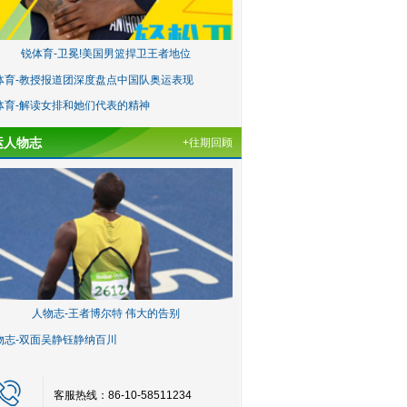
锐体育-卫冕!美国男篮捍卫王者地位
体育-教授报道团深度盘点中国队奥运表现
体育-解读女排和她们代表的精神
运人物志
+往期回顾
人物志-王者博尔特 伟大的告别
物志-双面吴静钰静纳百川
客服热线：86-10-58511234