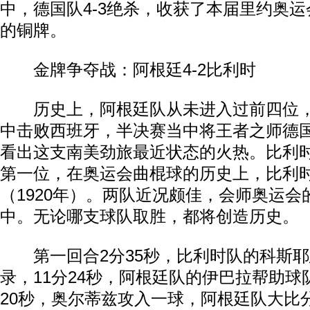
中，德国队4-3绝杀，收获了本届里约奥
的铜牌。
金牌争夺战：阿根廷4-2比利时
历史上，阿根廷队从未进入过前四位，但
中击败西班牙，半决赛当中将王者之师德
看出这支南美劲旅最近状态的火热。比利
第一位，在奥运会曲棍球的历史上，比利
（1920年）。两队近况颇佳，会师奥运
中。无论哪支球队取胜，都将创造历史。
第一回合2分35秒，比利时队的科斯耶
录，11分24秒，阿根廷队的伊巴拉帮助球
20秒，奥尔蒂兹攻入一球，阿根廷队大比分2