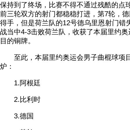
保持到了终场，比赛不得不通过残酷的点
前三轮双方的射门都稳稳打进，第7轮，德
得手，但是荷兰队的12号德乌里恩射门错
战当中4-3击败荷兰队，收获了本届里约
目的铜牌。
至此，本届里约奥运会男子曲棍球项目
炉：
1.阿根廷
2.比利时
3.德国