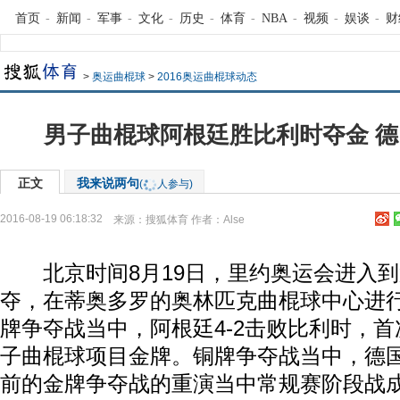
首页
-
新闻
-
军事
-
文化
-
历史
-
体育
-
NBA
-
视频
-
娱谈
-
财
>
奥运曲棍球
>
2016奥运曲棍球动态
男子曲棍球阿根廷胜比利时夺金 
正文
我来说两句
(
人参与)
2016-08-19 06:18:32
来源：
搜狐体育
作者：Alse
北京时间8月19日，里约奥运会进入到
夺，在蒂奥多罗的奥林匹克曲棍球中心进
牌争夺战当中，阿根廷4-2击败比利时，
子曲棍球项目金牌。铜牌争夺战当中，德
前的金牌争夺战的重演当中常规赛阶段战成