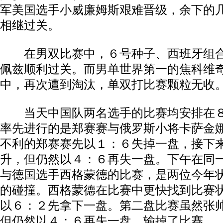
军美国选手小威廉姆斯艰难晋级，余下的
相继过关。
在男双比赛中，６号种子、西班牙组合
佩兹顺利过关。而男单世界第一的焦科维
中，再次遭到淘汰，单双打比赛颗粒无收
当天中国队两名选手的比赛均安排在８
率先进行的是郑赛赛与俄罗斯小将卡萨金
不利的郑赛赛先以１：６失掉一盘，接下
升，但仍然以４：６再失一盘。下午在同
与德国选手西格蒙德的比赛，是两位今年
的碰撞。西格蒙德在比赛中更快找到比赛
以６：２先拿下一盘。第二盘比赛虽然张
但仍然以４：６再失一盘，输掉了比赛。