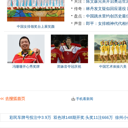
关注：
陈艾森完美开启奥运生涯
传奇：
林丹发文疑似回应退役
盘点：
中国跳水里约创历史最佳
声音：
郎平：女排精神代代相
中国女排领奖台上展笑颜
冯珊珊开心秀奖牌
郑姝音夺冠庆祝
中国艺术体操六美
手机看新闻
彩民车牌号投注中3.9万
双色球148期开奖:头奖11注666万
徐州小