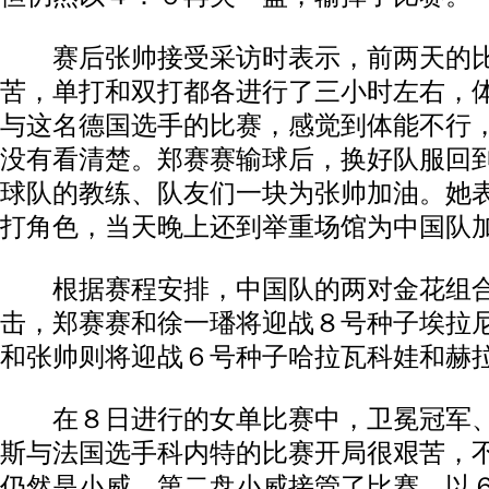
赛后张帅接受采访时表示，前两天的比
苦，单打和双打都各进行了三小时左右，
与这名德国选手的比赛，感觉到体能不行
没有看清楚。郑赛赛输球后，换好队服回
球队的教练、队友们一块为张帅加油。她
打角色，当天晚上还到举重场馆为中国队
根据赛程安排，中国队的两对金花组合
击，郑赛赛和徐一璠将迎战８号种子埃拉
和张帅则将迎战６号种子哈拉瓦科娃和赫
在８日进行的女单比赛中，卫冕冠军、
斯与法国选手科内特的比赛开局很艰苦，
仍然是小威，第二盘小威接管了比赛，以