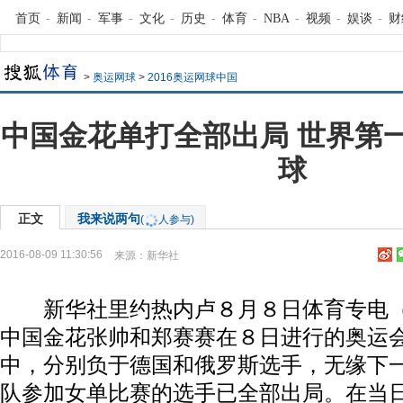
首页
-
新闻
-
军事
-
文化
-
历史
-
体育
-
NBA
-
视频
-
娱谈
-
财
>
奥运网球
>
2016奥运网球中国
中国金花单打全部出局 世界第
球
正文
我来说两句
(
人参与)
2016-08-09 11:30:56
来源：
新华社
新华社里约热内卢８月８日体育专电（
中国金花张帅和郑赛赛在８日进行的奥运
中，分别负于德国和俄罗斯选手，无缘下
队参加女单比赛的选手已全部出局。在当