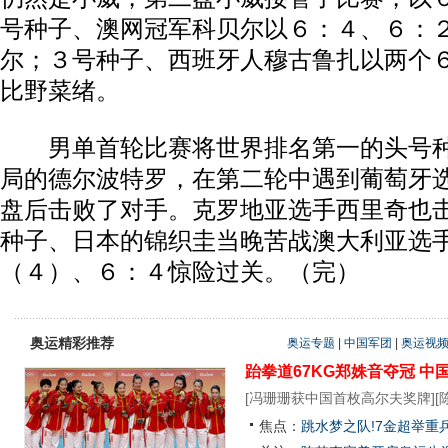
号种子、澳网冠军科贝尔以６：４、６：
尔；３号种子、西班牙人穆古鲁扎以两个
比野菜绪。
男单首轮比赛将世界排名第一的头号种
局的德尔波特罗，在第二轮中遇到葡萄牙
盘后击败了对手。克罗地亚选手西里奇也
种子、日本的锦织圭当晚苦战澳大利亚选
（４）、６：４惊险过关。（完）
奥运精彩推荐
奥运专题
|
中国军团
|
奥运视
跆拳道67KG郑姝音夺冠
中
[
冯珊珊获中国首枚高尔夫奖牌
][
焦点：
跳水梦之队!7金超举重