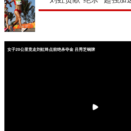
女子20公里竞走刘虹终点前绝杀夺金 吕秀芝铜牌