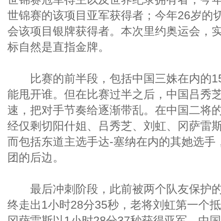
世锦赛的该项目亚军获得者；今年26岁的
会该项目银牌获得者。本次里约奥运会，
标自然是直指金牌。
比赛的前半段，包括中国三姝在内的15
能甩开谁。但在比赛过半之后，中国吕秀
速，把对手节奏给逐渐带乱。在中国二将
经仅剩切阳什姐、吕秀芝、刘虹、冈萨雷斯
而包括东道主选手达-塞纳在内的其她选手
团的后边。
最后冲刺阶段，此前被两个队友保护的
终走出1小时28分35秒，老将刘虹第一个
冈萨雷斯以1小时28分37秒获得亚军，中国