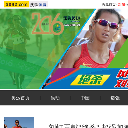
搜狐首页
-
新闻
-
奥运首页
|
滚动
|
中国
|
诸强
刘虹贡献"绝杀" 超强加