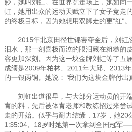
妙，她叫刘虹。在世界竞走场上，她如同
虹，她用出众的运动天赋立下了女子竞走
的终极目标，因为她想用双脚走的更"红"。
2015年北京田径世锦赛夺金后，刘虹
泪水，那一刻喜极而泣的眼泪藏在粗糙的
容更加深刻。因为这一块金牌刘虹等了五
成绩是2009年柏林、2011年大邱、201
的一银两铜。她说："我们为这块金牌付出
刘虹出道很早，与大部分运动员的开端
育的料，先后被体育老师和教练招过来尝试
走的开始。似乎与耐力结缘，17岁，她20
1:35:04。18岁时她第一次拿到全国冠