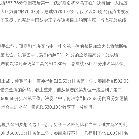
成绩687.78分依旧稳居第一，俄罗斯名将萨乌丁在半决赛当中大幅度
力得到478.32分，总成绩708.72分，仅仅以0.3分的优势击败发
现了卫冕，也帮助中国队实现了在该项目上的两连冠，肖海亮总成绩
携手出征，预赛和半决赛当中，排名第一位的都是加拿大名将德斯帕
七位。决赛当中，彭勃得到531.21分的全场最高分，总成绩
赛轮次得到全场第二高的510.30分，总成绩750.72分排名第四位。
战，预赛当中，何冲得到515.50分排名第一位，秦凯得到502.95
憾错失金牌的萨乌丁卷土重来，他从预赛的第九位一路追到了第二
508.50分排名第三位。决赛当中，何冲拿到572.90分的高分如愿摘
奥运会曲剧亚军，秦凯以530.10分收获了一枚铜牌。
包揽八金的梦想又远了一步，男子三米板的比赛当中，俄罗斯名将扎
冲以500.90分排名第二位，秦凯发挥不佳，只得到了451.60分排名