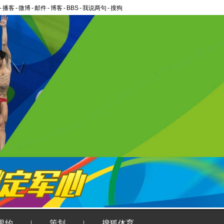
-
播客
-
微博
-
邮件
-
博客
-
BBS
-
我说两句
-
搜狗
里约
|
策划
|
搜狐体育