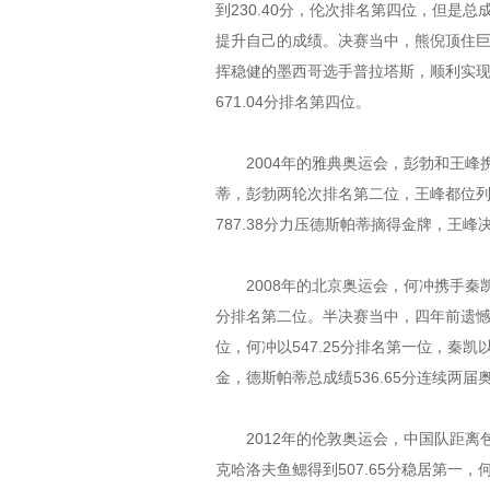
到230.40分，伦次排名第四位，但是总
提升自己的成绩。决赛当中，熊倪顶住巨大压
挥稳健的墨西哥选手普拉塔斯，顺利实
671.04分排名第四位。
2004年的雅典奥运会，彭勃和王峰
蒂，彭勃两轮次排名第二位，王峰都位列第
787.38分力压德斯帕蒂摘得金牌，王峰决
2008年的北京奥运会，何冲携手秦凯出
分排名第二位。半决赛当中，四年前遗
位，何冲以547.25分排名第一位，秦凯以
金，德斯帕蒂总成绩536.65分连续两届
2012年的伦敦奥运会，中国队距离
克哈洛夫鱼鳃得到507.65分稳居第一，何