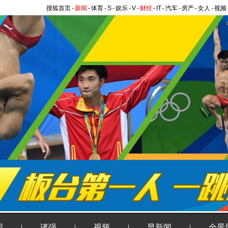
搜狐首页
-
新闻
-
体育
-
S
-
娱乐
-
V
-
财经
-
IT
-
汽车
-
房产
-
女人
-
视频
国
|
诸强
|
视频
|
早新闻
|
全景