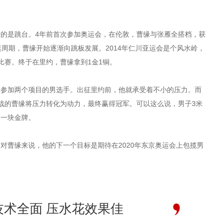
是跳台。4年前首次参加奥运会，在伦敦，曹缘与张雁全搭档，获
运周期，曹缘开始逐渐向跳板发展。2014年仁川亚运会是个风水岭，
比赛。终于在里约，曹缘拿到1金1铜。
加两个项目的男选手。出征里约前，他就承受着不小的压力。而
战的曹缘将压力转化为动力，最终赢得冠军。可以这么说，男子3米
的一块金牌。
曹缘来说，他的下一个目标是期待在2020年东京奥运会上包揽男
技术全面 压水花效果佳