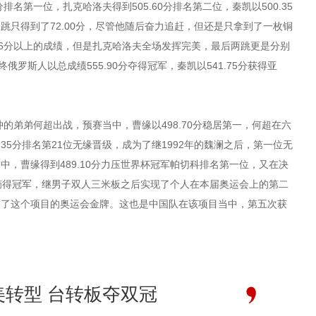
分排名第一位，扎克哈洛夫得到505.60分排名第二位，秦凯以500.35
跳只得到了72.00分，尽管他随后奋力追赶，但还是只拿到了一枚铜
到96分以上的成绩，但是扎克哈洛夫全场发挥完美，最后两跳更是分别
最终俄罗斯人以总成绩555.90分夺得冠军，秦凯以541.75分获得亚
的弟弟何超出战，预赛当中，曹缘以498.70分稳居第一，何超在六
.35分排名第21位无缘晋级，成为了继1992年的魏澜之后，第一位无
，曹缘得到489.10分力压世界杯冠军帕切科排名第一位，又在决
分摘得冠军，继男子双人三米板之后实现了个人在本届奥运会上的第二
回了这个项目的奥运会金牌。这也是中国队在该项目当中，第五次获
美转型 台转板夺双冠