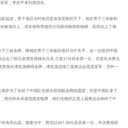
冠亚军，李宏平拿到第四名。
高歌猛进，男子项目当时依旧是洛加尼斯的天下，他在男子三米板和
三米板项目上，谭良德和李德亮分别获得银牌和铜牌，双双站上了领
拿下三枚金牌，唯独在男子三米板的项目当中失手，这一次阻挡中国
奥运会三朝元老谭良德领先马克-兰兹17分排名第一位，但是在决赛当
大优势领先谭良德摘得金牌，谭良德连续三届奥运会屈居亚军，另外一
名将萨乌丁击碎了中国队包揽全部四枚金牌的愿望，但是中国队拿下
中，熊倪和余卓成包揽金银牌，他们击败的正是上届奥运会粉碎了中
肖海亮出战，预赛当中，熊倪以457.38分高居第一位，半决赛他得