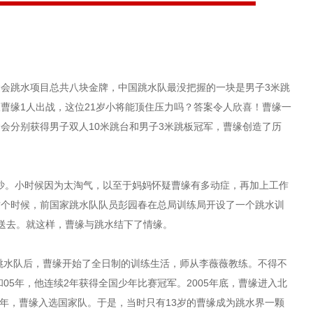
运会跳水项目总共八块金牌，中国跳水队最没把握的一块是男子3米跳
曹缘1人出战，这位21岁小将能顶住压力吗？答案令人欣喜！曹缘一
会分别获得男子双人10米跳台和男子3米跳板冠军，曹缘创造了历
沙。小时候因为太淘气，以至于妈妈怀疑曹缘有多动症，再加上工作
这个时候，前国家跳水队队员彭园春在总局训练局开设了一个跳水训
曹缘送去。就这样，曹缘与跳水结下了情缘。
跳水队后，曹缘开始了全日制的训练生活，师从李薇薇教练。不得不
和05年，他连续2年获得全国少年比赛冠军。2005年底，曹缘进入北
8年，曹缘入选国家队。于是，当时只有13岁的曹缘成为跳水界一颗