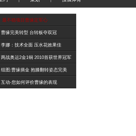
最不稳项目曹缘定军心
曹缘完美转型 台转板夺双冠
李娜：技术全面 压水花效果佳
两战奥运2金1铜 2010首获世界冠军
组图:曹缘摘金 抱膝翻转姿态完美
互动-您如何评价曹缘的表现