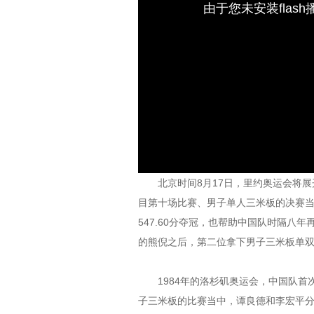
由于您未安装flas
北京时间8月17日，里约奥运会将展开
目第十场比赛、男子单人三米板的决赛
547.60分夺冠，也帮助中国队时隔八
的熊倪之后，第二位拿下男子三米板单
1984年的洛杉矶奥运会，中国队首
子三米板的比赛当中，谭良德和李宏平分