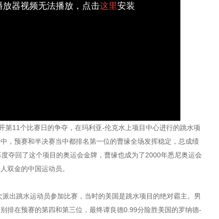
h播放器视频无法播放，点击
这里
安装
第11个比赛日的争夺，在玛利亚-伦克水上项目中心进行的跳水项
当中，预赛和半决赛当中都排名第一位的曹缘全场发挥稳定，总成绩
年再度夺回了这个项目的奥运会金牌，曹缘也成为了2000年悉尼奥运会
双人双金的中国运动员。
次派出跳水运动员参加比赛，当时的美国是跳水项目的绝对霸主。男
别排在预赛的第四和第三位，最终谭良德0.99分险胜美国的罗纳德-