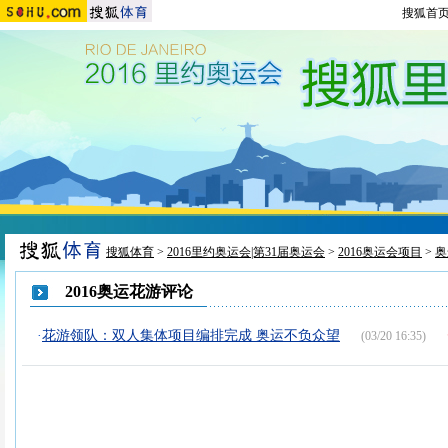
搜狐首
搜狐体育
>
2016里约奥运会|第31届奥运会
>
2016奥运会项目
>
奥
2016奥运花游评论
·
花游领队：双人集体项目编排完成 奥运不负众望
(03/20 16:35)