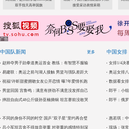
双手指天高举国旗
接受采访表情呆萌
广告
中国队新闻
中国女排
更多
赵帅夺男子跆拳道奥运首金 教练：有智慧不服输
女排1/4
易建联：奥运之前与湖人接触 男篮与强队差距大
奥运女排八
祝福!许昕甜蜜拥吻女友公开恋情 曝7年爱情长跑
数据看女排
男篮回国 宫鲁鸣：满意有拼劲不满意没发挥自己
郎平：小组
摔跤自由式48公斤级孙亚楠摘铜 坦言赛前没敢哭
郎平：俄罗
不同的身份不同的时空 国乒"双子星"里约再合璧
惠若琪：中
吕小军坦言舍不得放弃举重 对举重的感情特别深
现场：张常