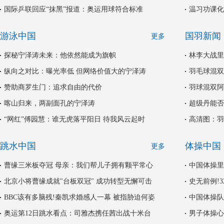
国际乒联回应“抹黑”报道：奥运用球符合标准
温习功课化
游泳中国
国羽新闻
更多
探秘宁泽涛未来：他依然能成为旗帜
林李大战里
纵向之对比：曝光率低 但网络价值大的宁泽涛
羽毛球混双
赞助商罗生门：追求自由的代价
羽球混双阿
喀山归来，两副面孔的宁泽涛
超级丹能否
“网红”傅园慧：谁无虎落平阳日 待我风云起时
高清图：羽
跳水中国
体操中国
更多
曹缘三米板夺冠 母亲：我们帮儿子拥有颗平常心
中国体操里
北京小将曹缘成就"台板双冠" 成功转型无懈可击
史无前例!
BBC该有多脑残!秦凯求婚感人一幕 被指胁迫何姿
中国体操队
奥运第12日跳水看点：司雅杰携任茜出战十米台
男子体操心