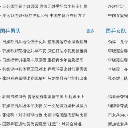
三分孱弱是连败原因 男篮无射手怀念李楠王仕鹏
座次排定！
奥运12连败+场均净负30分 中国男篮路在何方？
中国女篮完
国乒男队
国乒女队
更多
日媒称男乒地位低于女乒 指望奥运夺金咸鱼翻身
劲爆！孔令
韩媒称郑荣植让刘导不安 疯狂打法令其想起雅典
李晓霞自曝
日媒揭青训硕果丰厚原因 重视青少年普及提高
李晓霞自曝
韩媒评中韩体育王国对比 乒乓球要比射箭更厉害
李晓霞：夺
张继科称赢得比赛靠精神 马龙赞只有他能打出来
孔令辉：队
韩国男双组合:曾感觉有希望赢中国 后程跟不上
福原爱夺铜
韩媒评男乒团体半决赛:又一次见识万里长城威力
铜牌争夺战
张继科：对手回球出色 比赛中略感酸痛影响比赛
日女乒为小
国际乒联运动员代表回应“抹黑”：球符合标准
新加坡女乒