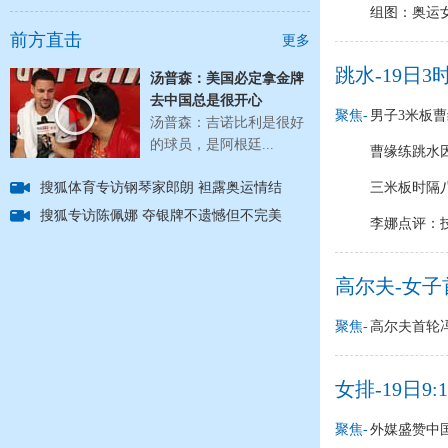
组图：奥运女
前方直击
更多
跳水-19日3
汤普森：美国必定拿金牌
去中国总是很开心
聚焦-
男子3米板曹
汤普森：吉诺比利是很好
的球员，是阿根廷...
曹缘练跳水
搜狐体育专访钢琴家郎朗 袒露奥运情结
三米板时隔
搜狐专访陈佩娜 夺银牌不遗憾但不完美
李娜点评：
高尔夫-女子
聚焦-
高尔夫首轮
女排-19日9
聚焦-
外媒盛赞中