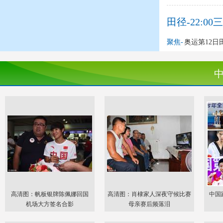
田径-22:
聚焦-
奥运第12日
高清图：帆板银牌陈佩娜回国
高清图：肖棣家人深夜守候比赛
中国
机场大方签名合影
母亲赛后频落泪