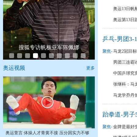
奥运13日帆
奥运第13
乒乓-男团3
搜狐专访帆板亚军陈佩娜
聚焦-
马龙2冠目标
男团三连霸
奥运视频
更多
中国乒球究竟
张继科：马
马龙学乔丹耸
跆拳道-男子
聚焦-
金牌是最好
奥运萱言:体操人才青黄不接 压分因实力不够