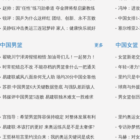
赵帅：因"任性"练习跆拳道 夺金牌将祭启蒙教练
冯坤：进攻
锐评：国乒为什么这样红 团结、创新、永不言败
中国女排1
吴静钰冲击奥运三连冠梦碎 家人：健康快乐就好
塞尔维亚2
中国男篮
中国女篮
更多
翟晓川宁泽涛惺惺相惜:加油哥们儿！一起努力！
女篮新老交
时常犯错总不改 不能存档的男篮拿什么一把通关
年轻+潜力
易建联威风八面奈何无人助 场均20分中国全靠他
里约只是中
苏群:中国男篮6大关键数据垫底 与强队差距骇人
球商与外援
韩媒评中国男篮5连败 易建联独木难支一胜难求
男女篮创历
宫指导：希望男篮阵容保持稳定 对整体发展有利
里约奥运女
易建联:本该打的更好 来奥运练兵是不是太奢侈?
专访孙梦然
王哲林坦言里约没白来：我的奥运关键词是成长
马赫：对女