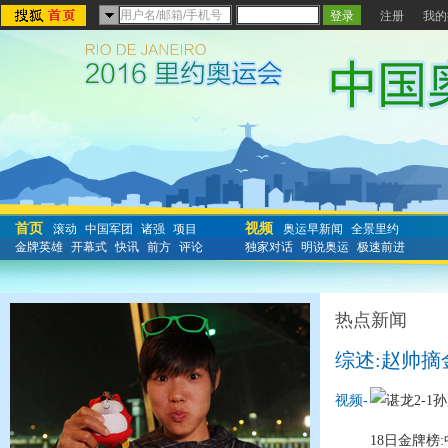
注册
我的
首页
视频
滚动
中国军团
诸强
项目
奥运早新闻
全景里约
金牌英雄
开幕式
快讯
前方
评论
独家对话
明说奥运
极速前进
热点新闻
综述:赵帅摘
视频-
谌龙2-1
18日金牌榜