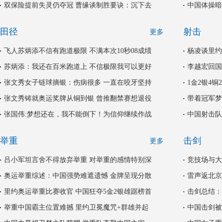
双保险提前失灵仍夺冠 曹缘谈制胜要诀：沉下去
中国体操暗
田径
射击
更多
飞人苏炳添不信有跑道极限 不满本次10秒08成绩
杨凌谈里约
苏炳添：我还在百米跑道上 不信极限我可以更好
李越宏回国
张文秀女子链球摘银：伤病很多 一直在咬牙坚持
1金2银4
张文秀铸就奥运奖牌从铜到银 曾推翻禁赛想退役
带着冠军梦
张国伟:梦想还在，我不能倒下！为信仰继续作战
中国射击队
举重
击剑
更多
吕小军坦言舍不得放弃举重 对举重的感情特别深
竞技场与大
奥运举重综述：中国强势难遮遗憾 金牌呈现分散
雷声返北京
里约奥运举重比赛收官 中国狂夺5金2银雄踞榜首
击剑总结：
举重中国霸主位置难撼 里约卫冕魔咒+群雄并起
中国击剑被