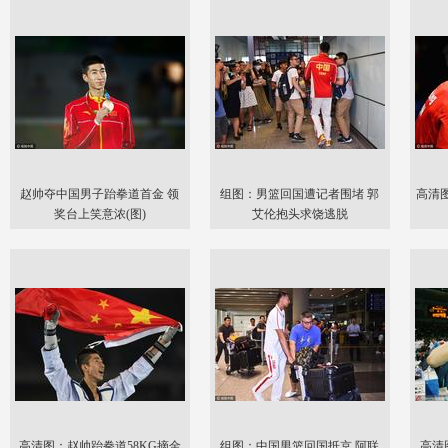
赵帅夺中国男子跆拳道首金 领
组图：男篮回国遭记者围堵 郭
高清
奖台上笑意浓(图)
艾伦抱头求饶逃脱
高清图：赵帅跆拳道58KG摘金
组图：中国男篮回国抵京 阿联
高清