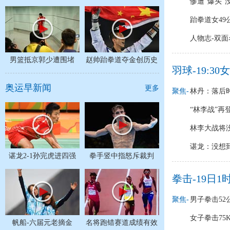
惨遭“爆头”
跆拳道女49
人物志-双
男篮抵京郭少遭围堵
赵帅跆拳道夺金创历史
羽球-19:
奥运早新闻
更多
聚焦-
林丹：落后
“林李战”再
林李大战将没
谌龙：没想
谌龙2-1孙完虎进四强
拳手竖中指怒斥裁判
拳击-19日
聚焦-
男子拳击52
女子拳击75
帆船-六届元老摘金
名将跑错赛道成绩有效