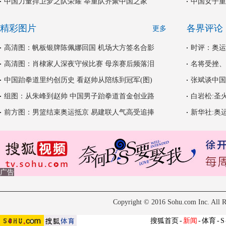
中国力量捍卫梦之队荣耀 举重队齐聚中国之家
中国女子重
精彩图片
各界评论
更多
高清图：帆板银牌陈佩娜回国 机场大方签名合影
时评：奥运
高清图：肖棣家人深夜守候比赛 母亲赛后频落泪
名将受挫、
中国跆拳道里约创历史 看赵帅从陪练到冠军(图)
张斌谈中国
组图：从朱峰到赵帅 中国男子跆拳道首金创业路
白岩松:圣
前方图：男篮结束奥运抵京 易建联人气高受追捧
新华社:奥
广告
Copyright © 2016 Sohu.com Inc. Al
搜狐首页
-
新闻
-
体育
-
S