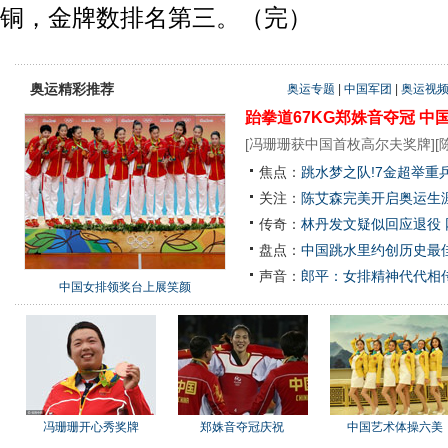
铜，金牌数排名第三。（完）
奥运精彩推荐
奥运专题
|
中国军团
|
奥运视
跆拳道67KG郑姝音夺冠
中
[
冯珊珊获中国首枚高尔夫奖牌
][
焦点：
跳水梦之队!7金超举重
关注：
陈艾森完美开启奥运生涯
传奇：
林丹发文疑似回应退役
盘点：
中国跳水里约创历史最佳
声音：
郎平：女排精神代代相
中国女排领奖台上展笑颜
冯珊珊开心秀奖牌
郑姝音夺冠庆祝
中国艺术体操六美