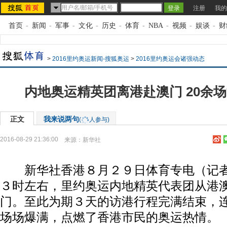
注册
我的
首页
-
新闻
-
军事
-
文化
-
历史
-
体育
-
NBA
-
视频
-
娱谈
-
财
>
2016里约奥运新闻-搜狐奥运
>
2016里约奥运会诸强动态
内地奥运精英团离港赴澳门 20余
正文
我来说两句
(
人参与)
2016-08-29 21:36:00
来源：
新华社
新华社香港８月２９日体育专电（记者
３时左右，里约奥运内地精英代表团从港
门。至此为期３天的访港行程完满结束，
场场爆满，点燃了香港市民的奥运热情。