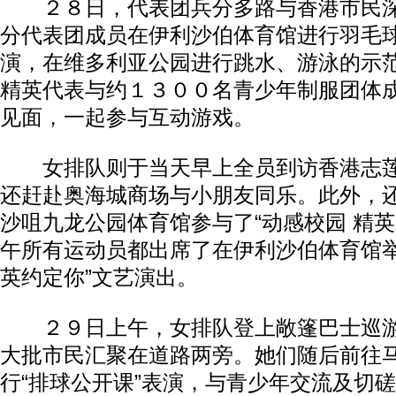
２８日，代表团兵分多路与香港市民深
分代表团成员在伊利沙伯体育馆进行羽毛
演，在维多利亚公园进行跳水、游泳的示
精英代表与约１３００名青少年制服团体
见面，一起参与互动游戏。
女排队则于当天早上全员到访香港志莲
还赶赴奥海城商场与小朋友同乐。此外，
沙咀九龙公园体育馆参与了“动感校园 精英
午所有运动员都出席了在伊利沙伯体育馆举
英约定你”文艺演出。
２９日上午，女排队登上敞篷巴士巡游
大批市民汇聚在道路两旁。她们随后前往
行“排球公开课”表演，与青少年交流及切