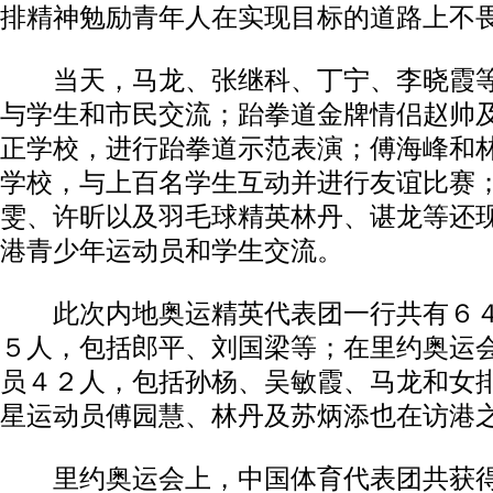
排精神勉励青年人在实现目标的道路上不
当天，马龙、张继科、丁宁、李晓霞等
与学生和市民交流；跆拳道金牌情侣赵帅
正学校，进行跆拳道示范表演；傅海峰和
学校，与上百名学生互动并进行友谊比赛
雯、许昕以及羽毛球精英林丹、谌龙等还
港青少年运动员和学生交流。
此次内地奥运精英代表团一行共有６４
５人，包括郎平、刘国梁等；在里约奥运
员４２人，包括孙杨、吴敏霞、马龙和女
星运动员傅园慧、林丹及苏炳添也在访港
里约奥运会上，中国体育代表团共获得