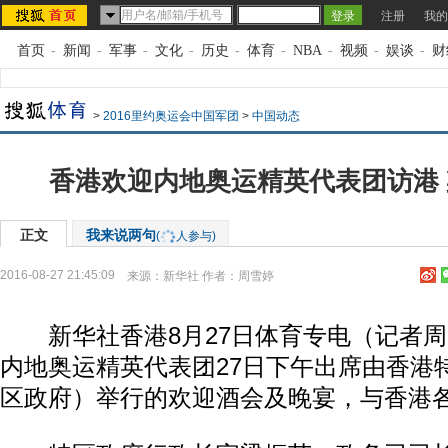
注册
我的
首页
-
新闻
-
军事
-
文化
-
历史
-
体育
-
NBA
-
视频
-
娱谈
-
财
>
2016里约奥运会中国军团
>
中国动态
香港欢迎内地奥运精英代表团访港
正文
我来说两句
(
人参与)
2016-08-27 21:45:09
来源：
新华社
作者：周雪婷
新华社香港8月27日体育专电（记者周
内地奥运精英代表团27日下午出席由香港
区政府）举行的欢迎酒会及晚宴，与香港