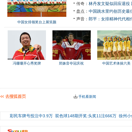
传奇：
林丹发文疑似回应退役
盘点：
中国跳水里约创历史最佳
声音：
郎平：女排精神代代相
中国女排领奖台上展笑颜
冯珊珊开心秀奖牌
郑姝音夺冠庆祝
中国艺术体操六美
手机看新闻
彩民车牌号投注中3.9万
双色球148期开奖:头奖11注666万
徐州小