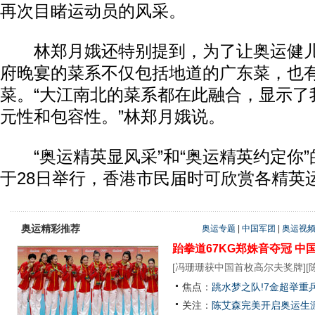
再次目睹运动员的风采。
林郑月娥还特别提到，为了让奥运健儿
府晚宴的菜系不仅包括地道的广东菜，也
菜。“大江南北的菜系都在此融合，显示了
元性和包容性。”林郑月娥说。
“奥运精英显风采”和“奥运精英约定你”
于28日举行，香港市民届时可欣赏各精英
奥运精彩推荐
奥运专题
|
中国军团
|
奥运视
跆拳道67KG郑姝音夺冠
中
[
冯珊珊获中国首枚高尔夫奖牌
][
焦点：
跳水梦之队!7金超举重
关注：
陈艾森完美开启奥运生涯