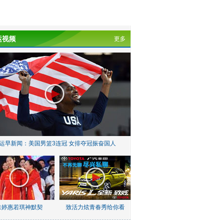
运视频
更多
运早新闻：美国男篮3连冠 女排夺冠振奋国人
朱婷惠若琪神默契
致活力炫青春秀给你看