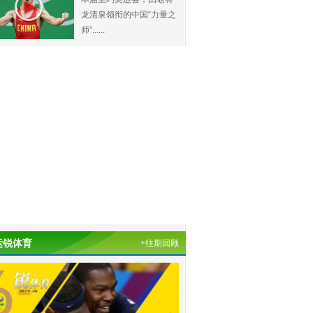
龙清泉领衔的中国“力量之
师”......
运锐体育
+往期回顾