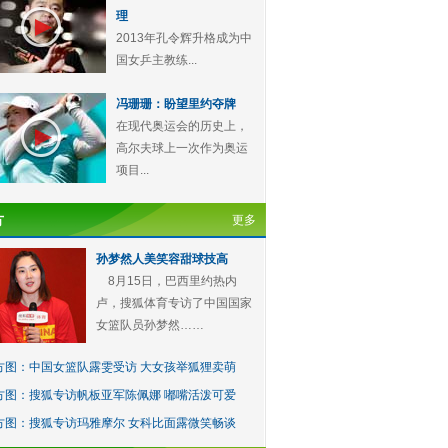
理
2013年孔令辉升格成为中
国女乒主教练...
冯珊珊：盼望里约夺牌
在现代奥运会的历史上，
高尔夫球上一次作为奥运
项目...
方
更多
孙梦然人美笑容甜球技高
8月15日，巴西里约热内
卢，搜狐体育专访了中国国家
女篮队员孙梦然……
方图：中国女篮队露雯受访 大女孩举狐狸卖萌
方图：搜狐专访帆板亚军陈佩娜 嘟嘴活泼可爱
方图：搜狐专访玛雅摩尔 女科比面露微笑畅谈