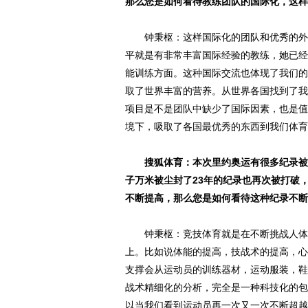
那么您是如何看待教练团队的国际化，这样
钟秉枢：这样国际化的团队和优秀的外籍
平就是有非常丰富国际经验的教练，她已经
能训练方面。这种国际交流也体现了我们的
取了世界丰富的营养。从世界各国找到了我
项目是不是团队中缺少了国际因素，也是值
境下，吸取了各国最优秀的东西到我们体育
搜狐体育：本次里约奥运有很多纪录被
子万米被尘封了23年的纪录也再次被打破
不断提高，那么您是如何看待这种纪录不断
钟秉枢：竞技体育就是在不断挑战人体极
上。比如说体能的提高，技战术的提高，心
支撑会从运动员的训练器材，运动服装，鞋
战术精细化的分析，完全是一种科技化的包
以当我们看到运动员再一次又一次不断超越