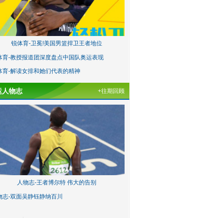
锐体育-卫冕!美国男篮捍卫王者地位
体育-教授报道团深度盘点中国队奥运表现
体育-解读女排和她们代表的精神
运人物志
+往期回顾
人物志-王者博尔特 伟大的告别
物志-双面吴静钰静纳百川