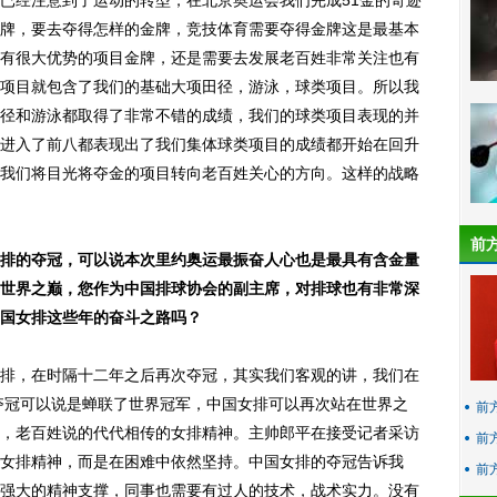
经注意到了运动的转型，在北京奥运会我们完成51金的奇迹
牌，要去夺得怎样的金牌，竞技体育需要夺得金牌这是最基本
有很大优势的项目金牌，还是需要去发展老百姓非常关注也有
项目就包含了我们的基础大项田径，游泳，球类项目。所以我
径和游泳都取得了非常不错的成绩，我们的球类项目表现的并
进入了前八都表现出了我们集体球类项目的成绩都开始在回升
我们将目光将夺金的项目转向老百姓关心的方向。这样的战略
前
排的夺冠，可以说本次里约奥运最振奋人心也是最具有含金量
世界之巅，您作为中国排球协会的副主席，对排球也有非常深
国女排这些年的奋斗之路吗？
，在时隔十二年之后再次夺冠，其实我们客观的讲，我们在
次夺冠可以说是蝉联了世界冠军，中国女排可以再次站在世界之
前
，老百姓说的代代相传的女排精神。主帅郎平在接受记者采访
前
女排精神，而是在困难中依然坚持。中国女排的夺冠告诉我
前
强大的精神支撑，同事也需要有过人的技术，战术实力。没有