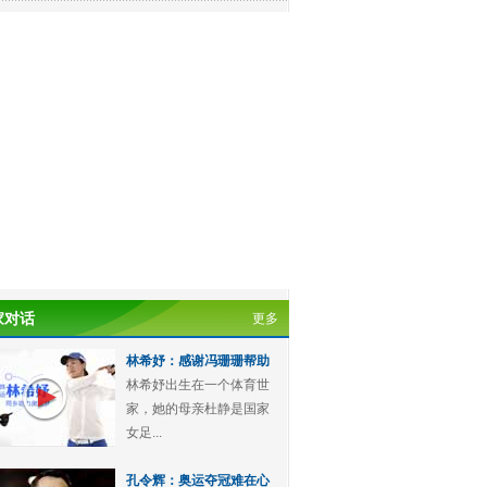
家对话
更多
林希妤：感谢冯珊珊帮助
林希妤出生在一个体育世
家，她的母亲杜静是国家
女足...
孔令辉：奥运夺冠难在心