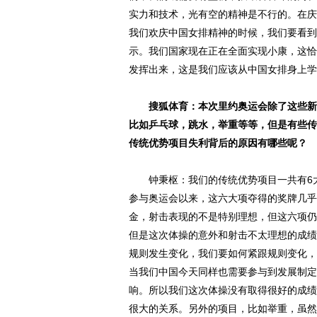
实力和技术，光有空的精神是不行的。在庆
我们欢庆中国女排精神的时候，我们要看到
示。我们国家现在正在全面实现小康，这恰
发挥出来，这是我们应该从中国女排身上学
搜狐体育：本次里约奥运会除了这些新
比如乒乓球，跳水，举重等等，但是有些传
传统优势项目失利背后的原因有哪些呢？
钟秉枢：我们的传统优势项目一共有6大
参与奥运会以来，这六大项夺得的奖牌几乎
金，射击表现的不是特别理想，但这六项仍
但是这次体操的意外和射击不太理想的成绩
规则发生变化，我们要如何紧跟规则变化，
当我们中国今天同样也需要参与到发展制定
响。所以我们这次体操没有取得很好的成绩
很大的关系。另外的项目，比如举重，虽然