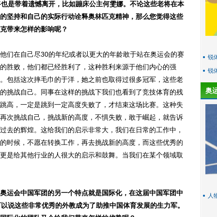
将也是带着遗憾离开，比如蹦床公主何雯娜。不论这些老将在本
的坚持和自己的实际行动诠释奥林匹克精神，那么您觉得这些
克带来怎样的影响呢？
们在自己尽30的年纪或者以更大的年龄敢于站在奥运会的赛
锐
的胜败，他们都已经胜利了，这种胜利来源于他们内心的强
锐
。包括这次摔毛巾的于洋，她之前也取得过很多冠军，这些老
奥
的挑战自己。同事在这样的挑战下我们也看到了竞技体育的残
跳高，一定是跳到一定高度失败了，才结束这场比赛。这种失
再次挑战自己，挑战新的高度，不惧失败，敢于崛起，就告诉
过去的辉煌。这给我们的启示非常大，我们在日常的工作中，
的时候，不愿在转换工作，再去挑战新的高度，而这些优秀的
更是给其他行业的人很大的启示和鼓舞。当我们在某个领域取
奥运会中国军团的另一个特点就是国际化，在这届中国军团中
人
可以说这些非常优秀的外教成为了助推中国体育发展的生力军。