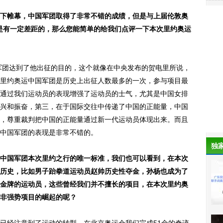
下帷幕，中国军团取得了非常不错的成绩，但是与上届伦敦奥
还是有一定差距的，那么您能简单的给我们点评一下本次里约奥运
团达到了他出征的目的，这个就像在中央发布的贺电里所说，
里约奥运中国军团是历史上出征人数最多的一次，参与项目最
通过我们运动员的表现增强了运动员的士气，尤其是中国女排
兴和振奋，第三，在于国际交往中传递了中国的正能量，中国
，尊重裁判把中国的正能量通过新一代运动员体现出来。而且
中国军团的表现是非常不错的。
独
中国军团本次里约之行的唯一标准，我们也可以看到，在本次
历史，比如男子跆拳道运动员赵帅历史性夺金，孙杨也成为了
金牌的运动员，这些曾经我们并不擅长的项目，在本次里约奥
非强势项目的崛起的呢？