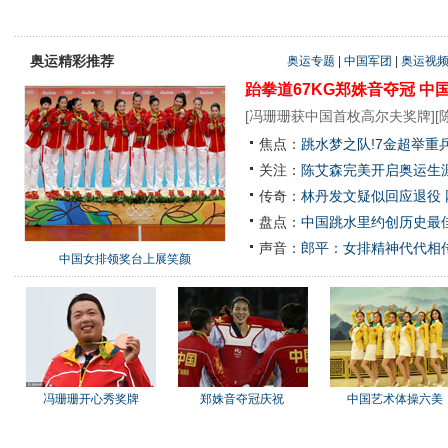
奥运精彩推荐
奥运专题
|
中国军团
|
奥运视
跆拳道67KG郑姝音夺冠
中
[
冯珊珊获中国首枚高尔夫奖牌
][
焦点：
跳水梦之队!7金超举重
关注：
陈艾森完美开启奥运生涯
传奇：
林丹发文疑似回应退役
盘点：
中国跳水里约创历史最佳
声音：
郎平：女排精神代代相
中国女排领奖台上展笑颜
冯珊珊开心秀奖牌
郑姝音夺冠庆祝
中国艺术体操六美