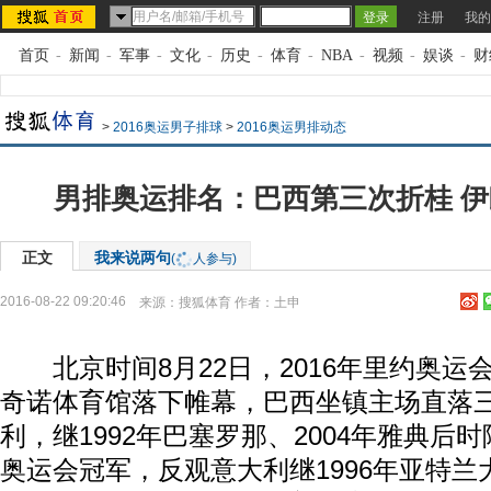
注册
我的
首页
-
新闻
-
军事
-
文化
-
历史
-
体育
-
NBA
-
视频
-
娱谈
-
财
>
2016奥运男子排球
>
2016奥运男排动态
男排奥运排名：巴西第三次折桂 
正文
我来说两句
(
人参与)
2016-08-22 09:20:46
来源：
搜狐体育
作者：土申
北京时间8月22日，2016年里约奥运
奇诺体育馆落下帷幕，巴西坐镇主场直落三
利，继1992年巴塞罗那、2004年雅典后
奥运会冠军，反观意大利继1996年亚特兰大