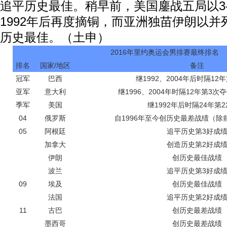
追平历史最佳。稍早前，美国鏖战五局以3
1992年后再度摘铜，而亚洲独苗伊朗以并
历史最佳。（土申）
2016年里约奥运会男排赛最终排名
排名
国家/地区
备注
冠军
巴西
继1992、2004年后时隔12
亚军
意大利
继1996、2004年时隔12年第3
季军
美国
继1992年后时隔24年第
04
俄罗斯
自1996年至今创历史最差战绩（除
05
阿根廷
追平历史第3好成
加拿大
创造历史第2好成
伊朗
创历史最佳战绩
波兰
追平历史第3好成
09
埃及
创历史最佳战绩
法国
追平历史第2好成
11
古巴
创历史最差战绩
墨西哥
创历史最差战绩