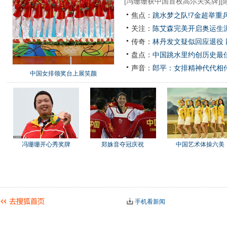
[
冯珊珊获中国首枚高尔夫奖牌
][
焦点：
跳水梦之队!7金超举重
关注：
陈艾森完美开启奥运生涯
传奇：
林丹发文疑似回应退役
盘点：
中国跳水里约创历史最佳
声音：
郎平：女排精神代代相
中国女排领奖台上展笑颜
冯珊珊开心秀奖牌
郑姝音夺冠庆祝
中国艺术体操六美
手机看新闻