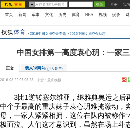
注册
我的
首页
-
新闻
-
军事
-
文化
-
历史
-
体育
-
NBA
-
视频
-
娱谈
-
财
>
2016中国女排夺金专题
>
2016中国女排夺金动态
中国女排第一高度袁心玥：一家三口
正文
我来说两句
(
人参与)
2016-08-22 07:05:23
来源：
重庆晚报
3比1逆转塞尔维亚，继雅典奥运之后
中个子最高的重庆妹子袁心玥难掩激动，
母，一家人紧紧相拥，这位在队内被称作“
极而泣。人们这才意识到，虽然在场上斗