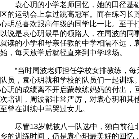
袁心玥的小学老师回忆，她的田径基础
区的运动会上拿过跳高冠军。而在练习长
心玥总喜欢跟高年级的同学比一比。至于
以说是袁心玥最早的领路人，在周波的同
就读的小学和母亲任教的中学相隔不远，
始，每天放学后就径直来到中学球场。
“当时周波老师担任学校女排教练，每
队员，袁心玥就和学校的队员们一起训练。
心玥的成绩离不开启蒙教练妈妈的付出，
次培训，周波都非常严厉，对袁心玥和其
至曾在训练中骂哭过女儿。
尽管13岁就被八一队选中，独自前往
乡的训练时间，仍是袁心玥最美好的回忆