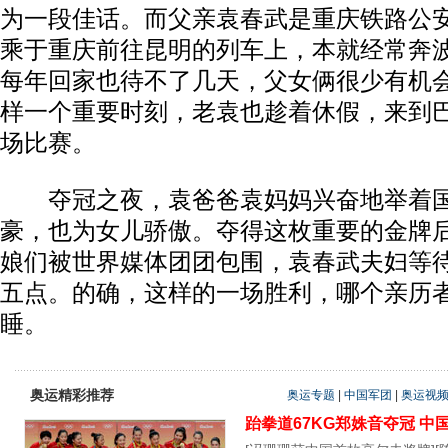
为一段佳话。而父亲袁春武是重庆铁路公
乘于重庆前往昆明的列车上，本就经常奔
每年回家也待不了几天，父女俩很少有机
样一个重要时刻，老袁也趁着休假，来到
场比赛。
夺冠之夜，袁爸爸袁妈妈兴奋地举着国
豪，也为女儿骄傲。夺得这枚重要的金牌
娘们被世界媒体团团包围，袁春武夫妇等
五点。的确，这样的一场胜利，哪个亲历
睡。
奥运精彩推荐
奥运专题
|
中国军团
|
奥运视
跆拳道67KG郑姝音夺冠
中