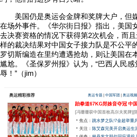
美国仍是奥运会金牌和奖牌大户，但媒
在场外事件。《华尔街日报》指出，美国
去决赛资格的情况下获得第2次机会，而
样的裁决结果对中国女子接力队是不公平
罗切斯编造在里约遭遇抢劫，则让美国在
尴尬。《圣保罗州报》认为，“巴西人民感
辱！”（jim）
奥运精彩推荐
奥运专题
|
中国军团
|
奥运视
跆拳道67KG郑姝音夺冠
中
[
冯珊珊获中国首枚高尔夫奖牌
][
焦点：
跳水梦之队!7金超举重
关注：
陈艾森完美开启奥运生涯
传奇：
林丹发文疑似回应退役