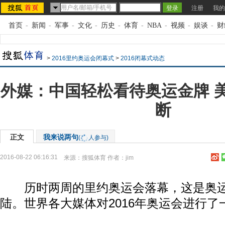
注册
我的
首页
-
新闻
-
军事
-
文化
-
历史
-
体育
-
NBA
-
视频
-
娱谈
-
财
>
2016里约奥运会闭幕式
>
2016闭幕式动态
外媒：中国轻松看待奥运金牌 
断
正文
我来说两句
(
人参与)
2016-08-22 06:16:31
来源：
搜狐体育
作者：jim
历时两周的里约奥运会落幕，这是奥运
陆。世界各大媒体对2016年奥运会进行了