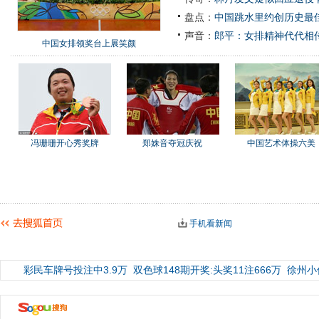
盘点：
中国跳水里约创历史最佳
声音：
郎平：女排精神代代相
中国女排领奖台上展笑颜
冯珊珊开心秀奖牌
郑姝音夺冠庆祝
中国艺术体操六美
手机看新闻
彩民车牌号投注中3.9万
双色球148期开奖:头奖11注666万
徐州小