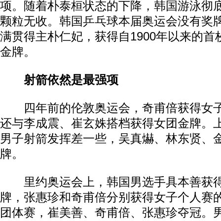
项。随着朴泰桓状态的下降，韩国游泳彻
颗粒无收。韩国乒乓球本届奥运会没有奖
满贯得主朴仁妃，获得自1900年以来的
金牌。
射箭依然是最强项
四年前的伦敦奥运会，奇甫倍获得女子
还与李成震、崔玄姝搭档获得女团金牌。
男子射箭发挥差一些，吴真爀、林东贤、
牌。
里约奥运会上，韩国男选手具本善获得
牌，张惠珍和奇甫倍分别获得女子个人赛
团体赛，崔美善、奇甫倍、张惠珍夺冠。