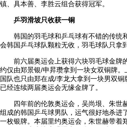
镇、具本善、李胜云组合获得冠军。
乒羽滑坡只收获一铜
韩国的羽毛球和乒乓球有不错的传统和
会韩国乒乓球队颗粒无收，羽毛球队只拿
前六届奥运会上获得六块羽毛球金牌的
约仅由郑景银/申昇瓒拿到一块女双铜牌。
国队也只由郑在成/李龙大拿到一块男双铜
已经连续两届奥运会无缘金牌了。
四年前的伦敦奥运会，吴尚垠、朱世赫
组成的韩国乒乓球男队，运气很好地杀进
一枚银牌。本届里约奥运会，朱世赫带着