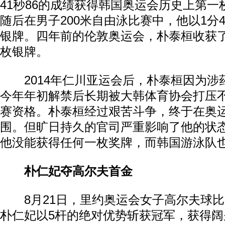
41秒86的成绩获得韩国奥运会历史上第
随后在男子200米自由泳比赛中，他以1分4
银牌。四年前的伦敦奥运会，朴泰桓收获了2
枚银牌。
2014年仁川亚运会后，朴泰桓因为涉药
今年年初解禁后长期被大韩体育协会打压
赛资格。朴泰桓经过艰苦斗争，终于在奥
围。但旷日持久的官司严重影响了他的状
他没能获得任何一枚奖牌，而韩国游泳队
朴仁妃夺高尔夫首金
8月21日，里约奥运会女子高尔夫球比
朴仁妃以5杆的绝对优势斩获冠军，获得阔