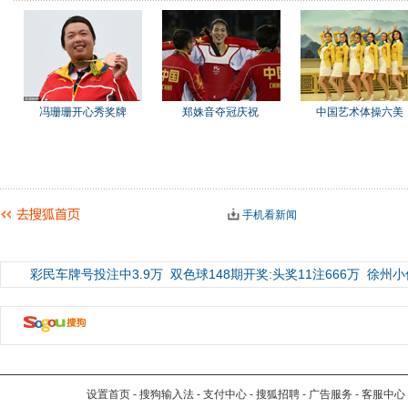
冯珊珊开心秀奖牌
郑姝音夺冠庆祝
中国艺术体操六美
手机看新闻
彩民车牌号投注中3.9万
双色球148期开奖:头奖11注666万
徐州小
设置首页
-
搜狗输入法
-
支付中心
-
搜狐招聘
-
广告服务
-
客服中心