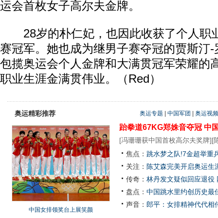
运会首枚女子高尔夫金牌。
28岁的朴仁妃，也因此收获了个人职业
赛冠军。她也成为继男子赛夺冠的贾斯汀-
包揽奥运会个人金牌和大满贯冠军荣耀的
职业生涯金满贯伟业。（Red）
奥运精彩推荐
奥运专题
|
中国军团
|
奥运视
跆拳道67KG郑姝音夺冠
中
[
冯珊珊获中国首枚高尔夫奖牌
][
焦点：
跳水梦之队!7金超举重
关注：
陈艾森完美开启奥运生涯
传奇：
林丹发文疑似回应退役
盘点：
中国跳水里约创历史最佳
声音：
郎平：女排精神代代相
中国女排领奖台上展笑颜