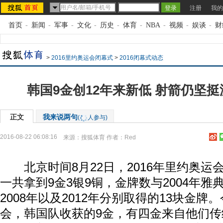
注册
我的
首页
-
新闻
-
军事
-
文化
-
历史
-
体育
-
NBA
-
视频
-
娱谈
-
财
>
2016里约奥运会闭幕式
>
2016闭幕式动态
韩国9金创12年来新低 射箭仍坚
正文
我来说两句
(
人参与)
2016-08-22 06:08:16
来源：
搜狐体育
作者：Red
北京时间8月22日，2016年里约奥运
一共拿到9金3银9铜，金牌数与2004年
2008年以及2012年分别取得的13块金牌
会，韩国队收获的9金，有四金来自他们