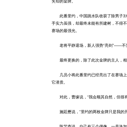
失却的金牌。
此番里约，中国跳水队收获了除男子3米
手实力虽强，却最终未能有所建树，不得不
赛场的最强光。
老将平静退场，新人强势“亮剑”——不知
最终更换的，除了此次金牌的主人，相信
几员小将此番里约已经亮出了在赛场上的
它潜质。
对此，曹缘说，“我会顺其自然，但很有
施廷懋说，“里约的两枚金牌只是我的开
陈艾森说，自己有三个偶像，一是洛加尼