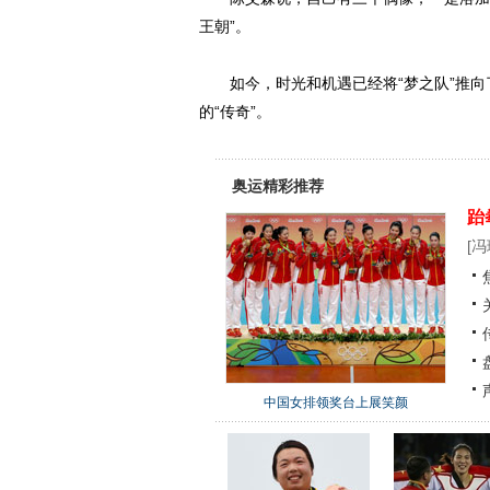
王朝”。
如今，时光和机遇已经将“梦之队”推向了
的“传奇”。
奥运精彩推荐
跆
[
冯
中国女排领奖台上展笑颜