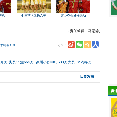
庆祝
中国艺术体操六美
谌龙夺金难掩激动
(责任编辑：马思静)
手机看新闻
分享：
开奖:头奖11注666万
徐州小伙中得639万大奖
体彩摇奖
我要发布
奥