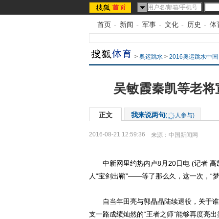
首页
-
新闻
-
军事
-
文化
-
历史
-
体
>
奥运跳水
>
2016奥运跳水中国
吴敏霞秦凯等老将宣
正文
我来说两句
(
人参与)
2016-08-21 12:59:36
来源：
中国新闻网
中新网里约热内卢8月20日电 (记者 
人“宝剑出鞘”——等了那么久，这一次，“
自当年田亮与郭晶晶陆续退役，关于谁是
支一路成绩灿然的“王者之师”能够再度亮出