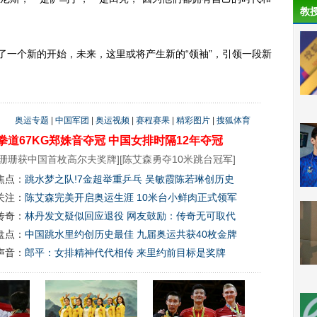
教
一个新的开始，未来，这里或将产生新的“领袖”，引领一段新
奥运专题
|
中国军团
|
奥运视频
|
赛程赛果
|
精彩图片
|
搜狐体育
拳道67KG郑姝音夺冠
中国女排时隔12年夺冠
珊珊获中国首枚高尔夫奖牌
][
陈艾森勇夺10米跳台冠军
]
焦点：
跳水梦之队!7金超举重乒乓 吴敏霞陈若琳创历史
关注：
陈艾森完美开启奥运生涯 10米台小鲜肉正式领军
传奇：
林丹发文疑似回应退役 网友鼓励：传奇无可取代
盘点：
中国跳水里约创历史最佳 九届奥运共获40枚金牌
声音：
郎平：女排精神代代相传 来里约前目标是奖牌