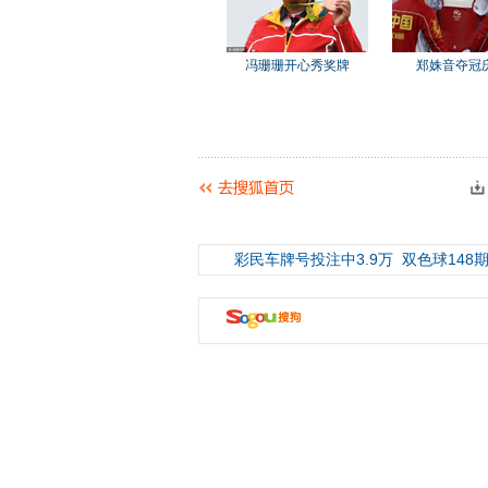
冯珊珊开心秀奖牌
郑姝音夺冠
彩民车牌号投注中3.9万
双色球148期