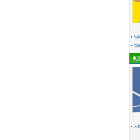
锐
锐
奥
人