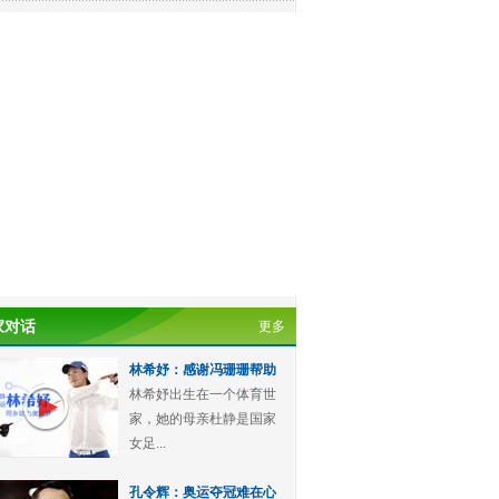
家对话
更多
林希妤：感谢冯珊珊帮助
林希妤出生在一个体育世
家，她的母亲杜静是国家
女足...
孔令辉：奥运夺冠难在心