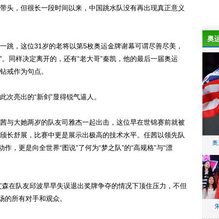
带头，但很长一段时间以来，中国跳水队没有再出现真正意义
奥
跳，这位31岁的老将以第5枚奥运金牌谢幕可谓尽善尽美，
”。同样决定离开的，还有“老大哥”秦凯，他的最后一届奥运
钻戒作为句点。
次亮出的“新剑”显得锐气逼人。
任茜与大她两岁的队友司雅杰一起出击，这位早在世锦赛前就被
颀长舒展，比赛中更是展示出极高的技术水平。任茜以领先队
奥
作，更是向全世界“图说”了何为“梦之队”的“高规格”与“漂
艾森在队友邱波早早失误退出奖牌争夺的情况下顶住压力，不但
在场的所有对手和观众。