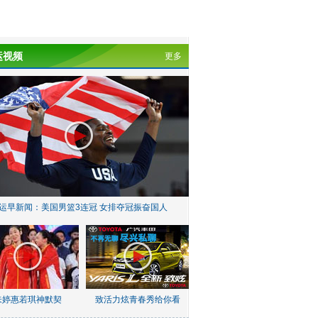
运视频
更多
运早新闻：美国男篮3连冠 女排夺冠振奋国人
朱婷惠若琪神默契
致活力炫青春秀给你看