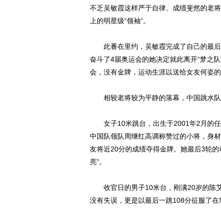
不乏吴敏霞这样严于自律、成绩斐然的老将
上的明星级“领袖”。
此番在里约，吴敏霞完成了自己的最后一
奋斗了4届奥运会的她决定就此离开“梦之队
会，没有金牌，运动生涯以送给女友何姿的
相较老将较为平静的落幕，中国跳水队此
女子10米跳台，出生于2001年2月的
中国队领队周继红高调称赞过的小将，身材
友将近20分的成绩夺得金牌。她最后3轮的动
亮”。
收官日的男子10米台，刚满20岁的陈
没有失误，更是以最后一跳108分征服了