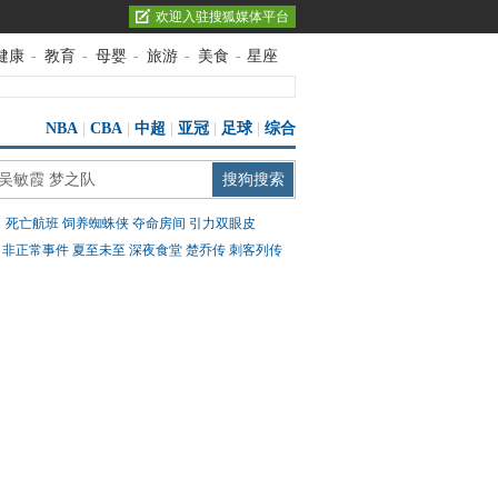
欢迎入驻搜狐媒体平台
健康
-
教育
-
母婴
-
旅游
-
美食
-
星座
NBA
|
CBA
|
中超
|
亚冠
|
足球
|
综合
：
死亡航班
饲养蜘蛛侠
夺命房间
引力双眼皮
：
非正常事件
夏至未至
深夜食堂
楚乔传
刺客列传