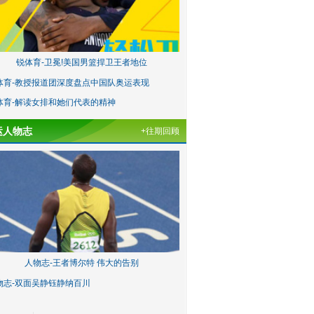
锐体育-卫冕!美国男篮捍卫王者地位
体育-教授报道团深度盘点中国队奥运表现
体育-解读女排和她们代表的精神
运人物志
+往期回顾
人物志-王者博尔特 伟大的告别
物志-双面吴静钰静纳百川