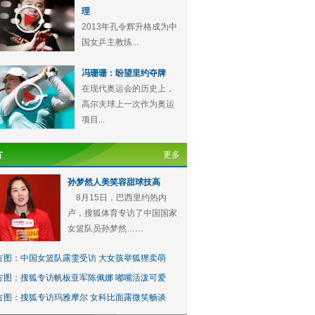
理
2013年孔令辉升格成为中
国女乒主教练...
冯珊珊：盼望里约夺牌
在现代奥运会的历史上，
高尔夫球上一次作为奥运
项目...
方
更多
孙梦然人美笑容甜球技高
8月15日，巴西里约热内
卢，搜狐体育专访了中国国家
女篮队员孙梦然……
方图：中国女篮队露雯受访 大女孩举狐狸卖萌
方图：搜狐专访帆板亚军陈佩娜 嘟嘴活泼可爱
方图：搜狐专访玛雅摩尔 女科比面露微笑畅谈