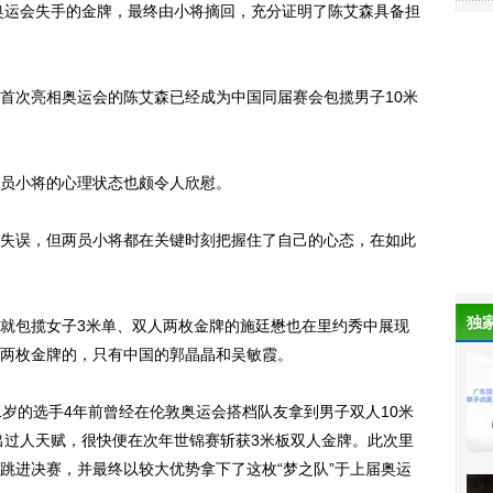
奥运会失手的金牌，最终由小将摘回，充分证明了陈艾森具备担
次亮相奥运会的陈艾森已经成为中国同届赛会包揽男子10米
员小将的心理状态也颇令人欣慰。
误，但两员小将都在关键时刻把握住了自己的心态，在如此
独
包揽女子3米单、双人两枚金牌的施廷懋也在里约秀中展现
两枚金牌的，只有中国的郭晶晶和吴敏霞。
的选手4年前曾经在伦敦奥运会搭档队友拿到男子双人10米
现出过人天赋，很快便在次年世锦赛斩获3米板双人金牌。此次里
跳进决赛，并最终以较大优势拿下了这枚“梦之队”于上届奥运