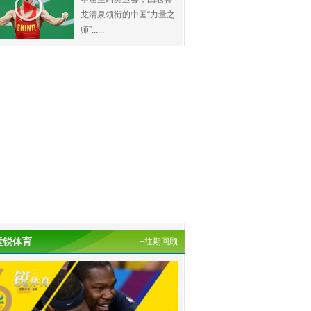
龙清泉领衔的中国“力量之
师”......
运锐体育
+往期回顾