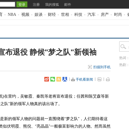
注册
我的搜狐
邮件
育
-
NBA
-
视频
-
娱谈
-
财经
-
世相
-
科技
-
汽车
-
房产
-
时尚
-
布退役 静候"梦之队"新领袖
热词
热剧
扫描到手机
手机看新闻
高凯)在里约，吴敏霞、秦凯等老将宣布退役；任茜和陈艾森等新
梦之队”新的领军人物真的该出场了。
新的领军人物的问题就一直围绕着“梦之队”，人们期待着这
类似伏明霞、熊倪、“亮晶晶”一般极富影响力的人物。然而虽然