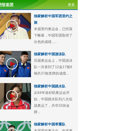
授报道团
更多
独家解析中国军团里约之
旅
本届里约奥运会，已经落
下帷幕，中国军团取得了
出色的成绩......
独家解析中国游泳队
历届奥运会上，中国游泳
队一共拿到了12金17银8
铜共37枚奖牌的成绩...
独家解析中国跳水队
从84年洛杉矶奥运会开
始，中国跳水队到八次征
战奥运了，共夺33块金
牌...
独家解析中国举重队
本届里约奥运会，由老将