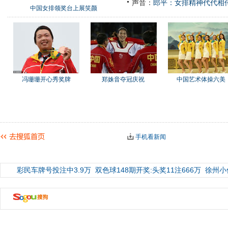
声音：
郎平：女排精神代代相
中国女排领奖台上展笑颜
冯珊珊开心秀奖牌
郑姝音夺冠庆祝
中国艺术体操六美
手机看新闻
彩民车牌号投注中3.9万
双色球148期开奖:头奖11注666万
徐州小