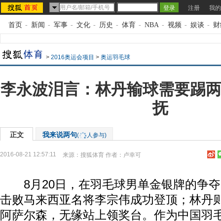
注册
我的
首页
-
新闻
-
军事
-
文化
-
历史
-
体育
-
NBA
-
视频
-
娱谈
-
财
>
2016奥运会项目
>
奥运羽毛球
李永波泪言：林丹输球需要踢两
抚
正文
我来说两句
(
人参与)
2016-08-21 12:57:11
来源：
搜狐体育
作者：卢幸可
8月20日，在羽毛球男单金银牌的争夺
击败马来西亚名将李宗伟成功登顶；林丹则
阿萨尔森，无缘站上领奖台。作为中国羽