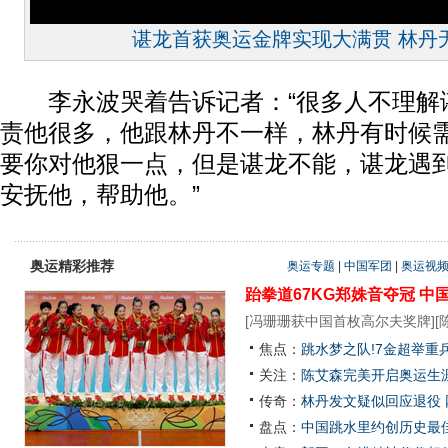
谌龙首获奥运金牌实现大满贯 林丹
李永波哭着告诉记者：“很多人不理解
责他很多，他跟林丹不一样，林丹有时候
要你对他狠一点，但是谌龙不能，谌龙遇
安抚他，帮助他。”
奥运精彩推荐
奥运专题
|
中国军团
|
奥运视
跆拳道67KG郑姝音夺冠
中
[
冯珊珊获中国首枚高尔夫奖牌
][
焦点：
跳水梦之队!7金超举重
关注：
陈艾森完美开启奥运生涯
传奇：
林丹发文疑似回应退役
盘点：
中国跳水里约创历史最佳