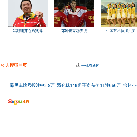
冯珊珊开心秀奖牌
郑姝音夺冠庆祝
中国艺术体操六美
手机看新闻
彩民车牌号投注中3.9万
双色球148期开奖:头奖11注666万
徐州小