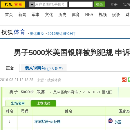
注册
我的
首页
-
新闻
-
军事
-
文化
-
历史
-
体育
-
NBA
-
视频
-
娱谈
-
财
>
奥运田径
>
2016奥运田径对手
男子5000米美国银牌被判犯规 申
正文
我来说两句
(
人参与)
2016-08-21 12:18:25
来源：
搜狐体育