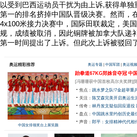
以受到巴西运动员干扰为由上诉,获得单独
第一的排名挤掉中国队晋级决赛。然而，
4x100米接力决赛中，国际田联裁定，美
规，成绩被取消，因此铜牌被加拿大队递
第一时间提出了上诉。但此次上诉被驳回
奥运精彩推荐
奥运专题
|
中国军团
|
奥运视
跆拳道67KG郑姝音夺冠
中
[
冯珊珊获中国首枚高尔夫奖牌
][
焦点：
跳水梦之队!7金超举重
关注：
陈艾森完美开启奥运生涯
传奇：
林丹发文疑似回应退役
盘点：
中国跳水里约创历史最佳
声音：
郎平：女排精神代代相
中国女排领奖台上展笑颜