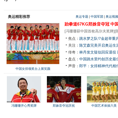
奥运精彩推荐
奥运专题
|
中国军团
|
奥运视
跆拳道67KG郑姝音夺冠
中
[
冯珊珊获中国首枚高尔夫奖牌
][
焦点：
跳水梦之队!7金超举重
关注：
陈艾森完美开启奥运生涯
传奇：
林丹发文疑似回应退役
盘点：
中国跳水里约创历史最佳
声音：
郎平：女排精神代代相
中国女排领奖台上展笑颜
冯珊珊开心秀奖牌
郑姝音夺冠庆祝
中国艺术体操六美