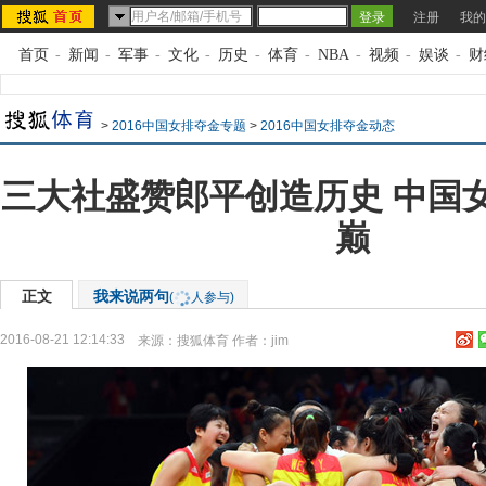
注册
我的
首页
-
新闻
-
军事
-
文化
-
历史
-
体育
-
NBA
-
视频
-
娱谈
-
财
>
2016中国女排夺金专题
>
2016中国女排夺金动态
三大社盛赞郎平创造历史 中国
巅
正文
我来说两句
(
人参与)
2016-08-21 12:14:33
来源：
搜狐体育
作者：jim