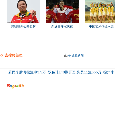
冯珊珊开心秀奖牌
郑姝音夺冠庆祝
中国艺术体操六美
手机看新闻
彩民车牌号投注中3.9万
双色球148期开奖:头奖11注666万
徐州小