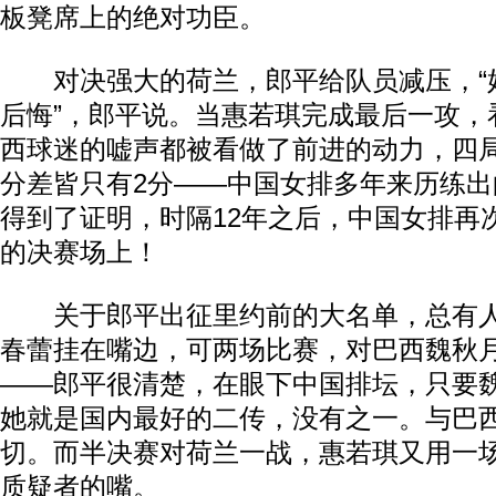
板凳席上的绝对功臣。
对决强大的荷兰，郎平给队员减压，“
后悔”，郎平说。当惠若琪完成最后一攻，
西球迷的嘘声都被看做了前进的动力，四
分差皆只有2分——中国女排多年来历练
得到了证明，时隔12年之后，中国女排再
的决赛场上！
关于郎平出征里约前的大名单，总有人
春蕾挂在嘴边，可两场比赛，对巴西魏秋
——郎平很清楚，在眼下中国排坛，只要
她就是国内最好的二传，没有之一。与巴
切。而半决赛对荷兰一战，惠若琪又用一
质疑者的嘴。