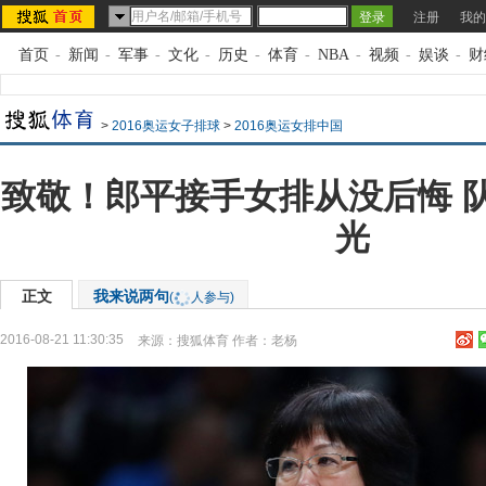
注册
我的
首页
-
新闻
-
军事
-
文化
-
历史
-
体育
-
NBA
-
视频
-
娱谈
-
财
>
2016奥运女子排球
>
2016奥运女排中国
致敬！郎平接手女排从没后悔 
光
正文
我来说两句
(
人参与)
2016-08-21 11:30:35
来源：
搜狐体育
作者：老杨