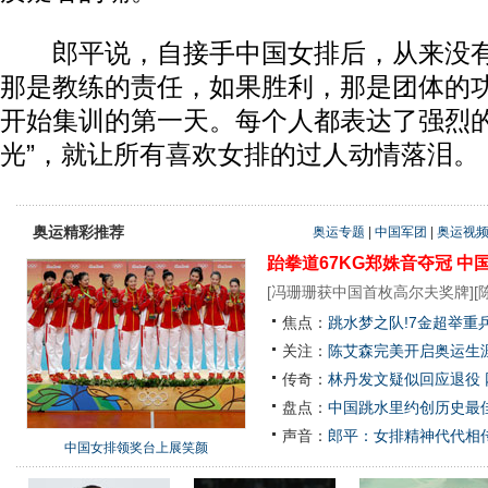
郎平说，自接手中国女排后，从来没有
那是教练的责任，如果胜利，那是团体的功
开始集训的第一天。每个人都表达了强烈
光”，就让所有喜欢女排的过人动情落泪。
奥运精彩推荐
奥运专题
|
中国军团
|
奥运视
跆拳道67KG郑姝音夺冠
中
[
冯珊珊获中国首枚高尔夫奖牌
][
焦点：
跳水梦之队!7金超举重
关注：
陈艾森完美开启奥运生涯
传奇：
林丹发文疑似回应退役
盘点：
中国跳水里约创历史最佳
声音：
郎平：女排精神代代相
中国女排领奖台上展笑颜