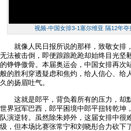
视频-中国女排3-1塞尔维亚 隔12年
就像人民日报所说的那样，致敬女排，
无法被击倒，即便踉踉跄跄却始终目光坚
的铮铮傲骨。本届奥运会，中国女排再次
般的胜利穿透疑虑和焦灼，给人信心、给
久的扬眉吐气。
这就是郎平，背负着所有的压力，却默
世界冠军巴西，郎平困境中郎平扭转乾坤
队演逆转。虽然除朱婷外，这届女排中很
级，但本场比赛张常宁和刘晓彤合力砍下了