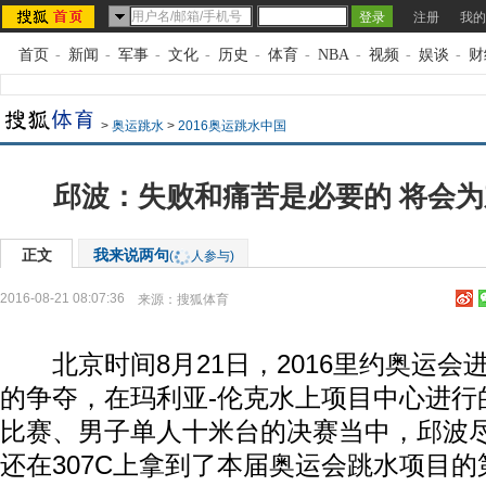
注册
我的
首页
-
新闻
-
军事
-
文化
-
历史
-
体育
-
NBA
-
视频
-
娱谈
-
财
>
奥运跳水
>
2016奥运跳水中国
邱波：失败和痛苦是必要的 将会
正文
我来说两句
(
人参与)
2016-08-21 08:07:36
来源：
搜狐体育
北京时间8月21日，2016里约奥运会进
的争夺，在玛利亚-伦克水上项目中心进行
比赛、男子单人十米台的决赛当中，邱波尽
还在307C上拿到了本届奥运会跳水项目的