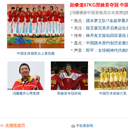
跆拳道67KG郑姝音夺冠
中
[
冯珊珊获中国首枚高尔夫奖牌
][
焦点：
跳水梦之队!7金超举重
关注：
陈艾森完美开启奥运生涯
传奇：
林丹发文疑似回应退役
盘点：
中国跳水里约创历史最佳
声音：
郎平：女排精神代代相
中国女排领奖台上展笑颜
冯珊珊开心秀奖牌
郑姝音夺冠庆祝
中国艺术体操六美
手机看新闻