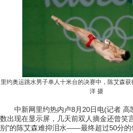
里约奥运跳水男子单人十米台的决赛中，陈艾森获
洋 摄
中新网里约热内卢8月20日电(记者 高
数出现在显示屏，几天前双人摘金还曾笑言
别”的陈艾森难抑泪水——最终超过50分