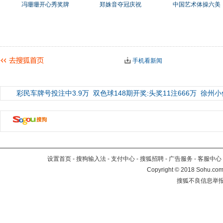
冯珊珊开心秀奖牌
郑姝音夺冠庆祝
中国艺术体操六美
手机看新闻
彩民车牌号投注中3.9万
双色球148期开奖:头奖11注666万
徐州小
设置首页
-
搜狗输入法
-
支付中心
-
搜狐招聘
-
广告服务
-
客服中心
Copyright
©
2018 Sohu.com 
搜狐不良信息举