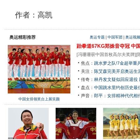
作者：高凯
奥运精彩推荐
奥运专题
|
中国军团
|
奥运视
跆拳道67KG郑姝音夺冠
中
[
冯珊珊获中国首枚高尔夫奖牌
][
焦点：
跳水梦之队!7金超举重
关注：
陈艾森完美开启奥运生涯
传奇：
林丹发文疑似回应退役
盘点：
中国跳水里约创历史最佳
声音：
郎平：女排精神代代相
中国女排领奖台上展笑颜