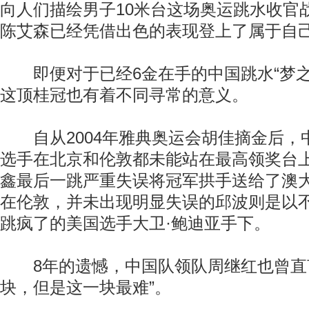
向人们描绘男子10米台这场奥运跳水收官
陈艾森已经凭借出色的表现登上了属于自
即便对于已经6金在手的中国跳水“梦之队
这顶桂冠也有着不同寻常的意义。
自从2004年雅典奥运会胡佳摘金后，中
选手在北京和伦敦都未能站在最高领奖台
鑫最后一跳严重失误将冠军拱手送给了澳
在伦敦，并未出现明显失误的邱波则是以
跳疯了的美国选手大卫·鲍迪亚手下。
8年的遗憾，中国队领队周继红也曾直言
块，但是这一块最难”。