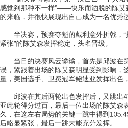
感觉到那种不一样”——快乐而洒脱的陈艾
的来临，并很快展现出自己成为一名优秀
半决赛，预赛夺魁的戴利意外折戟，“
紧张”的陈艾森发挥稳定，头名晋级。
当日的决赛风云诡谲，首先是邱波在第
误，紧跟着出场的陈艾森明显受到影响，
量，美国选手、卫冕冠军鲍迪亚发挥出色
邱波在其后两轮出色发挥后，又跳出47.
亚此轮得分过百，最后一位出场的陈艾森
久，在这左右局势的关键一跳中得到105.
后略显紧张，最后一跳未能充分发挥。