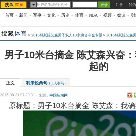
注册
我的
首页
-
新闻
-
军事
-
文化
-
历史
-
体育
-
NBA
-
视频
-
娱谈
-
财
>
2016林跃陈艾森男子双人10米跳台夺金专题
>
2016林跃陈艾森
男子10米台摘金 陈艾森兴奋
起的
正文
我来说两句
(
人参与)
2016-08-21 07:29:31
来源：
中国新闻网
原标题：男子10米台摘金 陈艾森：我确