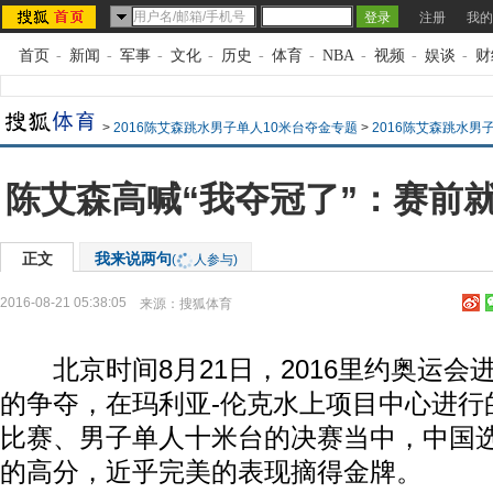
注册
我的
首页
-
新闻
-
军事
-
文化
-
历史
-
体育
-
NBA
-
视频
-
娱谈
-
财
>
2016陈艾森跳水男子单人10米台夺金专题
>
2016陈艾森跳水男
陈艾森高喊“我夺冠了”：赛前
正文
我来说两句
(
人参与)
2016-08-21 05:38:05
来源：
搜狐体育
北京时间8月21日，2016里约奥运会进
的争夺，在玛利亚-伦克水上项目中心进行
比赛、男子单人十米台的决赛当中，中国选手
的高分，近乎完美的表现摘得金牌。