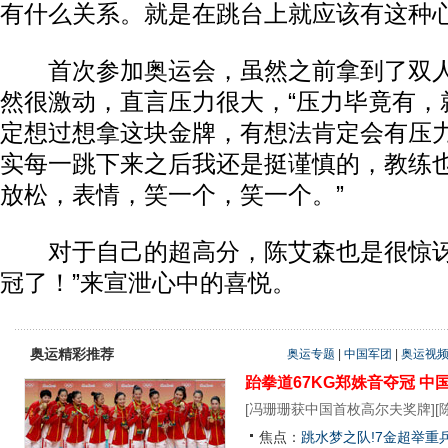
有什么关系。就是在跳台上就应该有这种心
首次参加奥运会，虽然之前拿到了双人
然很激动，直言压力很大，“压力毕竟有，
定想过想拿这块金牌，有想法肯定会有压
实每一跳下来之后我还是挺谨慎的，教练
放松，表情，笑一个，笑一个。”
对于自己的超高分，陈艾森也是很惊讶
冠了！”来宣泄心中的喜悦。
奥运精彩推荐
奥运专题
|
中国军团
|
奥运视
跆拳道67KG郑姝音夺冠
中
[
冯珊珊获中国首枚高尔夫奖牌
][
焦点：
跳水梦之队!7金超举重