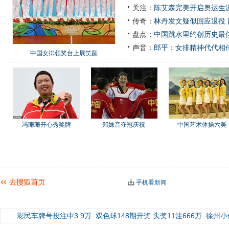
关注：
陈艾森完美开启奥运生涯
传奇：
林丹发文疑似回应退役
盘点：
中国跳水里约创历史最佳
声音：
郎平：女排精神代代相
中国女排领奖台上展笑颜
冯珊珊开心秀奖牌
郑姝音夺冠庆祝
中国艺术体操六美
手机看新闻
彩民车牌号投注中3.9万
双色球148期开奖:头奖11注666万
徐州小