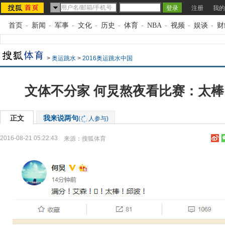
注册
我的
首页
-
新闻
-
军事
-
文化
-
历史
-
体育
-
NBA
-
视频
-
娱谈
-
财
>
奥运跳水
>
2016奥运跳水中国
文体不分家 何炅熬夜看比赛：太
正文
我来说两句
(
人参与)
2016-08-21 05:22:43
来源：
搜狐体育