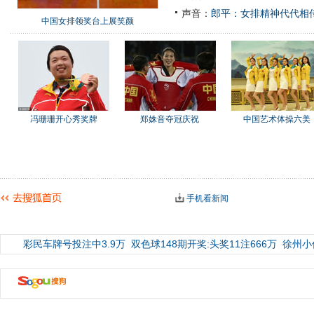
声音：
郎平：女排精神代代相
中国女排领奖台上展笑颜
冯珊珊开心秀奖牌
郑姝音夺冠庆祝
中国艺术体操六美
手机看新闻
彩民车牌号投注中3.9万
双色球148期开奖:头奖11注666万
徐州小