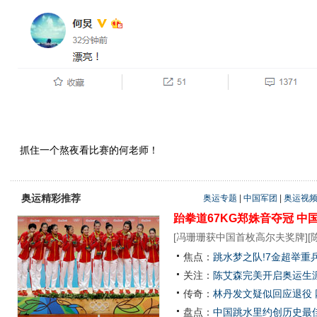
抓住一个熬夜看比赛的何老师！
奥运精彩推荐
奥运专题
|
中国军团
|
奥运视
跆拳道67KG郑姝音夺冠
中
[
冯珊珊获中国首枚高尔夫奖牌
][
焦点：
跳水梦之队!7金超举重
关注：
陈艾森完美开启奥运生涯
传奇：
林丹发文疑似回应退役
盘点：
中国跳水里约创历史最佳