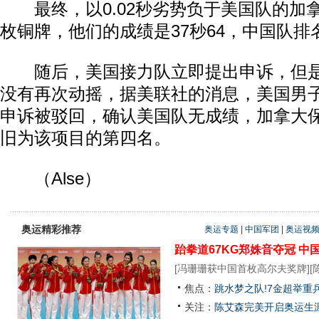
最终，以0.02秒劣势负于美国队的加
枚铜牌，他们的成绩是37秒64，中国队排
随后，美国接力队立即提出申诉，但是
没有再次动摇，据美联社的消息，美国男子4
申诉被驳回，确认美国队无成绩，加拿大
旧为该项目的第四名。
（Alse）
奥运精彩推荐
奥运专题
|
中国军团
|
奥运视
跆拳道67KG郑姝音夺冠
中
[
冯珊珊获中国首枚高尔夫奖牌
][
焦点：
跳水梦之队!7金超举重
关注：
陈艾森完美开启奥运生涯