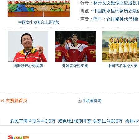
传奇：
林丹发文疑似回应退役
盘点：
中国跳水里约创历史最佳
声音：
郎平：女排精神代代相
中国女排领奖台上展笑颜
冯珊珊开心秀奖牌
郑姝音夺冠庆祝
中国艺术体操六美
手机看新闻
彩民车牌号投注中3.9万
双色球148期开奖:头奖11注666万
徐州小