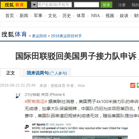
注册
我的
首页
-
新闻
-
军事
-
文化
-
历史
-
体育
-
NBA
-
视频
-
娱谈
-
财
>
奥运田径
>
2016奥运田径对手
国际田联驳回美国男子接力队申诉
正文
我来说两句
(
人参与)
2016-08-21 01:25:46
来源：
搜狐体育
作者：Alse