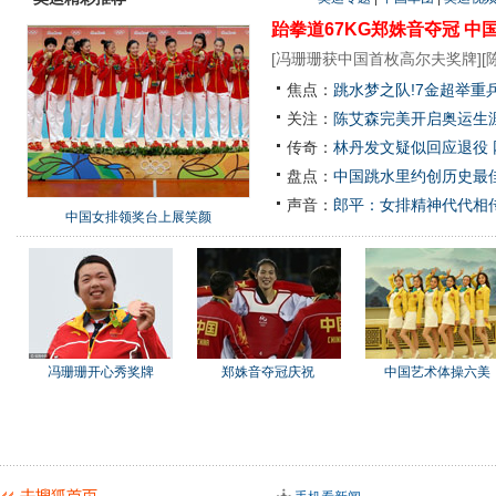
跆拳道67KG郑姝音夺冠
中
[
冯珊珊获中国首枚高尔夫奖牌
][
焦点：
跳水梦之队!7金超举重
关注：
陈艾森完美开启奥运生涯
传奇：
林丹发文疑似回应退役
盘点：
中国跳水里约创历史最佳
声音：
郎平：女排精神代代相
中国女排领奖台上展笑颜
冯珊珊开心秀奖牌
郑姝音夺冠庆祝
中国艺术体操六美