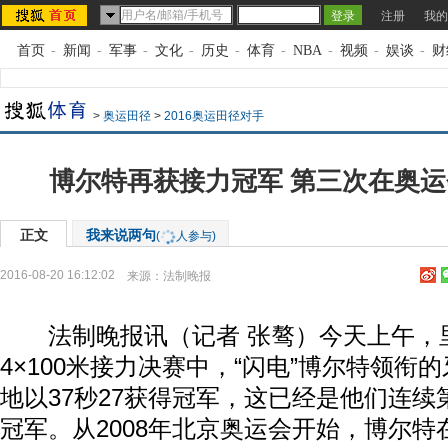
注册
我的
首页
-
新闻
-
军事
-
文化
-
历史
-
体育
-
NBA
-
视频
-
娱谈
-
财
>
奥运田径
>
2016奥运田径对手
博尔特再获接力冠军 第三次在奥
正文
我来说两句
(
人参与)
2016-08-20 16:12:02
来源：
法制晚报
法制晚报讯（记者 张骜）今天上午，
4×100米接力决赛中，“闪电”博尔特领衔
地以37秒27获得冠军，这已经是他们连
冠军。从2008年北京奥运会开始，博尔