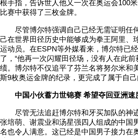
根手指，告诉世人他又一次在奥运会100米、2
比赛中获得了三枚金牌。
尽管博尔特强调自己已经无需证明任何
己在世界田径历史中能够成为拳王阿里、
运动员。在ESPN等外媒看来，博尔特已
了，“他再一次闪耀田径场，没有人在此前
绩。博尔特不仅追平了芬兰名将努尔米和美
斯9枚奥运金牌的纪录，更完成了属于自己
中国小伙蓄力世锦赛 希望夺回亚洲速
尽管无法追赶博尔特和牙买加队的神迹
张培萌、谢震业和汤星强四人组成的中国
名也令人满意。这已经是中国男子接力在