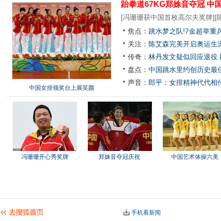
跆拳道67KG郑姝音夺冠
中
[
冯珊珊获中国首枚高尔夫奖牌
][
焦点：
跳水梦之队!7金超举重
关注：
陈艾森完美开启奥运生涯
传奇：
林丹发文疑似回应退役
盘点：
中国跳水里约创历史最佳
声音：
郎平：女排精神代代相
中国女排领奖台上展笑颜
冯珊珊开心秀奖牌
郑姝音夺冠庆祝
中国艺术体操六美
手机看新闻