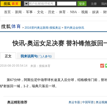
注册
我的
首页
-
新闻
-
军事
-
文化
-
历史
-
体育
-
NBA
-
视频
-
娱谈
-
财
>
2016里约奥运新闻-搜狐奥运
>
里约奥运会快讯
快讯-奥运女足决赛 替补锋煞扳回一
正文
我来说两句
(
人参与)
2016-08-20 05:54:14
来源：
搜狐体育
第67分钟，阿斯拉尼中场带球长途直入后分球，绍格横传门前，替补
铲射扳回一城，1-2，瑞典只落后一球。
奥运精彩推荐
奥运专题
|
中国军团
|
奥运视