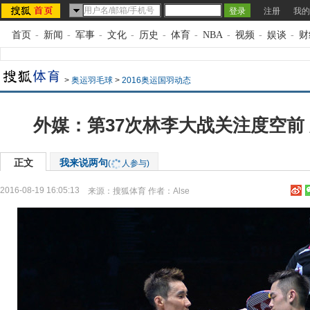
注册
我的
首页
-
新闻
-
军事
-
文化
-
历史
-
体育
-
NBA
-
视频
-
娱谈
-
财
>
奥运羽毛球
>
2016奥运国羽动态
外媒：第37次林李大战关注度空前
正文
我来说两句
(
人参与)
2016-08-19 16:05:13
来源：
搜狐体育
作者：Alse