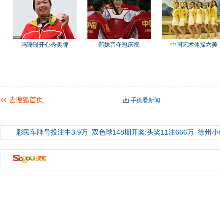
冯珊珊开心秀奖牌
郑姝音夺冠庆祝
中国艺术体操六美
手机看新闻
彩民车牌号投注中3.9万
双色球148期开奖:头奖11注666万
徐州小