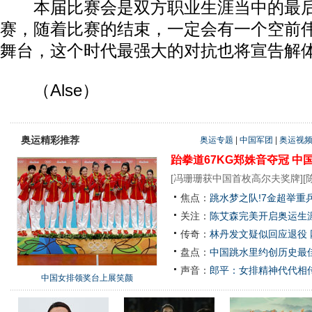
本届比赛会是双方职业生涯当中的最后
赛，随着比赛的结束，一定会有一个空前
舞台，这个时代最强大的对抗也将宣告解
（Alse）
奥运精彩推荐
奥运专题
|
中国军团
|
奥运视
跆拳道67KG郑姝音夺冠
中
[
冯珊珊获中国首枚高尔夫奖牌
][
焦点：
跳水梦之队!7金超举重
关注：
陈艾森完美开启奥运生涯
传奇：
林丹发文疑似回应退役
盘点：
中国跳水里约创历史最佳
声音：
郎平：女排精神代代相
中国女排领奖台上展笑颜