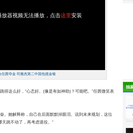
h播放器视频无法播放，点击
这里
安装
台任茜夺金 司雅杰第二中国包揽金银
独
这么好，“心态好。(像是有如神助)？可能吧。”任茜微笑表
。她解释称，自己在后面默默掉眼泪。说到未来规划，这位
哪天跳不动了，再考虑退役。”