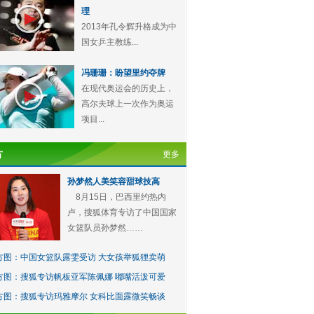
理
2013年孔令辉升格成为中
国女乒主教练...
冯珊珊：盼望里约夺牌
在现代奥运会的历史上，
高尔夫球上一次作为奥运
项目...
方
更多
孙梦然人美笑容甜球技高
8月15日，巴西里约热内
卢，搜狐体育专访了中国国家
女篮队员孙梦然……
方图：中国女篮队露雯受访 大女孩举狐狸卖萌
方图：搜狐专访帆板亚军陈佩娜 嘟嘴活泼可爱
方图：搜狐专访玛雅摩尔 女科比面露微笑畅谈