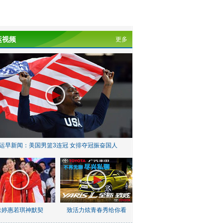
运视频
更多
运早新闻：美国男篮3连冠 女排夺冠振奋国人
朱婷惠若琪神默契
致活力炫青春秀给你看