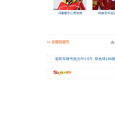
冯珊珊开心秀奖牌
郑姝音夺冠
彩民车牌号投注中3.9万
双色球148期