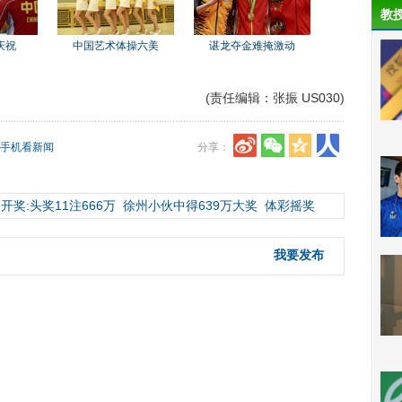
教
庆祝
中国艺术体操六美
谌龙夺金难掩激动
(责任编辑：张振 US030)
手机看新闻
分享：
开奖:头奖11注666万
徐州小伙中得639万大奖
体彩摇奖
我要发布