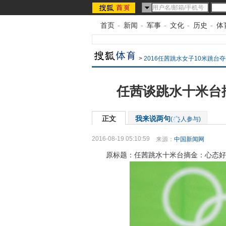
首页
-
新闻
-
军事
-
文化
-
历史
-
体
>
2016任茜跳水女子10米跳台
任茜谈跳水十米台
正文
我来说两句
(
人参与)
2016-08-19 05:10:59
来源：
中国新闻网
原标题：任茜跳水十米台摘金：心态好