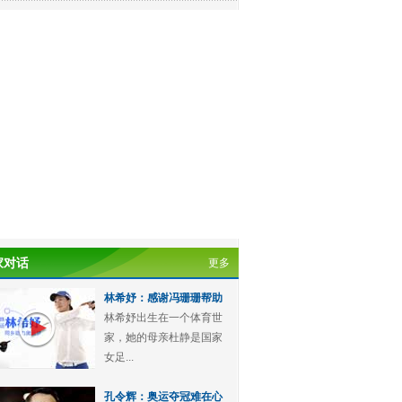
家对话
更多
林希妤：感谢冯珊珊帮助
林希妤出生在一个体育世
家，她的母亲杜静是国家
女足...
孔令辉：奥运夺冠难在心