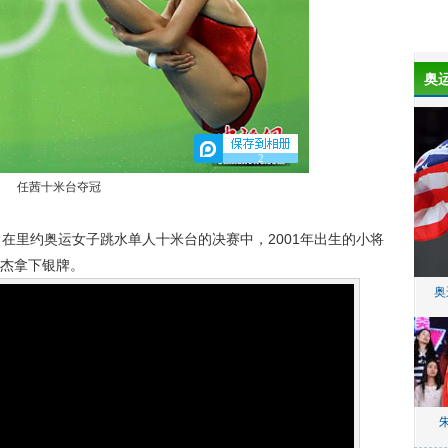
奥
2
任茜十米台夺冠
在里约奥运女子跳水单人十米台的决赛中，2001年出生的小将
杰拿下银牌。
奥