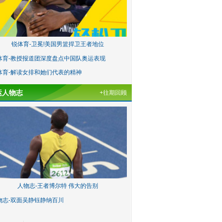
锐体育-卫冕!美国男篮捍卫王者地位
体育-教授报道团深度盘点中国队奥运表现
体育-解读女排和她们代表的精神
运人物志
+往期回顾
人物志-王者博尔特 伟大的告别
物志-双面吴静钰静纳百川