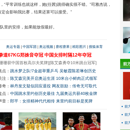
平常训练也就这样，她(任茜)跳得确实很不错。”司雅杰说，
肯定会影响我比赛，结果还算可以接受。”
队里的安排，如果能放假最好。
奥运专题
|
中国军团
|
奥运视频
|
赛程赛果
|
精彩图片
|
搜狐体育
拳道67KG郑姝音夺冠
中国女排时隔12年夺冠
珊珊获中国首枚高尔夫奖牌
][
陈艾森勇夺10米跳台冠军
]
前
焦点：
跳水梦之队!7金超举重乒乓 吴敏霞陈若琳创历史
关注：
陈艾森完美开启奥运生涯 10米台小鲜肉正式领军
传奇：
林丹发文疑似回应退役 网友鼓励：传奇无可取代
盘点：
中国跳水里约创历史最佳 九届奥运共获40枚金牌
声音：
郎平：女排精神代代相传 来里约前目标是奖牌
前
前
前