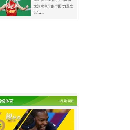
龙清泉领衔的中国“力量之
师”......
运锐体育
+往期回顾