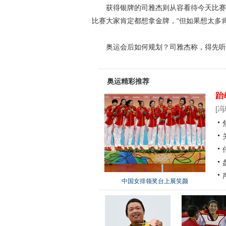
获得银牌的司雅杰则从容看待今天比赛，“
比赛大家肯定都想拿金牌，“但如果想太多
奥运会后如何规划？司雅杰称，得先听
奥运精彩推荐
跆
[
冯
中国女排领奖台上展笑颜