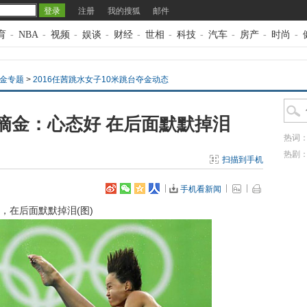
注册
我的搜狐
邮件
育
-
NBA
-
视频
-
娱谈
-
财经
-
世相
-
科技
-
汽车
-
房产
-
时尚
-
夺金专题
>
2016任茜跳水女子10米跳台夺金动态
摘金：心态好 在后面默默掉泪
热词
热剧
扫描到手机
手机看新闻
，在后面默默掉泪(图)