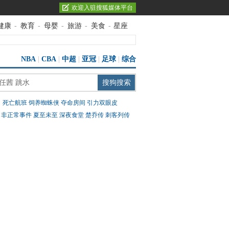
欢迎入驻搜狐媒体平台
健康
-
教育
-
母婴
-
旅游
-
美食
-
星座
NBA
|
CBA
|
中超
|
亚冠
|
足球
|
综合
：
死亡航班
饲养蜘蛛侠
夺命房间
引力双眼皮
：
非正常事件
夏至未至
深夜食堂
楚乔传
刺客列传