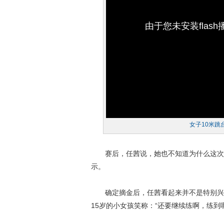
由于您未安装flas
女子10米跳
赛后，任茜说，她也不知道为什么这次跳得
示。
确定摘金后，任茜看起来并不是特别兴奋
15岁的小女孩笑称：“还要继续练啊，练到