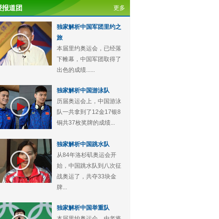
授报道团
更多
独家解析中国军团里约之
旅
本届里约奥运会，已经落
下帷幕，中国军团取得了
出色的成绩......
独家解析中国游泳队
历届奥运会上，中国游泳
队一共拿到了12金17银8
铜共37枚奖牌的成绩...
独家解析中国跳水队
从84年洛杉矶奥运会开
始，中国跳水队到八次征
战奥运了，共夺33块金
牌...
独家解析中国举重队
本届里约奥运会，由老将