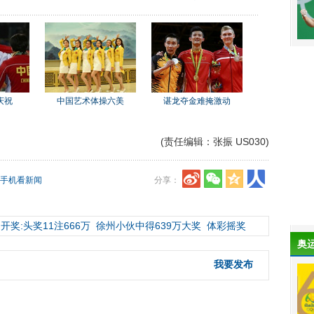
庆祝
中国艺术体操六美
谌龙夺金难掩激动
(责任编辑：张振 US030)
手机看新闻
分享：
开奖:头奖11注666万
徐州小伙中得639万大奖
体彩摇奖
奥
我要发布