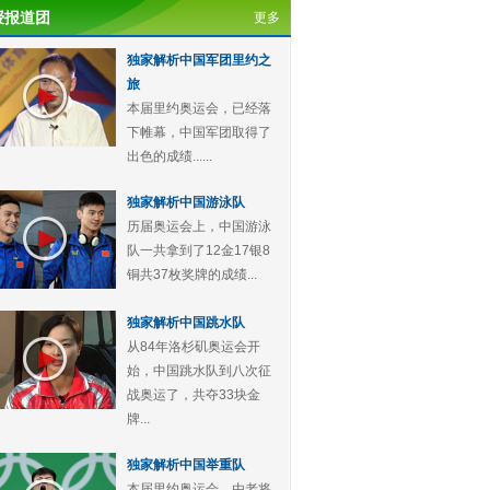
授报道团
更多
独家解析中国军团里约之
旅
本届里约奥运会，已经落
下帷幕，中国军团取得了
出色的成绩......
独家解析中国游泳队
历届奥运会上，中国游泳
队一共拿到了12金17银8
铜共37枚奖牌的成绩...
独家解析中国跳水队
从84年洛杉矶奥运会开
始，中国跳水队到八次征
战奥运了，共夺33块金
牌...
独家解析中国举重队
本届里约奥运会，由老将