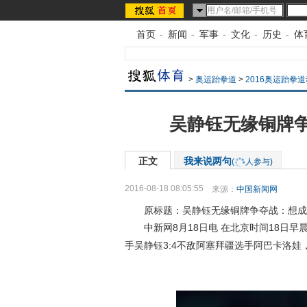
首页
-
新闻
-
军事
-
文化
-
历史
-
体
>
奥运跆拳道
>
2016奥运跆拳
吴静钰无缘铜牌争
正文
我来说两句
(
人参与)
2016-08-18 08:05:55
来源：
中国新闻网
原标题：吴静钰无缘铜牌争夺战：想成“神
中新网8月18日电 在北京时间18日早
手吴静钰3:4不敌阿塞拜疆选手阿巴卡洛娃