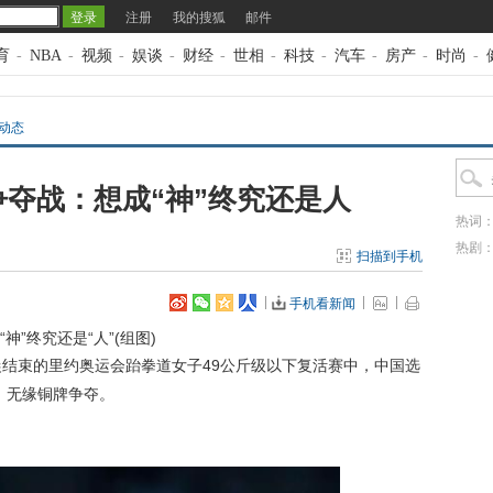
注册
我的搜狐
邮件
育
-
NBA
-
视频
-
娱谈
-
财经
-
世相
-
科技
-
汽车
-
房产
-
时尚
-
道动态
夺战：想成“神”终究还是人
热词
热剧
扫描到手机
手机看新闻
”终究还是“人”(组图)
晨结束的里约奥运会跆拳道女子49公斤级以下复活赛中，中国选
，无缘铜牌争夺。