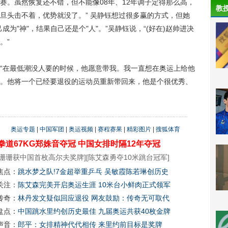
赛。虽然恢复还不错，但不能像08年、12年调子定得那么高，
教
旦头击不着，优势就没了。” 吴静钰想过很多赢的方式，但她
为"神"，结果自己还是个"人"。”吴静钰说，“(好在)赵帅进决
。”
在最低潮没人要的时候，他愿意带我。我一直想在奥运上给他
。他将一个已经要退役的运动员重新带回来，他是个很优秀、
奥运专题
|
中国军团
|
奥运视频
|
赛程赛果
|
精彩图片
|
搜狐体育
拳道67KG郑姝音夺冠
中国女排时隔12年夺冠
珊珊获中国首枚高尔夫奖牌
][
陈艾森勇夺10米跳台冠军
]
焦点：
跳水梦之队!7金超举重乒乓 吴敏霞陈若琳创历史
关注：
陈艾森完美开启奥运生涯 10米台小鲜肉正式领军
传奇：
林丹发文疑似回应退役 网友鼓励：传奇无可取代
盘点：
中国跳水里约创历史最佳 九届奥运共获40枚金牌
声音：
郎平：女排精神代代相传 来里约前目标是奖牌