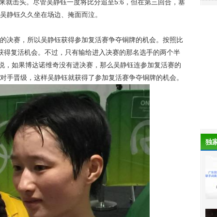
上来就击头。尽管吴静钰一度将比分追至5:6，但在第三回合，塞
，吴静钰久久坐在场边、掩面而泣。
决赛，所以吴静钰获得参加复活赛争夺铜牌的机会。按照比
获得复活机会。不过，只有输给进入决赛的那名选手的两个半
是说，如果博达诺维奇没有进决赛，那么吴静钰连参加复活赛的
战胜对手晋级，这样吴静钰就获得了参加复活赛争夺铜牌的机会。
独