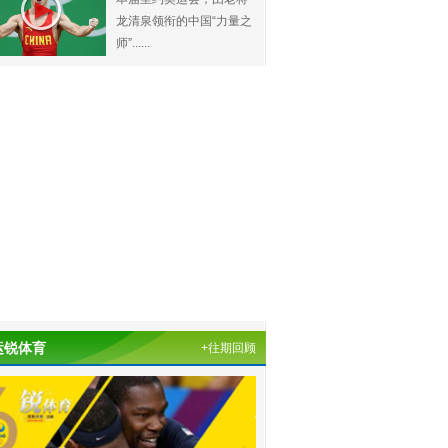
龙清泉领衔的中国“力量之
师”......
运锐体育
+往期回顾