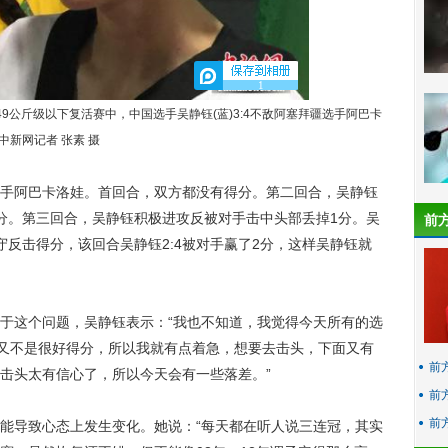
1
公斤级以下复活赛中，中国选手吴静钰(蓝)3:4不敌阿塞拜疆选手阿巴卡
新网记者 张素 摄
阿巴卡洛娃。首回合，双方都没有得分。第二回合，吴静钰
分。第三回合，吴静钰积极进攻反被对手击中头部丢掉1分。吴
前
反击得分，该回合吴静钰2:4被对手赢了2分，这样吴静钰就
这个问题，吴静钰表示：“我也不知道，我觉得今天所有的选
具又不是很好得分，所以我就有点着急，想要去击头，下面又有
前
击头太有信心了，所以今天会有一些落差。”
前
前
导致心态上发生变化。她说：“每天都在听人说三连冠，其实