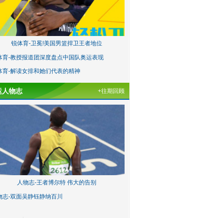
锐体育-卫冕!美国男篮捍卫王者地位
体育-教授报道团深度盘点中国队奥运表现
体育-解读女排和她们代表的精神
运人物志
+往期回顾
人物志-王者博尔特 伟大的告别
物志-双面吴静钰静纳百川