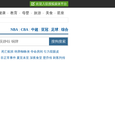
欢迎入驻搜狐媒体平台
健康
-
教育
-
母婴
-
旅游
-
美食
-
星座
NBA
|
CBA
|
中超
|
亚冠
|
足球
|
综合
：
死亡航班
饲养蜘蛛侠
夺命房间
引力双眼皮
：
非正常事件
夏至未至
深夜食堂
楚乔传
刺客列传