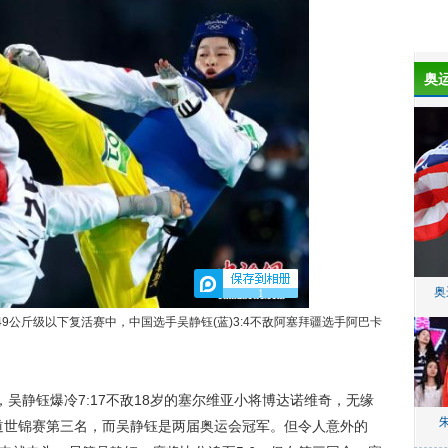
奥
奥
1
公斤级以下复活赛中，中国选手吴静钰(蓝)3:4不敌阿塞拜疆选手阿巴卡
吴静钰爆冷7:17不敌18岁的塞尔维亚小将博达诺维奇，无缘
拳道世锦赛第三名，而吴静钰是两届奥运会冠军。但令人意外的