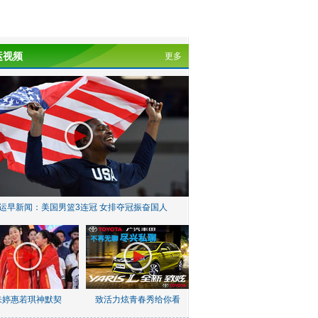
运视频
更多
运早新闻：美国男篮3连冠 女排夺冠振奋国人
朱婷惠若琪神默契
致活力炫青春秀给你看