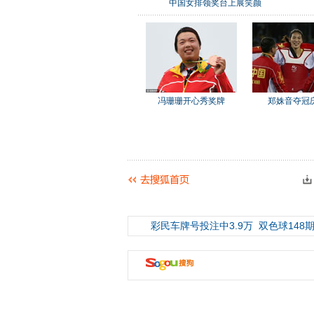
中国女排领奖台上展笑颜
冯珊珊开心秀奖牌
郑姝音夺冠
彩民车牌号投注中3.9万
双色球148期