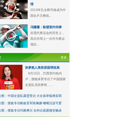
理
2013年孔令辉升格成为中
国女乒主教练...
冯珊珊：盼望里约夺牌
在现代奥运会的历史上，
高尔夫球上一次作为奥运
项目...
方
更多
孙梦然人美笑容甜球技高
8月15日，巴西里约热内
卢，搜狐体育专访了中国国家
女篮队员孙梦然……
方图：中国女篮队露雯受访 大女孩举狐狸卖萌
方图：搜狐专访帆板亚军陈佩娜 嘟嘴活泼可爱
方图：搜狐专访玛雅摩尔 女科比面露微笑畅谈