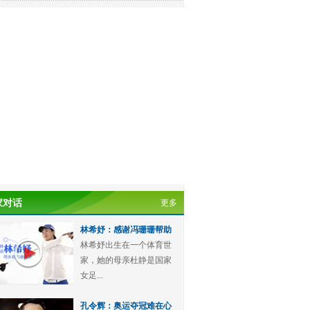
家对话
更多
林希妤：感谢冯珊珊帮助
林希妤出生在一个体育世
家，她的母亲杜静是国家
女足...
孔令辉：奥运夺冠难在心