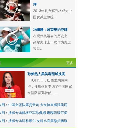
理
2013年孔令辉升格成为中
国女乒主教练...
冯珊珊：盼望里约夺牌
在现代奥运会的历史上，
高尔夫球上一次作为奥运
项目...
方
更多
孙梦然人美笑容甜球技高
8月15日，巴西里约热内
卢，搜狐体育专访了中国国家
女篮队员孙梦然……
方图：中国女篮队露雯受访 大女孩举狐狸卖萌
方图：搜狐专访帆板亚军陈佩娜 嘟嘴活泼可爱
方图：搜狐专访玛雅摩尔 女科比面露微笑畅谈