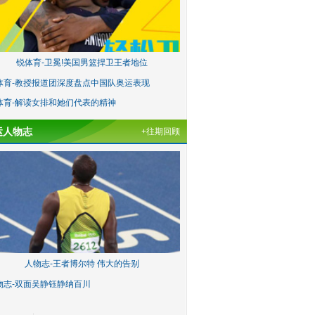
锐体育-卫冕!美国男篮捍卫王者地位
体育-教授报道团深度盘点中国队奥运表现
体育-解读女排和她们代表的精神
运人物志
+往期回顾
人物志-王者博尔特 伟大的告别
物志-双面吴静钰静纳百川