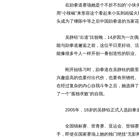
在跆拳道赛场她是个不折不扣的“小块头”，
用“小辣椒”来形容这个看起来小实则凶猛
头成为了继陈中等之后中国跆拳道的当家花
吴静钰“出道”比较晚，14岁因为一次偶
能与跆拳道邂逅之前，这位平日里好动、活
能像很多牛人一样开创一番创造性的职业。
刚开始练习时，跆拳道在吴静钰的眼里就
兴趣提高的也要付出代价，也要有所牺牲。
在经过复杂的内心自我斗争之后，她选择了
了一个“孤独求败”的自我。
2005年，18岁的吴静钰正式入选跆拳
全国锦标赛、世青赛、亚运会、世锦赛等
手，即使在国家赛场上她的独门绝技“无影脚