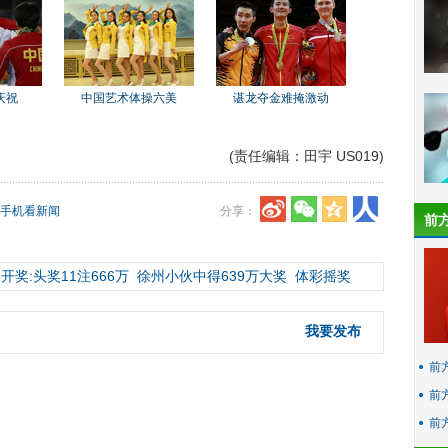
庆祝
中国艺术体操六美
谌龙夺金难掩激动
(责任编辑：田宇 US019)
手机看新闻
分享：
前
开奖:头奖11注666万
徐州小伙中得639万大奖
体彩摇奖
我要发布
前
前
前