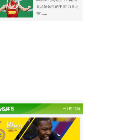
龙清泉领衔的中国“力量之
师”......
运锐体育
+往期回顾