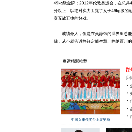
49kg级金牌；2012年伦敦奥运会，在总
分以上，以绝对实力卫冕了女子49kg级
赛五战五捷的好戏。
成绩傲人，但是在吴静钰的世界里总能很
佛，从小就告诉静钰定能生慧、静纳百川的
奥运精彩推荐
跆
[
冯
中国女排领奖台上展笑颜