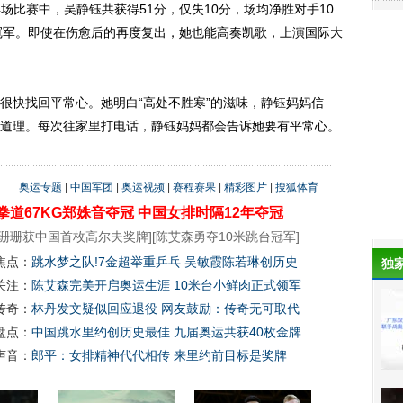
共4场比赛中，吴静钰共获得51分，仅失10分，场均净胜对手10
的冠军。即使在伤愈后的再度复出，她也能高奏凯歌，上演国际大
快找回平常心。她明白“高处不胜寒”的滋味，静钰妈妈信
道理。每次往家里打电话，静钰妈妈都会告诉她要有平常心。
奥运专题
|
中国军团
|
奥运视频
|
赛程赛果
|
精彩图片
|
搜狐体育
拳道67KG郑姝音夺冠
中国女排时隔12年夺冠
珊珊获中国首枚高尔夫奖牌
][
陈艾森勇夺10米跳台冠军
]
焦点：
跳水梦之队!7金超举重乒乓 吴敏霞陈若琳创历史
独
关注：
陈艾森完美开启奥运生涯 10米台小鲜肉正式领军
传奇：
林丹发文疑似回应退役 网友鼓励：传奇无可取代
盘点：
中国跳水里约创历史最佳 九届奥运共获40枚金牌
声音：
郎平：女排精神代代相传 来里约前目标是奖牌