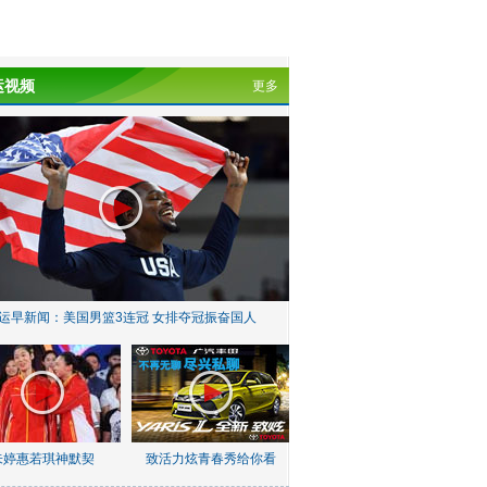
运视频
更多
运早新闻：美国男篮3连冠 女排夺冠振奋国人
朱婷惠若琪神默契
致活力炫青春秀给你看