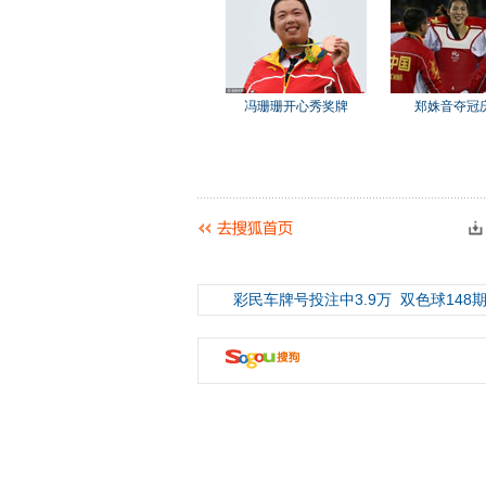
冯珊珊开心秀奖牌
郑姝音夺冠
彩民车牌号投注中3.9万
双色球148期