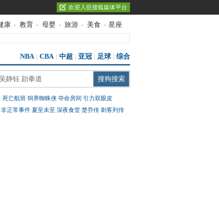
欢迎入驻搜狐媒体平台
健康
-
教育
-
母婴
-
旅游
-
美食
-
星座
NBA
|
CBA
|
中超
|
亚冠
|
足球
|
综合
：
死亡航班
饲养蜘蛛侠
夺命房间
引力双眼皮
：
非正常事件
夏至未至
深夜食堂
楚乔传
刺客列传