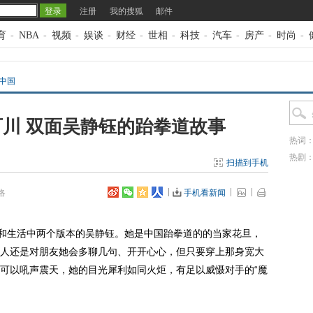
注册
我的搜狐
邮件
育
-
NBA
-
视频
-
娱谈
-
财经
-
世相
-
科技
-
汽车
-
房产
-
时尚
-
道中国
百川 双面吴静钰的跆拳道故事
热词
热剧
扫描到手机
洛
手机看新闻
和生活中两个版本的吴静钰。她是中国跆拳道的的当家花旦，
人还是对朋友她会多聊几句、开开心心，但只要穿上那身宽大
可以吼声震天，她的目光犀利如同火炬，有足以威慑对手的“魔