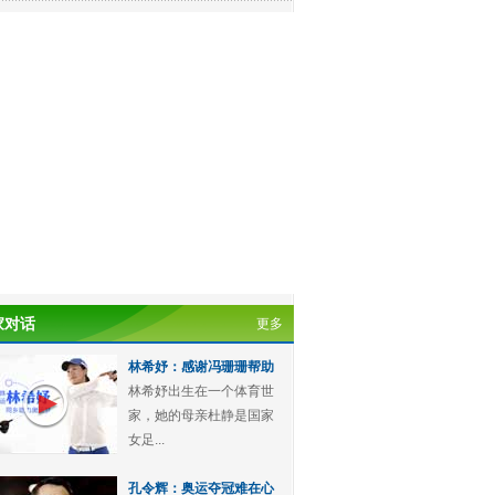
家对话
更多
林希妤：感谢冯珊珊帮助
林希妤出生在一个体育世
家，她的母亲杜静是国家
女足...
孔令辉：奥运夺冠难在心