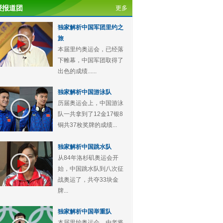
授报道团
更多
独家解析中国军团里约之
旅
本届里约奥运会，已经落
下帷幕，中国军团取得了
出色的成绩......
独家解析中国游泳队
历届奥运会上，中国游泳
队一共拿到了12金17银8
铜共37枚奖牌的成绩...
独家解析中国跳水队
从84年洛杉矶奥运会开
始，中国跳水队到八次征
战奥运了，共夺33块金
牌...
独家解析中国举重队
本届里约奥运会，由老将