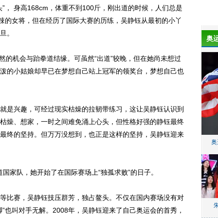
 身高168cm，体重不到100斤，刚出道的时候，人们总是
火辣的女将，但在经历了国际大赛的历练，吴静钰从最初的小丫
旦。
奥
然的机会与跆拳道结缘。可虽然“出道”较晚，但在她尚未想过
泼的小姑娘却早已在梦想自己站上冠军的领奖台，梦想自己也
是兴趣，可经过现实枯燥的拉韧带练习，这让吴静钰认识到
枯燥、想家，一时之间难免涌上心头，但性格好强的静钰最终
最终的坚持。但万万没想到，也正是这样的坚持，吴静钰迎来
奥
道国家队，她开始了在国际赛场上“独孤求败”的日子。
比赛，吴静钰技压群芳，独占鳌头。不仅在国内赛场没有对
”也叫对手无解。2008年，吴静钰迎来了自己奥运会的首秀，