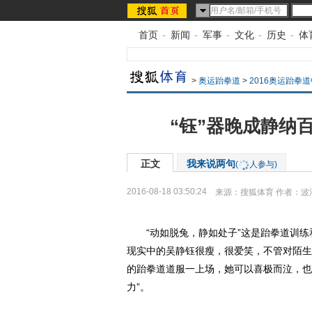
首页
-
新闻
-
军事
-
文化
-
历史
-
体
>
奥运跆拳道
>
2016奥运跆拳
“钰”器晚成静纳
正文
我来说两句
(
人参与)
2016-08-18 03:50:24
来源：
搜狐体育
作者：波
“动如脱兔，静如处子”这是跆拳道训练
现实中的吴静钰很瘦，很爱笑，不管对陌生
的跆拳道道服一上场，她可以喜极而泣，也
力”。