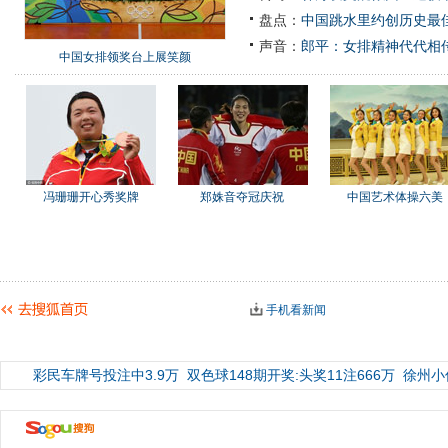
盘点：
中国跳水里约创历史最佳
声音：
郎平：女排精神代代相
中国女排领奖台上展笑颜
冯珊珊开心秀奖牌
郑姝音夺冠庆祝
中国艺术体操六美
手机看新闻
彩民车牌号投注中3.9万
双色球148期开奖:头奖11注666万
徐州小