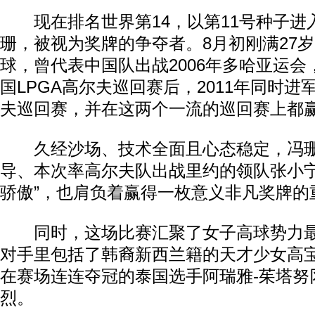
现在排名世界第14，以第11号种子进
珊，被视为奖牌的争夺者。8月初刚满27岁
球，曾代表中国队出战2006年多哈亚运会，
国LPGA高尔夫巡回赛后，2011年同时
夫巡回赛，并在这两个一流的巡回赛上都
久经沙场、技术全面且心态稳定，冯珊
导、本次率高尔夫队出战里约的领队张小宁
骄傲”，也肩负着赢得一枚意义非凡奖牌的
同时，这场比赛汇聚了女子高球势力最
对手里包括了韩裔新西兰籍的天才少女高
在赛场连连夺冠的泰国选手阿瑞雅-茱塔努
烈。