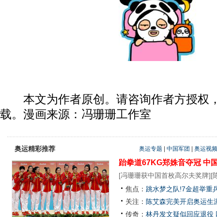
本文为作者原创。请咨询作者方授权，
载。漫画来源：冯珊珊工作室
奥运精彩推荐
奥运专题
|
中国军团
|
奥运视
跆拳道67KG郑姝音夺冠
中
[
冯珊珊获中国首枚高尔夫奖牌
][
焦点：
跳水梦之队!7金超举重
关注：
陈艾森完美开启奥运生涯
传奇：
林丹发文疑似回应退役