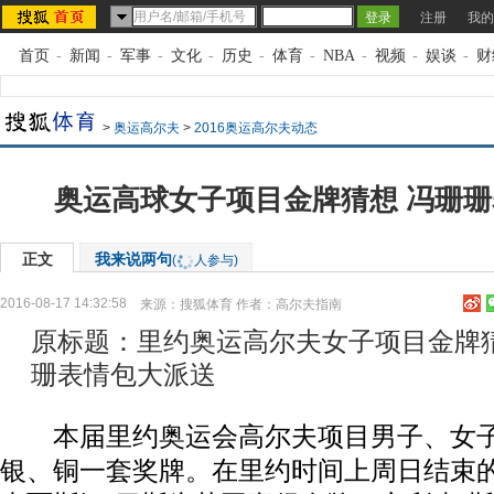
注册
我的
首页
-
新闻
-
军事
-
文化
-
历史
-
体育
-
NBA
-
视频
-
娱谈
-
财
>
奥运高尔夫
>
2016奥运高尔夫动态
奥运高球女子项目金牌猜想 冯珊
正文
我来说两句
(
人参与)
2016-08-17 14:32:58
来源：
搜狐体育
作者：高尔夫指南
原标题：里约奥运高尔夫女子项目金牌
珊表情包大派送
本届里约奥运会高尔夫项目男子、女子
银、铜一套奖牌。在里约时间上周日结束