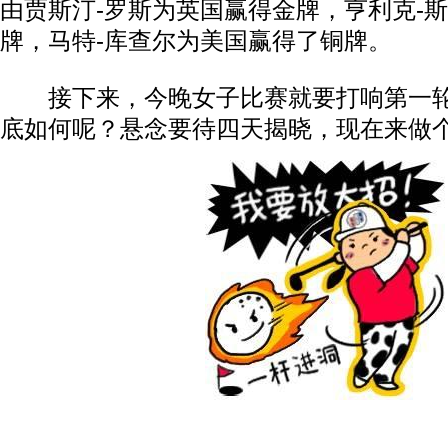
由贾斯汀-罗斯为英国赢得金牌，亨利克-
牌，马特-库查尔为美国赢得了铜牌。
接下来，今晚女子比赛就要打响第一轮
底如何呢？悬念要待四天揭晓，现在来做