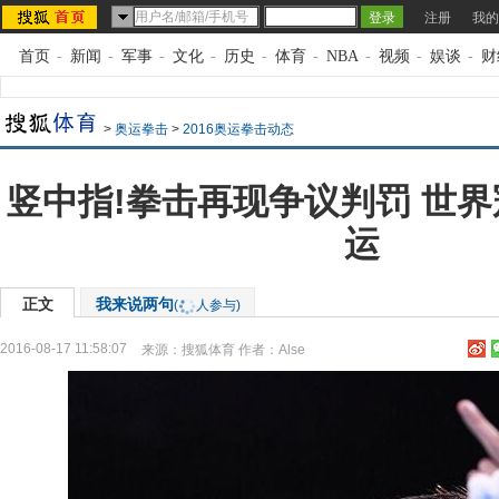
注册
我的
首页
-
新闻
-
军事
-
文化
-
历史
-
体育
-
NBA
-
视频
-
娱谈
-
财
>
奥运拳击
>
2016奥运拳击动态
竖中指!拳击再现争议判罚 世界
运
正文
我来说两句
(
人参与)
2016-08-17 11:58:07
来源：
搜狐体育
作者：Alse