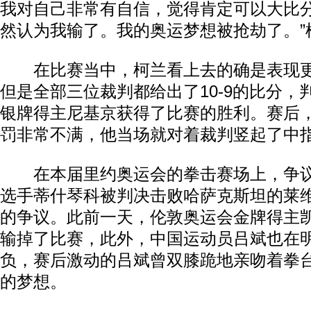
我对自己非常有自信，觉得肯定可以大比
然认为我输了。我的奥运梦想被抢劫了。”
在比赛当中，柯兰看上去的确是表现更
但是全部三位裁判都给出了10-9的比分，判
银牌得主尼基京获得了比赛的胜利。赛后
罚非常不满，他当场就对着裁判竖起了中
在本届里约奥运会的拳击赛场上，争议
选手蒂什琴科被判决击败哈萨克斯坦的莱
的争议。此前一天，伦敦奥运会金牌得主凯
输掉了比赛，此外，中国运动员吕斌也在
负，赛后激动的吕斌曾双膝跪地亲吻着拳
的梦想。