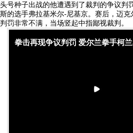
头号种子出战的他遭遇到了裁判的争议判
斯的选手弗拉基米尔-尼基京。赛后，迈克
判罚非常不满，当场竖起中指鄙视裁判。
拳击再现争议判罚 爱尔兰拳手柯