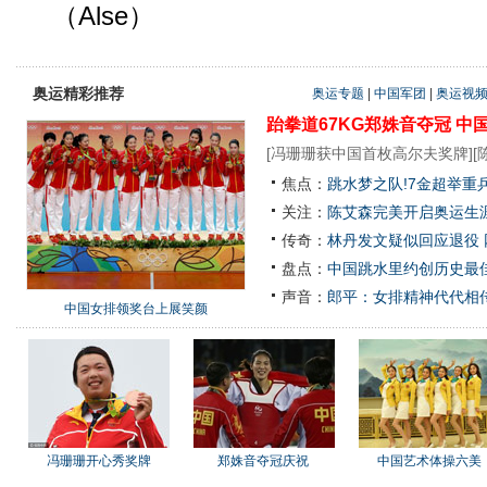
（Alse）
奥运精彩推荐
奥运专题
|
中国军团
|
奥运视
跆拳道67KG郑姝音夺冠
中
[
冯珊珊获中国首枚高尔夫奖牌
][
焦点：
跳水梦之队!7金超举重
关注：
陈艾森完美开启奥运生涯
传奇：
林丹发文疑似回应退役
盘点：
中国跳水里约创历史最佳
声音：
郎平：女排精神代代相
中国女排领奖台上展笑颜
冯珊珊开心秀奖牌
郑姝音夺冠庆祝
中国艺术体操六美