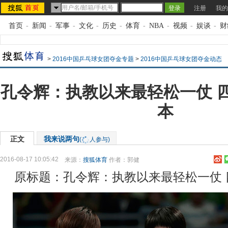
注册
我的
首页
-
新闻
-
军事
-
文化
-
历史
-
体育
-
NBA
-
视频
-
娱谈
-
财
>
2016中国乒乓球女团夺金专题
>
2016中国乒乓球女团夺金动态
孔令辉：执教以来最轻松一仗 
本
正文
我来说两句
(
人参与)
2016-08-17 10:05:42
来源：
搜狐体育
作者：郭健
原标题：孔令辉：执教以来最轻松一仗