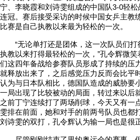
宁、李晓霞和刘诗雯组成的中国队3-0轻
连冠。赛后接受采访的时候中国女乒主教
比赛是自己执教以来最为轻松的一次。
“无论单打还是团体，这一次队员们打
执教以来打得最轻松的一次，”孔令辉微笑
们这四年备战给参赛队员形成了持续的压
就释放出来了，之后感觉压力反而会比平时
认为与日本队相比，德国队造成的威胁要小
一局出现了比较被动的局面，转过来以后
之前丁宁连续打了两场削球，今天又有一
雯排在前面，她和对手的前两号队员也都打
刘诗雯的双打，孔令辉认为输一局也是很
尽管刚刚结束了里约奥运会的赛事，但