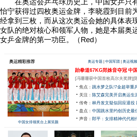
在奥运会乒乓球历史上，中国女乒只有
怡宁获得过四枚奥运金牌，李晓霞到目前
经拿到三枚，而从这次奥运会她的具体表
女队的绝对核心和领军人物，她是本届奥
女乒金牌的第一功臣。（Red）
奥运精彩推荐
奥运专题
|
中国军团
|
奥运视
跆拳道67KG郑姝音夺冠
中
[
冯珊珊获中国首枚高尔夫奖牌
][
焦点：
跳水梦之队!7金超举重
关注：
陈艾森完美开启奥运生涯
传奇：
林丹发文疑似回应退役
盘点：
中国跳水里约创历史最佳
声音：
郎平：女排精神代代相
中国女排领奖台上展笑颜