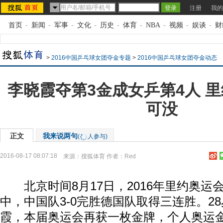
注册
我的
首页
-
新闻
-
军事
-
文化
-
历史
-
体育
-
NBA
-
视频
-
娱谈
-
财
>
2016中国乒乓球女团夺金专题
>
2016中国乒乓球女团夺金动态
李晓霞夺第3金成女乒第4人 
可没
正文
我来说两句
(
人参与)
2016-08-17 08:07:18
来源：
搜狐体育
作者：Red
北京时间8月17日，2016年里约奥运
中，中国队3-0完胜德国队取得三连胜。2
霞，本届奥运会再获一枚金牌，个人奥运