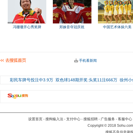
冯珊珊开心秀奖牌
郑姝音夺冠庆祝
中国艺术体操六美
手机看新闻
彩民车牌号投注中3.9万
双色球148期开奖:头奖11注666万
徐州小
设置首页
-
搜狗输入法
-
支付中心
-
搜狐招聘
-
广告服务
-
客服中心
Copyright
©
2018 Sohu.com 
搜狐不良信息举