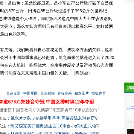
绩非常出色；虽然没能卫冕，吕小军在77公斤级打破了自己保
的379公斤；田涛在85公斤级也追平了395公斤的世界纪
的总成绩也是个人佳绩，同时第四名也是中国大力士在该级别奥
大亮点，那么女队方面则只有邓薇表现出极高水平，她打破两
最出色的选手。
失落。我们既看到自己在稳定性、成功率方面的欠缺，也看
会对于中国举重来说已经翻篇，随之而来的就是进入到了2020
何在选人机制、临场战术、突发事件应变以及运动员心态方面
我们能否在东京展现中国力量的关键。（陶朗加）
独
奥运专题
|
中国军团
|
奥运视频
|
赛程赛果
|
精彩图片
|
搜狐体育
拳道67KG郑姝音夺冠
中国女排时隔12年夺冠
珊珊获中国首枚高尔夫奖牌
][
陈艾森勇夺10米跳台冠军
]
焦点：
跳水梦之队!7金超举重乒乓 吴敏霞陈若琳创历史
关注：
陈艾森完美开启奥运生涯 10米台小鲜肉正式领军
传奇：
林丹发文疑似回应退役 网友鼓励：传奇无可取代