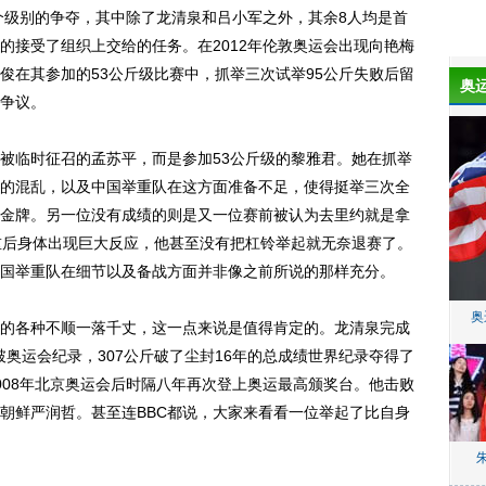
级别的争夺，其中除了龙清泉和吕小军之外，其余8人均是首
的接受了组织上交给的任务。在2012年伦敦奥运会出现向艳梅
俊在其参加的53公斤级比赛中，抓举三次试举95公斤失败后留
奥
争议。
临时征召的孟苏平，而是参加53公斤级的黎雅君。她在抓举
的混乱，以及中国举重队在这方面准备不足，使得挺举三次全
金牌。另一位没有成绩的则是又一位赛前被认为去里约就是拿
重后身体出现巨大反应，他甚至没有把杠铃举起就无奈退赛了。
国举重队在细节以及备战方面并非像之前所说的那样充分。
奥
各种不顺一落千丈，这一点来说是值得肯定的。龙清泉完成
斤破奥运会纪录，307公斤破了尘封16年的总成绩世界纪录夺得了
008年北京奥运会后时隔八年再次登上奥运最高颁奖台。他击败
朝鲜严润哲。甚至连BBC都说，大家来看看一位举起了比自身