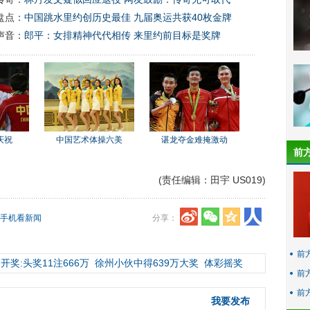
盘点：
中国跳水里约创历史最佳 九届奥运共获40枚金牌
声音：
郎平：女排精神代代相传 来里约前目标是奖牌
庆祝
中国艺术体操六美
谌龙夺金难掩激动
前
(责任编辑：田宇 US019)
手机看新闻
分享：
前
开奖:头奖11注666万
徐州小伙中得639万大奖
体彩摇奖
前
前
我要发布