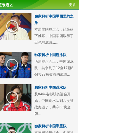
授报道团
更多
独家解析中国军团里约之
旅
本届里约奥运会，已经落
下帷幕，中国军团取得了
出色的成绩......
独家解析中国游泳队
历届奥运会上，中国游泳
队一共拿到了12金17银8
铜共37枚奖牌的成绩...
独家解析中国跳水队
从84年洛杉矶奥运会开
始，中国跳水队到八次征
战奥运了，共夺33块金
牌...
独家解析中国举重队
本届里约奥运会，由老将