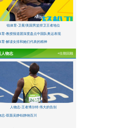
锐体育-卫冕!美国男篮捍卫王者地位
体育-教授报道团深度盘点中国队奥运表现
体育-解读女排和她们代表的精神
运人物志
+往期回顾
人物志-王者博尔特 伟大的告别
物志-双面吴静钰静纳百川