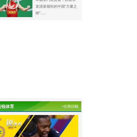
龙清泉领衔的中国“力量之
师”......
运锐体育
+往期回顾