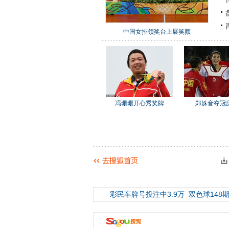
中国女排领奖台上展笑颜
冯珊珊开心秀奖牌
郑姝音夺冠
彩民车牌号投注中3.9万
双色球148期