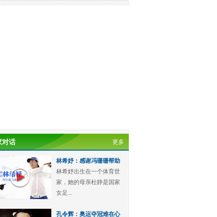
家对话
更多
林希妤：感谢冯珊珊帮助
林希妤出生在一个体育世
家，她的母亲杜静是国家
女足...
孔令辉：奥运夺冠难在心