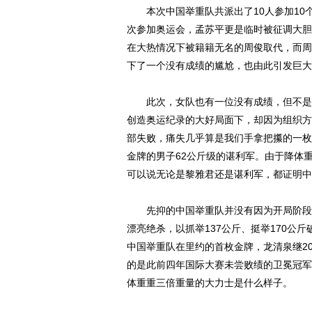
本次中国举重队共派出了10人参加10个
次参加奥运会，孟苏平更是临时被征调大胆
在大热情况下被籍籍无名的周俊取代，而周
下了一个没有成绩的尴尬，也由此引发巨大
此次，女队也有一位没有成绩，但不是被
创造奥运纪录的大好局面下，却因为组织方
部失败，痛失几乎算是我们手拿把攥的一枚
金牌的男子62公斤级的谌利军。由于降体
可以说无论是黎雅君还是谌利军，都证明中
先抑的中国举重队并没有因为开局阶段的
漂亮绝杀，以抓举137公斤、挺举170公
中国举重队在里约的首枚金牌，龙清泉继2
的是此前四年国际大赛未尝败绩的卫冕冠军
体重重三倍重量的大力士是什么样子。