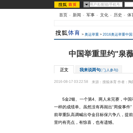
首页
-
新闻
-
军事
-
文化
-
历史
-
体
>
奥运举重
>
2016奥运举重中国
中国举重里约"泉薇
正文
我来说两句
(
人参与)
2016-08-17 03:22:58
来源：
搜狐体育
作者：陶
5金2银、一个第4、两人未完赛，中国
一样的成绩单。虽然没有再闹出“周俊事件
前举重队高调喊出夺金目标保六争八，提前
里约有亮点，有惊喜，也有遗憾。