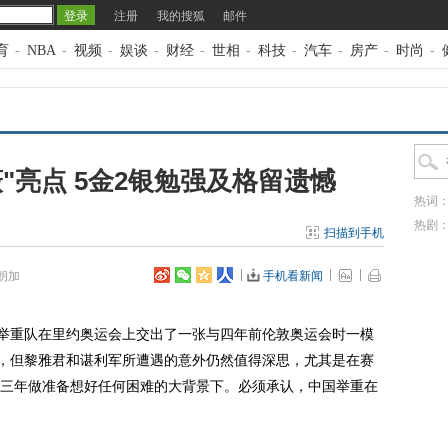
注册
我的搜狐
邮件
育
-
NBA
-
视频
-
娱谈
-
财经
-
世相
-
科技
-
汽车
-
房产
-
时尚
-
"亮点 5金2银勉强及格留遗憾
热词
热剧
扫描到手机
朗加
手机看新闻
举重队在里约奥运会上交出了一张与四年前伦敦奥运会时一模
”，但黎雅君和谌利军所遭遇的意外仍然值得深思，尤其是在赛
三年做准备想好任何困难的大背景下。必须承认，中国举重在