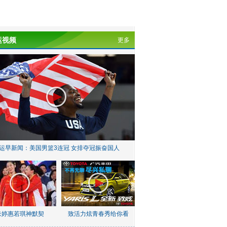
运视频
更多
运早新闻：美国男篮3连冠 女排夺冠振奋国人
朱婷惠若琪神默契
致活力炫青春秀给你看