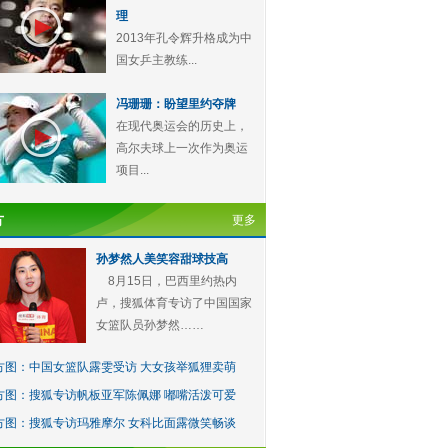
理
2013年孔令辉升格成为中
国女乒主教练...
冯珊珊：盼望里约夺牌
在现代奥运会的历史上，
高尔夫球上一次作为奥运
项目...
方
更多
孙梦然人美笑容甜球技高
8月15日，巴西里约热内
卢，搜狐体育专访了中国国家
女篮队员孙梦然……
方图：中国女篮队露雯受访 大女孩举狐狸卖萌
方图：搜狐专访帆板亚军陈佩娜 嘟嘴活泼可爱
方图：搜狐专访玛雅摩尔 女科比面露微笑畅谈