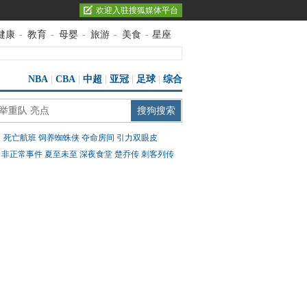
欢迎入驻搜狐媒体平台
健康
-
教育
-
母婴
-
旅游
-
美食
-
星座
NBA
|
CBA
|
中超
|
亚冠
|
足球
|
综合
：
死亡航班
饲养蜘蛛侠
夺命房间
引力双眼皮
：
非正常事件
夏至未至
深夜食堂
楚乔传
刺客列传