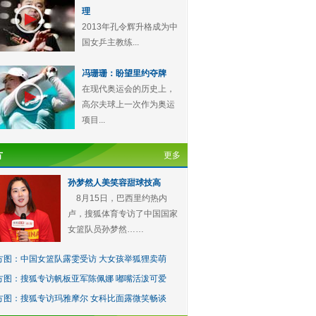
理
2013年孔令辉升格成为中
国女乒主教练...
冯珊珊：盼望里约夺牌
在现代奥运会的历史上，
高尔夫球上一次作为奥运
项目...
方
更多
孙梦然人美笑容甜球技高
8月15日，巴西里约热内
卢，搜狐体育专访了中国国家
女篮队员孙梦然……
方图：中国女篮队露雯受访 大女孩举狐狸卖萌
方图：搜狐专访帆板亚军陈佩娜 嘟嘴活泼可爱
方图：搜狐专访玛雅摩尔 女科比面露微笑畅谈