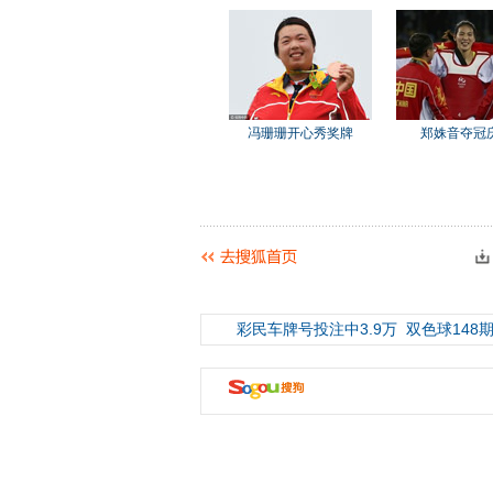
冯珊珊开心秀奖牌
郑姝音夺冠
彩民车牌号投注中3.9万
双色球148期