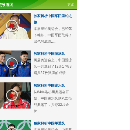
授报道团
更多
独家解析中国军团里约之
旅
本届里约奥运会，已经落
下帷幕，中国军团取得了
出色的成绩......
独家解析中国游泳队
历届奥运会上，中国游泳
队一共拿到了12金17银8
铜共37枚奖牌的成绩...
独家解析中国跳水队
从84年洛杉矶奥运会开
始，中国跳水队到八次征
战奥运了，共夺33块金
牌...
独家解析中国举重队
本届里约奥运会，由老将