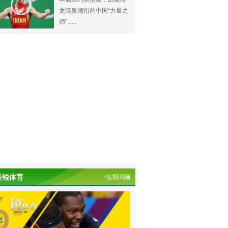
龙清泉领衔的中国“力量之
师”......
运锐体育
+往期回顾