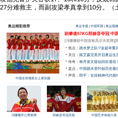
27分难救主，而副攻梁孝真拿到10分。（
奥运精彩推荐
奥运专题
|
中国军团
|
奥运视
跆拳道67KG郑姝音夺冠
中
[
冯珊珊获中国首枚高尔夫奖牌
][
焦点：
跳水梦之队!7金超举重
关注：
陈艾森完美开启奥运生涯
传奇：
林丹发文疑似回应退役
盘点：
中国跳水里约创历史最佳
声音：
郎平：女排精神代代相
中国女排领奖台上展笑颜
冯珊珊开心秀奖牌
郑姝音夺冠庆祝
中国艺术体操六美