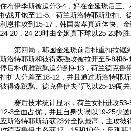
住布伊季斯被追分3-4，好在金延璟后三
挑战开炮至11-5。荷兰斯洛特耶斯重扣、
利恩推攻到15-17，韩国梁孝真近体快、
24-20，24-23时由金姬真下球以25-23险
第四局，韩国金延璟前后排重扣拉锯到4
斯洛特耶斯和彼得森强攻被拉开至5-8和6-
停后朴贞雅跳飘追分到9-13，荷兰德克鲁
扣扩大分差至18-12，并且通过斯洛特耶
彼得森跳飘、德克鲁伊夫背飞以25-19闯关
赛后技术统计显示，荷兰女排进攻53-50
12-3全面占优，并且自身失误以19-25少
应斯洛特耶斯斩获23分全队最高，主攻彼
攻德克鲁伊夫各获17、15和10分；反观