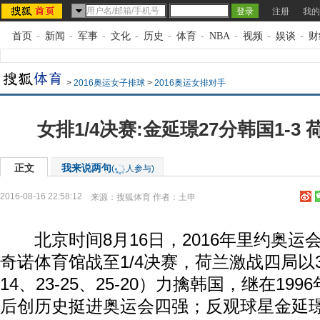
注册
我的
首页
-
新闻
-
军事
-
文化
-
历史
-
体育
-
NBA
-
视频
-
娱谈
-
财
>
2016奥运女子排球
>
2016奥运女排对手
女排1/4决赛:金延璟27分韩国1-3
正文
我来说两句
(
人参与)
2016-08-16 22:58:12
来源：
搜狐体育
作者：土申
北京时间8月16日，2016年里约奥运
奇诺体育馆战至1/4决赛，荷兰激战四局以3-1
14、23-25、25-20）力擒韩国，继在1996
后创历史挺进奥运会四强；反观球星金延璟