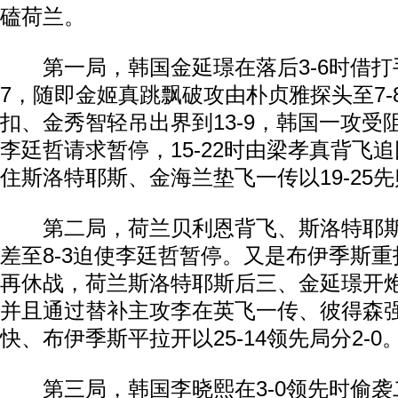
磕荷兰。
第一局，韩国金延璟在落后3-6时借打手
7，随即金姬真跳飘破攻由朴贞雅探头至7-
扣、金秀智轻吊出界到13-9，韩国一攻受阻
李廷哲请求暂停，15-22时由梁孝真背飞
住斯洛特耶斯、金海兰垫飞一传以19-25
第二局，荷兰贝利恩背飞、斯洛特耶斯暴
差至8-3迫使李廷哲暂停。又是布伊季斯重扣
再休战，荷兰斯洛特耶斯后三、金延璟开炮巩
并且通过替补主攻李在英飞一传、彼得森
快、布伊季斯平拉开以25-14领先局分2-0
第三局，韩国李晓熙在3-0领先时偷袭