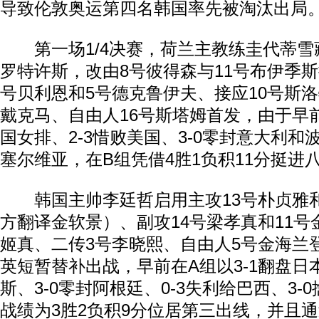
导致伦敦奥运第四名韩国率先被淘汰出局
第一场1/4决赛，荷兰主教练圭代蒂雪
罗特许斯，改由8号彼得森与11号布伊季
号贝利恩和5号德克鲁伊夫、接应10号斯洛
戴克马、自由人16号斯塔姆首发，由于早前
国女排、2-3惜败美国、3-0零封意大利和波
塞尔维亚，在B组凭借4胜1负积11分挺进
韩国主帅李廷哲启用主攻13号朴贞雅和
方翻译金软景）、副攻14号梁孝真和11号
姬真、二传3号李晓熙、自由人5号金海兰
英短暂替补出战，早前在A组以3-1翻盘日本
斯、3-0零封阿根廷、0-3失利给巴西、3-
战绩为3胜2负积9分位居第三出线，并且通