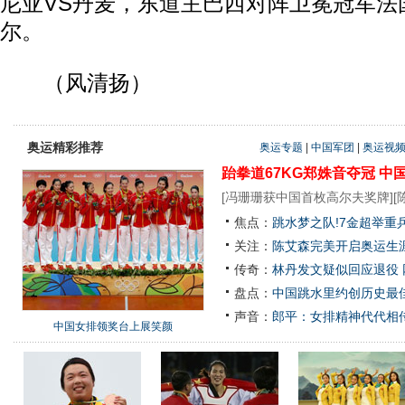
尼亚VS丹麦，东道主巴西对阵卫冕冠军法
尔。
（风清扬）
奥运精彩推荐
奥运专题
|
中国军团
|
奥运视
跆拳道67KG郑姝音夺冠
中
[
冯珊珊获中国首枚高尔夫奖牌
][
焦点：
跳水梦之队!7金超举重
关注：
陈艾森完美开启奥运生涯
传奇：
林丹发文疑似回应退役
盘点：
中国跳水里约创历史最佳
声音：
郎平：女排精神代代相
中国女排领奖台上展笑颜