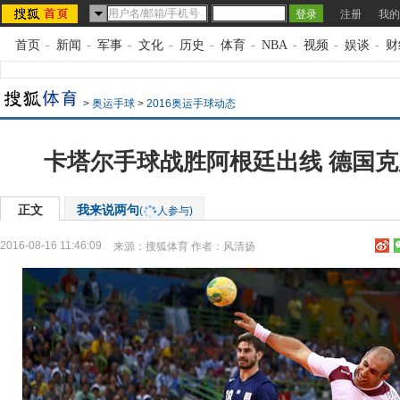
注册
我的
首页
-
新闻
-
军事
-
文化
-
历史
-
体育
-
NBA
-
视频
-
娱谈
-
财
>
奥运手球
>
2016奥运手球动态
卡塔尔手球战胜阿根廷出线 德国
正文
我来说两句
(
人参与)
2016-08-16 11:46:09
来源：
搜狐体育
作者：风清扬