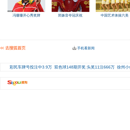
冯珊珊开心秀奖牌
郑姝音夺冠庆祝
中国艺术体操六美
手机看新闻
彩民车牌号投注中3.9万
双色球148期开奖:头奖11注666万
徐州小