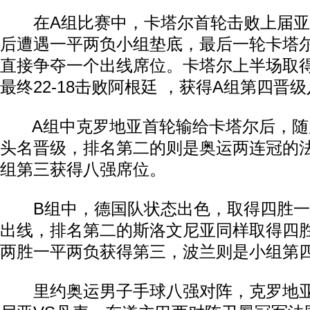
在A组比赛中，卡塔尔首轮击败上届亚
后遭遇一平两负小组垫底，最后一轮卡塔
直接争夺一个出线席位。卡塔尔上半场取得1
最终22-18击败阿根廷 ，获得A组第四晋
A组中克罗地亚首轮输给卡塔尔后，随
头名晋级，排名第二的则是奥运两连冠的
组第三获得八强席位。
B组中，德国队状态出色，取得四胜一
出线，排名第二的斯洛文尼亚同样取得四
两胜一平两负获得第三，波兰则是小组第
里约奥运男子手球八强对阵，克罗地亚