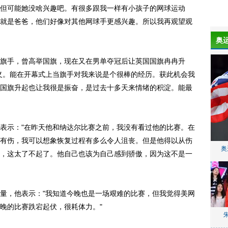
但可能她没啥兴趣吧。有很多跟我一样有小孩子的网球运动
就是爸爸，他们好像对其他网球手更感兴趣。所以我再观望观
奥
旗手，曾高举国旗，现在又在男单夺冠后让英国国旗冉冉升
义。能在开幕式上当旗手对我来说是个很棒的经历。获此机会我
国旗升起也让我很是振奋，是过去十多天来情绪的积淀。能最
表示："在昨天他和纳达尔比赛之前，我没有看过他的比赛。在
有伤，我可以想象恢复过程有多么令人沮丧。但是他得以从伤
奥
，这太了不起了。他自己也该为自己感到骄傲，因为这不是一
量，他表示："我知道今晚也是一场艰难的比赛，但我觉得美网
晚的比赛跌宕起伏，很耗体力。"