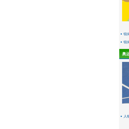
锐
锐
奥
人