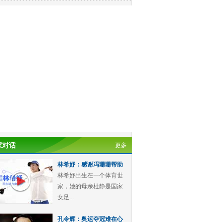
家对话
更多
林希妤：感谢冯珊珊帮助
林希妤出生在一个体育世
家，她的母亲杜静是国家
女足...
孔令辉：奥运夺冠难在心