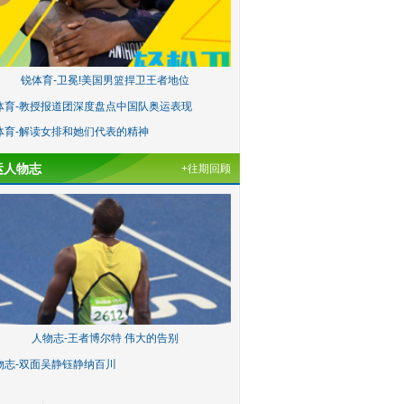
锐体育-卫冕!美国男篮捍卫王者地位
体育-教授报道团深度盘点中国队奥运表现
体育-解读女排和她们代表的精神
运人物志
+往期回顾
人物志-王者博尔特 伟大的告别
物志-双面吴静钰静纳百川