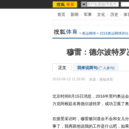
首页
-
新闻
-
军事
-
文化
-
历史
-
体
>
奥运网球
>
2016奥运网球评论
穆雷：德尔波特罗
正文
我来说两句
(
人参与)
2016-08-15 11:28:00
来源：
搜狐体育
北京时间8月15日消息，2016年里约奥运会结
力克阿根廷名将德尔波特罗，成功卫冕了奥
在接受采访时，穆雷被问道会不会和女儿分
事了，我再跟他说我的工作是什么吧，如果