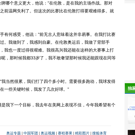
单金牌哪个意义更大，他说："在伦敦，是在我的主场作战。那对
之前温网失利了。但这次的比赛比在伦敦打得要艰难得多。就
手有何感受，他说："前无古人意味着这并非易事。在我打比赛
过。我做到了，我感到自豪。在伦敦奥运后，我做了背部手
，我也一度过得很艰难。我很高兴我还能在这样的大赛事上打
加呢，那时候我都33岁了，我不敢奢望那时候我还能跟现在同等
"我当然很累，我们打了四个多小时。需要很多跑动，我球发得
独
在一些关键时候，我发了几次好球。"
网是我下一个目标，我去年在美网上表现不佳，今年我希望有个
奥运专题
|
中国军团
|
奥运视频
|
赛程赛果
|
精彩图片
|
搜狐体育