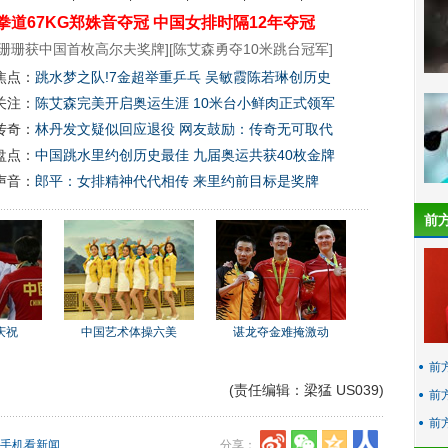
拳道67KG郑姝音夺冠
中国女排时隔12年夺冠
珊珊获中国首枚高尔夫奖牌
][
陈艾森勇夺10米跳台冠军
]
焦点：
跳水梦之队!7金超举重乒乓 吴敏霞陈若琳创历史
关注：
陈艾森完美开启奥运生涯 10米台小鲜肉正式领军
传奇：
林丹发文疑似回应退役 网友鼓励：传奇无可取代
盘点：
中国跳水里约创历史最佳 九届奥运共获40枚金牌
声音：
郎平：女排精神代代相传 来里约前目标是奖牌
前
庆祝
中国艺术体操六美
谌龙夺金难掩激动
前
(责任编辑：梁猛 US039)
前
前
手机看新闻
分享：