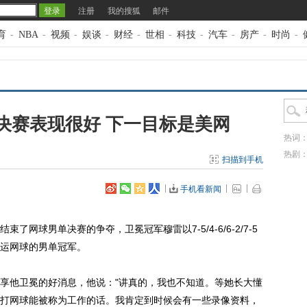
注册
我的搜狐
邮件
育
-
NBA
-
视频
-
娱谈
-
财经
-
世相
-
科技
-
汽车
-
房产
-
时尚
-
决赛表现很好 下一目标是美网
热词
热剧
扫描到手机
手机看新闻
束了网球男单决赛的争夺，卫冕冠军穆雷以7-5/4-6/6-2/7-5
运网球的男单冠军。
享他卫冕的好消息，他说："讲真的，我也不知道。等她长大懂
打网球能被称为工作的话。我肯定到时候会有一些录像资料，