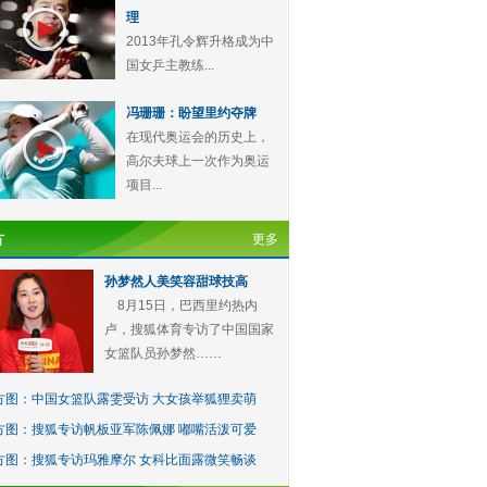
理
2013年孔令辉升格成为中
国女乒主教练...
冯珊珊：盼望里约夺牌
在现代奥运会的历史上，
高尔夫球上一次作为奥运
项目...
方
更多
孙梦然人美笑容甜球技高
8月15日，巴西里约热内
卢，搜狐体育专访了中国国家
女篮队员孙梦然……
方图：中国女篮队露雯受访 大女孩举狐狸卖萌
方图：搜狐专访帆板亚军陈佩娜 嘟嘴活泼可爱
方图：搜狐专访玛雅摩尔 女科比面露微笑畅谈