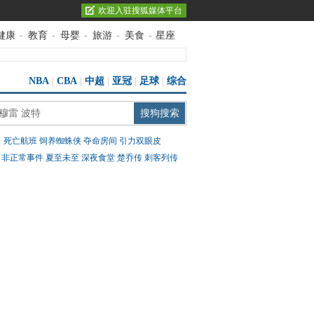
欢迎入驻搜狐媒体平台
健康
-
教育
-
母婴
-
旅游
-
美食
-
星座
NBA
|
CBA
|
中超
|
亚冠
|
足球
|
综合
：
死亡航班
饲养蜘蛛侠
夺命房间
引力双眼皮
：
非正常事件
夏至未至
深夜食堂
楚乔传
刺客列传