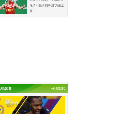
龙清泉领衔的中国“力量之
师”......
运锐体育
+往期回顾