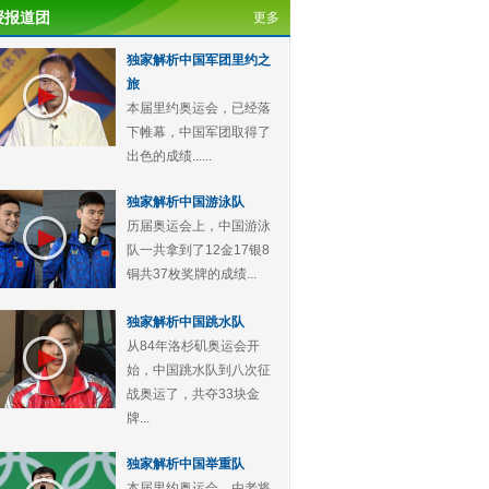
授报道团
更多
独家解析中国军团里约之
旅
本届里约奥运会，已经落
下帷幕，中国军团取得了
出色的成绩......
独家解析中国游泳队
历届奥运会上，中国游泳
队一共拿到了12金17银8
铜共37枚奖牌的成绩...
独家解析中国跳水队
从84年洛杉矶奥运会开
始，中国跳水队到八次征
战奥运了，共夺33块金
牌...
独家解析中国举重队
本届里约奥运会，由老将