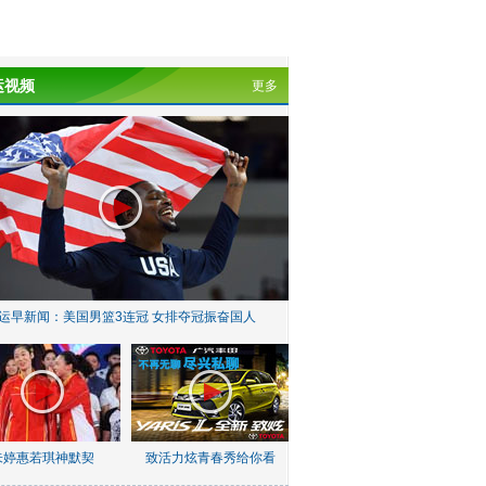
运视频
更多
运早新闻：美国男篮3连冠 女排夺冠振奋国人
朱婷惠若琪神默契
致活力炫青春秀给你看