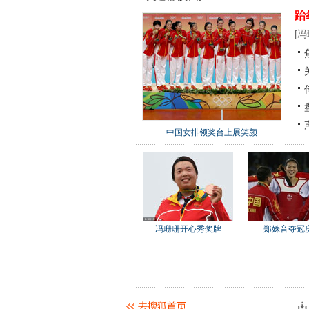
跆
[
冯
中国女排领奖台上展笑颜
冯珊珊开心秀奖牌
郑姝音夺冠