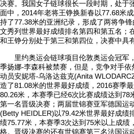
决赛。我国女子链球很长一段时期，处于
面中，2014年老将王铮换新春以77.68
持了77.38米的亚洲纪录，形成了两将争
文秀列世界最好成绩排名第四和第五名；
和王铮分别处于第三和第四位，决赛中具
里约奥运会链球项目伦敦奥运会冠军，
季扬娜-李森科被禁赛，但是，竞争对手依
动员安妮塔-乌洛达兹克(Anita WLODARC
造了81.08米的世界最好成绩，2016赛
80.26米，本赛季已经6次比赛成绩达到78米
第一名晋级决赛；两届世锦赛亚军德国运动
(Betty HEIDLER)以79.42米世界最
绩75.77米，本赛季3次达到75米以上成
格。晋级决赛的还有世锦赛第三名法国运