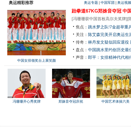
奥运精彩推荐
奥运专题
|
中国军团
|
奥运视
跆拳道67KG郑姝音夺冠
中
[
冯珊珊获中国首枚高尔夫奖牌
][
焦点：
跳水梦之队!7金超举重
关注：
陈艾森完美开启奥运生涯
传奇：
林丹发文疑似回应退役
盘点：
中国跳水里约创历史最佳
声音：
郎平：女排精神代代相
中国女排领奖台上展笑颜
冯珊珊开心秀奖牌
郑姝音夺冠庆祝
中国艺术体操六美