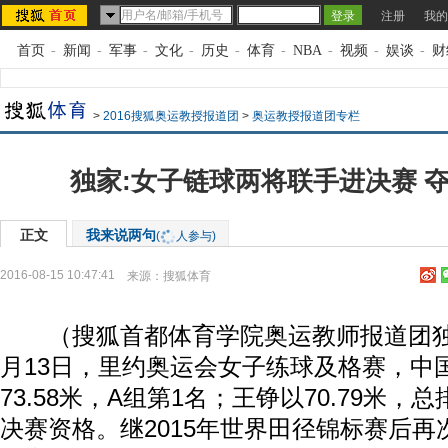
注册
我的
首页
-
新闻
-
军事
-
文化
-
历史
-
体育
-
NBA
-
视频
-
娱谈
-
财
>
2016搜狐奥运教授报道团
>
奥运教授报道团专栏
独家:女子链球两将联手进决赛 
正文
我来说两句
(
人参与)
2016-08-15 10:47:41
来源：
搜狐体育
（搜狐首都体育学院奥运教师报道团独家
月13日，里约奥运会女子练球及格赛，中
73.58米，A组第1名；王铮以70.79米
决赛资格。继2015年世界田径锦标赛后