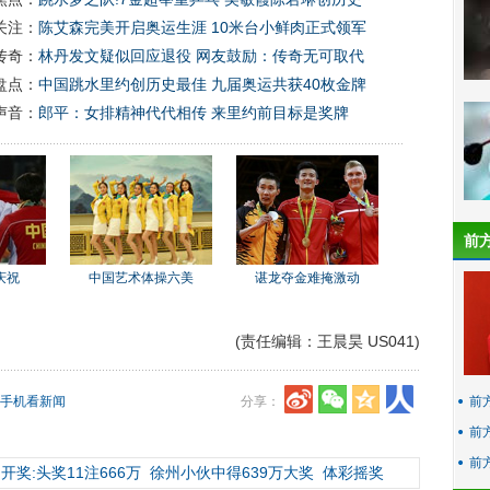
关注：
陈艾森完美开启奥运生涯 10米台小鲜肉正式领军
传奇：
林丹发文疑似回应退役 网友鼓励：传奇无可取代
盘点：
中国跳水里约创历史最佳 九届奥运共获40枚金牌
声音：
郎平：女排精神代代相传 来里约前目标是奖牌
前
庆祝
中国艺术体操六美
谌龙夺金难掩激动
(责任编辑：王晨昊 US041)
手机看新闻
分享：
前
前
前
开奖:头奖11注666万
徐州小伙中得639万大奖
体彩摇奖