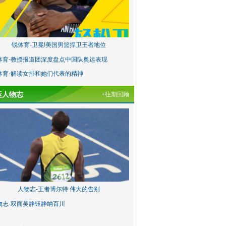
锐体育-卫冕!美国男篮捍卫王者地位
体育-教授报道团深度盘点中国队奥运表现
体育-解读女排和她们代表的精神
运人物志
+往期回顾
人物志-王者博尔特 伟大的告别
物志-双面吴静钰静纳百川