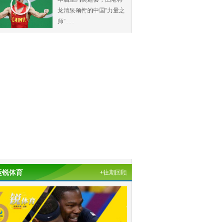
龙清泉领衔的中国“力量之
师”......
运锐体育
+往期回顾