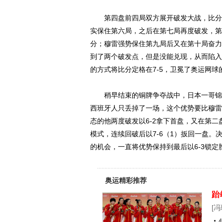
第四盘前四局双方展开破发大战，比分来
实保住第六局，之后在第七局再度破发，第八
分；穆雷强势保住第九局后又在第十局奋力回
到了两个破发点，但是没能兑现，从而陷入
的方式将比分定格在7-5，卫冕了奥运网球
稍早结束的铜牌争夺战中，日本一哥锦织
西班牙人只丢掉了一场，这个优势要比穆雷
态的他两度破发以6-2拿下首盘，又在第二
模式，连续回破后以7-6（1）扳回一盘
的机会，一直将优势保持到最后以6-3锁
奥运精彩推荐
跆
[
冯