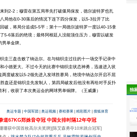
到2-2；穆雷在第五局率先打破僵局保发，德尔波特罗也扎
局他在0-30落后的情况下连下四分保发，以5-3拉开了比
破，将局分追成5-5平；第十一局德尔波特罗一度以40-15拿
了5-6落后的绝境；最终阿根廷人没能顶住压力，穆雷以破发
的男单金牌。
圭三盘击败了纳达尔。在与锦织圭过往的十一场交手记录中
和小德更大。不过今天的比赛中锦织圭状态神勇，迅速进入状
盘两度破发以5-2领先进入发球胜赛局，绝境中纳达尔开启不屈
。决胜盘还是锦织圭先发制人，第四局破发后他没有再给对手反扑
独
定胜利，收获了本次奥运会的网球男单铜牌。（王威廉）
奥运专题
|
中国军团
|
奥运视频
|
赛程赛果
|
精彩图片
|
搜狐体育
拳道67KG郑姝音夺冠
中国女排时隔12年夺冠
珊珊获中国首枚高尔夫奖牌
][
陈艾森勇夺10米跳台冠军
]
焦点：
跳水梦之队!7金超举重乒乓 吴敏霞陈若琳创历史