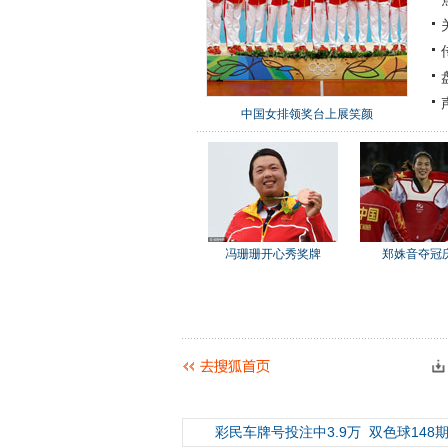
中国女排领奖台上展笑颜
冯珊珊开心秀奖牌
郑姝音夺冠
彩民车牌号投注中3.9万
双色球148期