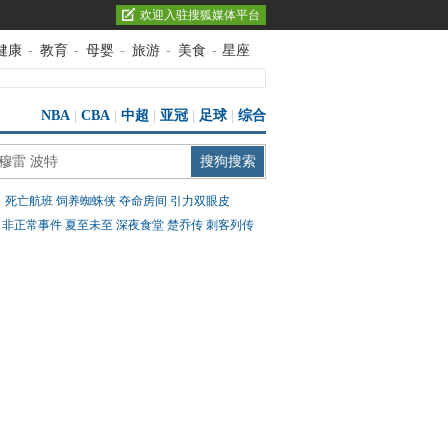
欢迎入驻搜狐媒体平台
健康
-
教育
-
母婴
-
旅游
-
美食
-
星座
NBA
|
CBA
|
中超
|
亚冠
|
足球
|
综合
：
死亡航班
饲养蜘蛛侠
夺命房间
引力双眼皮
：
非正常事件
夏至未至
深夜食堂
楚乔传
刺客列传