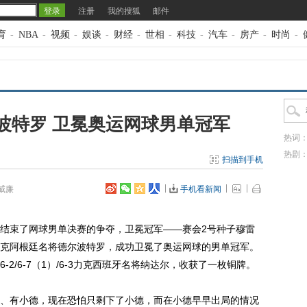
注册
我的搜狐
邮件
育
-
NBA
-
视频
-
娱谈
-
财经
-
世相
-
科技
-
汽车
-
房产
-
时尚
-
波特罗 卫冕奥运网球男单冠军
热词
热剧
扫描到手机
威廉
手机看新闻
会结束了网球男单决赛的争夺，卫冕冠军——赛会2号种子穆雷
2/7-5力克阿根廷名将德尔波特罗，成功卫冕了奥运网球的男单冠军。
2/6-7（1）/6-3力克西班牙名将纳达尔，收获了一枚铜牌。
有小德，现在恐怕只剩下了小德，而在小德早早出局的情况