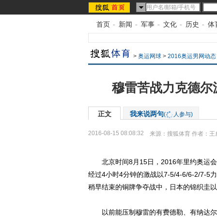
首页
-
新闻
-
军事
-
文化
-
历史
-
体
>
奥运网球
>
2016奥运男网动态
穆雷苦战力克德尔
正文
我来说两句
(
人参与)
2016-08-15 08:08:32
来源：
搜狐体育
作者：王
北京时间8月15日，2016年里约奥运
经过4小时4分钟的激战以7-5/4-6/6-
稍早结束的铜牌争夺战中，日本的锦织圭以6-
以前能压制穆雷的有费德勒、有纳达尔、