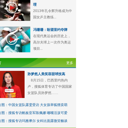
理
2013年孔令辉升格成为中
国女乒主教练...
冯珊珊：盼望里约夺牌
在现代奥运会的历史上，
高尔夫球上一次作为奥运
项目...
方
更多
孙梦然人美笑容甜球技高
8月15日，巴西里约热内
卢，搜狐体育专访了中国国家
女篮队员孙梦然……
方图：中国女篮队露雯受访 大女孩举狐狸卖萌
方图：搜狐专访帆板亚军陈佩娜 嘟嘴活泼可爱
方图：搜狐专访玛雅摩尔 女科比面露微笑畅谈