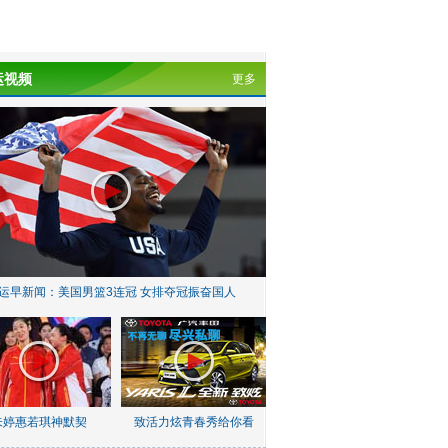
运视频
更多
运早新闻：美国男篮3连冠 女排夺冠振奋国人
朱婷惠若琪神默契
致活力炫青春秀给你看