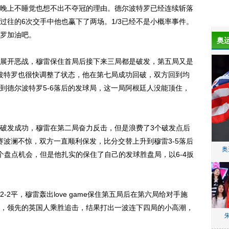
晚上不睡觉也想不出不夺冠的理由。德尔波特罗已经连续斩落
过往的6次交手中他也赢下了两场。1/3已经不是小概率事件。
罗加油吧。
奥
开恶战，穆雷保住首局后接下来三局都是破发，第五局又是
尔波特罗也很快调整了状态，他在第七局成功回破，双方回到均
到德尔波特罗5-6落后的发球局，这一局阿根廷人没能顶住，
发成功，穆雷在第二局奋力反击，但是浪费了3个破发点后
赛波澜不惊，双方一直顺利保发，比分交替上升到穆雷3-5落后
奥
个盘点机会，但是他扎实的保住了自己的发球胜盘局，以6-4扳
平，穆雷轰出love game保住第五局后在第六局给对手施
，领先的英国人乘胜追击，结果打出一波连下四局的小高潮，