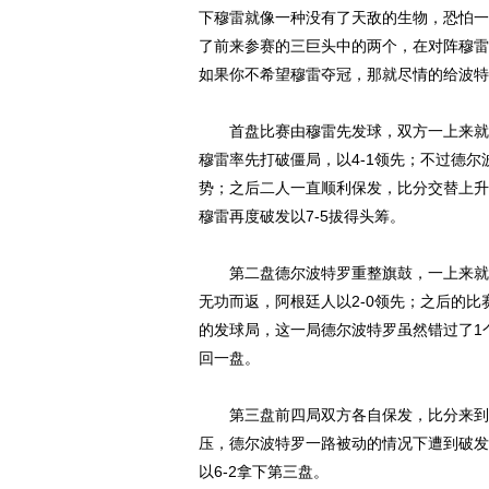
下穆雷就像一种没有了天敌的生物，恐怕一
了前来参赛的三巨头中的两个，在对阵穆雷
如果你不希望穆雷夺冠，那就尽情的给波特
首盘比赛由穆雷先发球，双方一上来就展
穆雷率先打破僵局，以4-1领先；不过德
势；之后二人一直顺利保发，比分交替上升
穆雷再度破发以7-5拔得头筹。
第二盘德尔波特罗重整旗鼓，一上来就破
无功而返，阿根廷人以2-0领先；之后的比
的发球局，这一局德尔波特罗虽然错过了1
回一盘。
第三盘前四局双方各自保发，比分来到2-2
压，德尔波特罗一路被动的情况下遭到破发
以6-2拿下第三盘。