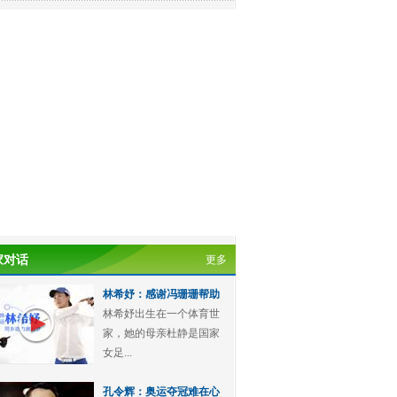
家对话
更多
林希妤：感谢冯珊珊帮助
林希妤出生在一个体育世
家，她的母亲杜静是国家
女足...
孔令辉：奥运夺冠难在心