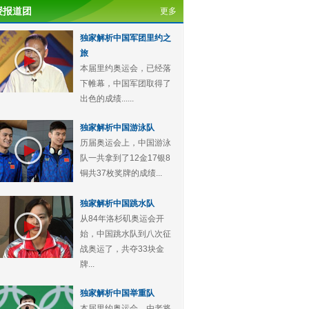
授报道团
更多
独家解析中国军团里约之
旅
本届里约奥运会，已经落
下帷幕，中国军团取得了
出色的成绩......
独家解析中国游泳队
历届奥运会上，中国游泳
队一共拿到了12金17银8
铜共37枚奖牌的成绩...
独家解析中国跳水队
从84年洛杉矶奥运会开
始，中国跳水队到八次征
战奥运了，共夺33块金
牌...
独家解析中国举重队
本届里约奥运会，由老将