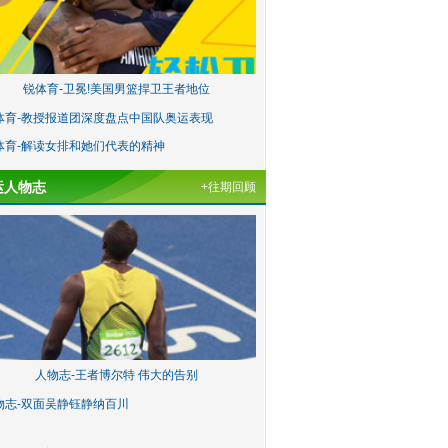
锐体育-卫冕!美国男篮捍卫王者地位
体育-教授报道团深度盘点中国队奥运表现
体育-解读女排和她们代表的精神
运人物志
+往期回顾
人物志-王者博尔特 伟大的告别
物志-双面吴静钰静纳百川