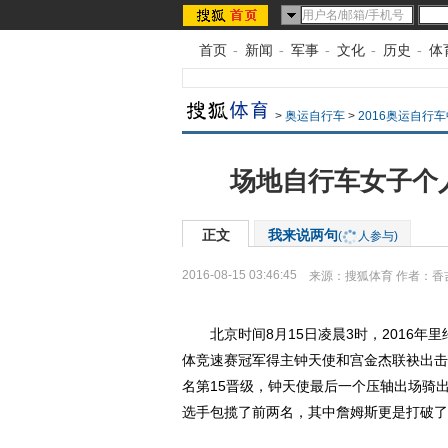
首页
-
新闻
-
军事
-
文化
-
历史
-
体
>
奥运自行车
>
2016奥运自行
场地自行车女子个人
正文
我来说两句
(
人参与)
2016-08-15 03:46:45
来源：
搜狐体育
作者：香
北京时间8月15日凌晨3时，2016年
体竞速赛冠军得主钟天使和宫金杰联袂出击
名第15晋级，钟天使最后一个压轴出场骑出
选手包揽了前两名，其中詹姆斯更是打破了