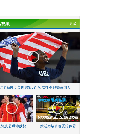
运视频
更多
运早新闻：美国男篮3连冠 女排夺冠振奋国人
朱婷惠若琪神默契
致活力炫青春秀给你看