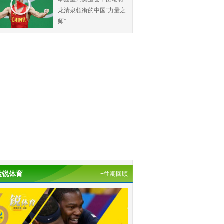
龙清泉领衔的中国“力量之
师”......
运锐体育
+往期回顾