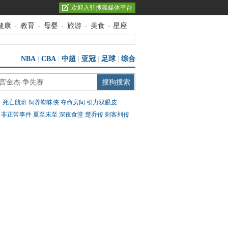
欢迎入驻搜狐媒体平台
健康
-
教育
-
母婴
-
旅游
-
美食
-
星座
NBA
|
CBA
|
中超
|
亚冠
|
足球
|
综合
：
死亡航班
饲养蜘蛛侠
夺命房间
引力双眼皮
：
非正常事件
夏至未至
深夜食堂
楚乔传
刺客列传