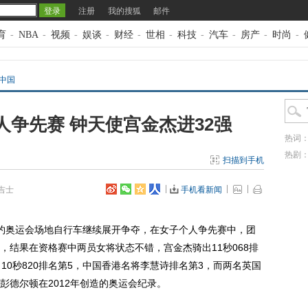
注册
我的搜狐
邮件
育
-
NBA
-
视频
-
娱谈
-
财经
-
世相
-
科技
-
汽车
-
房产
-
时尚
-
车中国
争先赛 钟天使宫金杰进32强
热词
热剧
扫描到手机
吉士
手机看新闻
里约奥运会场地自行车继续展开争夺，在女子个人争先赛中，团
，结果在资格赛中两员女将状态不错，宫金杰骑出11秒068排
10秒820排名第5，中国香港名将李慧诗排名第3，而两名英国
彭德尔顿在2012年创造的奥运会纪录。