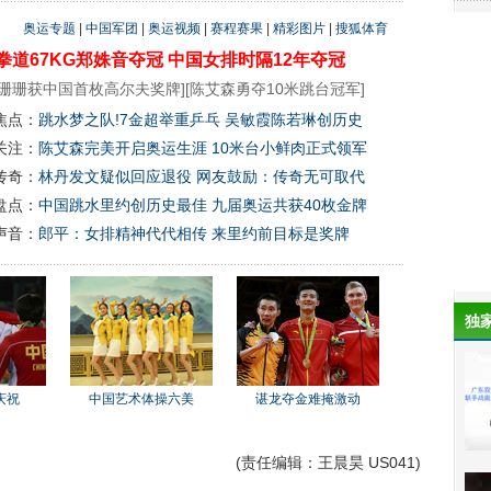
奥运专题
|
中国军团
|
奥运视频
|
赛程赛果
|
精彩图片
|
搜狐体育
拳道67KG郑姝音夺冠
中国女排时隔12年夺冠
珊珊获中国首枚高尔夫奖牌
][
陈艾森勇夺10米跳台冠军
]
焦点：
跳水梦之队!7金超举重乒乓 吴敏霞陈若琳创历史
关注：
陈艾森完美开启奥运生涯 10米台小鲜肉正式领军
传奇：
林丹发文疑似回应退役 网友鼓励：传奇无可取代
盘点：
中国跳水里约创历史最佳 九届奥运共获40枚金牌
声音：
郎平：女排精神代代相传 来里约前目标是奖牌
独
庆祝
中国艺术体操六美
谌龙夺金难掩激动
(责任编辑：王晨昊 US041)