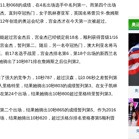
,秒068的成绩，在4名出场选手中名列第一。而第四个出场
杰。直到夺冠热门，女子凯林赛亚军，英国名将蕾贝卡-詹姆斯
2012年创造的奥运会纪录，宫金杰才在今天第一次被超过。
奥
过宫金杰后，宫金杰已经锁定前18名，顺利获得晋级1/16
宫金杰，暂列第二。随后，另一名夺冠热门，澳大利亚名将马
。前17名选手战罢，宫金杰排名第6，第18个出场的新西兰名
她骑出了10秒871排在詹姆斯之后位列第2。
大的竞争力，10秒787，超过汉森，以0.06秒之差暂列第
里格特里，结果她骑出10秒803的成绩暂列第3。在女子凯林
奥
第24个出场，结果她骑出10秒800超过里格特里暂列第3。
个出场，结果她骑出10秒865的成绩暂列第5。作为2016
，结果她骑出10秒820，超过沃格尔排名资格赛第5顺利晋