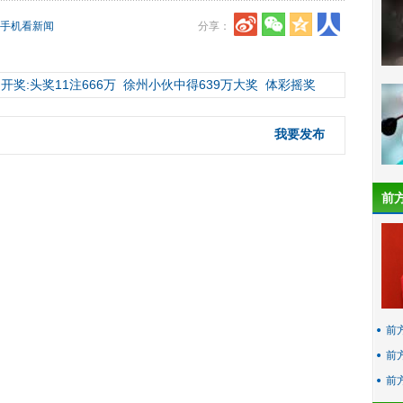
手机看新闻
分享：
开奖:头奖11注666万
徐州小伙中得639万大奖
体彩摇奖
我要发布
前
前
前
前