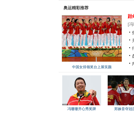
奥运精彩推荐
跆
[
冯
中国女排领奖台上展笑颜
冯珊珊开心秀奖牌
郑姝音夺冠