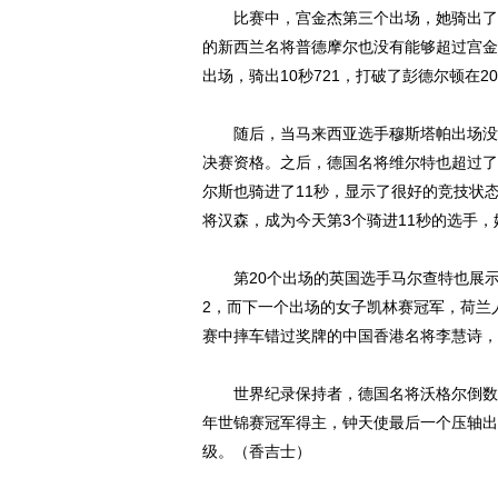
比赛中，宫金杰第三个出场，她骑出了11
的新西兰名将普德摩尔也没有能够超过宫金
出场，骑出10秒721，打破了彭德尔顿在
随后，当马来西亚选手穆斯塔帕出场没能超
决赛资格。之后，德国名将维尔特也超过了
尔斯也骑进了11秒，显示了很好的竞技状态
将汉森，成为今天第3个骑进11秒的选手，
第20个出场的英国选手马尔查特也展示了强
2，而下一个出场的女子凯林赛冠军，荷兰人
赛中摔车错过奖牌的中国香港名将李慧诗，在
世界纪录保持者，德国名将沃格尔倒数第二
年世锦赛冠军得主，钟天使最后一个压轴出场
级。（香吉士）