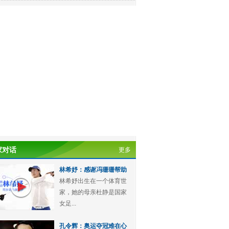
家对话
更多
林希妤：感谢冯珊珊帮助
林希妤出生在一个体育世
家，她的母亲杜静是国家
女足...
孔令辉：奥运夺冠难在心