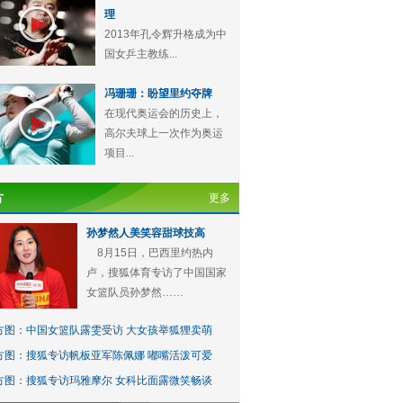
理
2013年孔令辉升格成为中
国女乒主教练...
冯珊珊：盼望里约夺牌
在现代奥运会的历史上，
高尔夫球上一次作为奥运
项目...
方
更多
孙梦然人美笑容甜球技高
8月15日，巴西里约热内
卢，搜狐体育专访了中国国家
女篮队员孙梦然……
方图：中国女篮队露雯受访 大女孩举狐狸卖萌
方图：搜狐专访帆板亚军陈佩娜 嘟嘴活泼可爱
方图：搜狐专访玛雅摩尔 女科比面露微笑畅谈