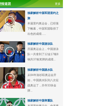
授报道团
更多
独家解析中国军团里约之
旅
本届里约奥运会，已经落
下帷幕，中国军团取得了
出色的成绩......
独家解析中国游泳队
历届奥运会上，中国游泳
队一共拿到了12金17银8
铜共37枚奖牌的成绩...
独家解析中国跳水队
从84年洛杉矶奥运会开
始，中国跳水队到八次征
战奥运了，共夺33块金
牌...
独家解析中国举重队
本届里约奥运会，由老将