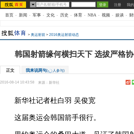
注册
我的
首页
-
新闻
-
军事
-
文化
-
历史
-
体育
-
NBA
-
视频
-
娱谈
-
财
>
奥运射箭
>
2016奥运射箭动态
韩国射箭缘何横扫天下 选拔严格
正文
我来说两句
(
人参与)
2016-08-14 10:43:58
来源：
新华社
新华社记者杜白羽 吴俊宽
这届奥运会韩国箭手很行。