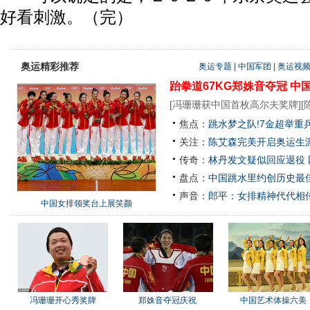
好看刺激。（完）
奥运精彩推荐
奥运专题
|
中国军团
|
奥运视
跆拳道67KG郑姝音夺冠
中
[
冯珊珊获中国首枚高尔夫奖牌
][
焦点：
跳水梦之队!7金超举重
关注：
陈艾森完美开启奥运生涯
传奇：
林丹发文疑似回应退役
盘点：
中国跳水里约创历史最佳
声音：
郎平：女排精神代代相
中国女排领奖台上展笑颜
冯珊珊开心秀奖牌
郑姝音夺冠庆祝
中国艺术体操六美