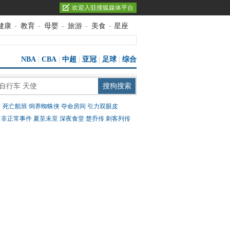
欢迎入驻搜狐媒体平台
健康
-
教育
-
母婴
-
旅游
-
美食
-
星座
NBA
|
CBA
|
中超
|
亚冠
|
足球
|
综合
：
死亡航班
饲养蜘蛛侠
夺命房间
引力双眼皮
：
非正常事件
夏至未至
深夜食堂
楚乔传
刺客列传