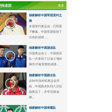
授报道团
更多
独家解析中国军团里约之
旅
本届里约奥运会，已经落
下帷幕，中国军团取得了
出色的成绩......
独家解析中国游泳队
历届奥运会上，中国游泳
队一共拿到了12金17银8
铜共37枚奖牌的成绩...
独家解析中国跳水队
从84年洛杉矶奥运会开
始，中国跳水队到八次征
战奥运了，共夺33块金
牌...
独家解析中国举重队