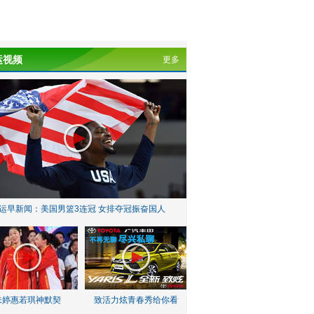
运视频
更多
运早新闻：美国男篮3连冠 女排夺冠振奋国人
朱婷惠若琪神默契
致活力炫青春秀给你看