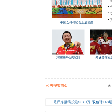
中国女排领奖台上展笑颜
冯珊珊开心秀奖牌
郑姝音夺冠
彩民车牌号投注中3.9万
双色球148期