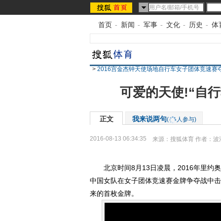
首页
-
新闻
-
军事
-
文化
-
历史
-
体
>
2016宫金杰钟天使场地自行车女子团体竞速赛
可爱的天使!“自
正文
我来说两句
(
人参与)
2016-08-13 06:34:35
来源：
搜狐体育
作者：波
北京时间8月13日凌晨，2016年里约
中国女队在女子团体竞速赛金牌争夺战中击
来的首枚金牌。