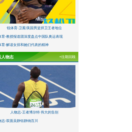
锐体育-卫冕!美国男篮捍卫王者地位
体育-教授报道团深度盘点中国队奥运表现
体育-解读女排和她们代表的精神
运人物志
+往期回顾
人物志-王者博尔特 伟大的告别
物志-双面吴静钰静纳百川