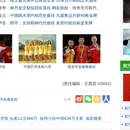
关注：
陈艾森完美开启奥运生涯 10米台小鲜肉正式领军
传奇：
林丹发文疑似回应退役 网友鼓励：传奇无可取代
盘点：
中国跳水里约创历史最佳 九届奥运共获40枚金牌
声音：
郎平：女排精神代代相传 来里约前目标是奖牌
前
庆祝
中国艺术体操六美
谌龙夺金难掩激动
(责任编辑：王晨昊 US041)
手机看新闻
分享：
前
前
开奖:头奖11注666万
徐州小伙中得639万大奖
体彩摇奖
前