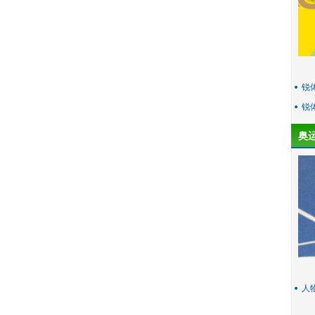
锐
锐
奥
人