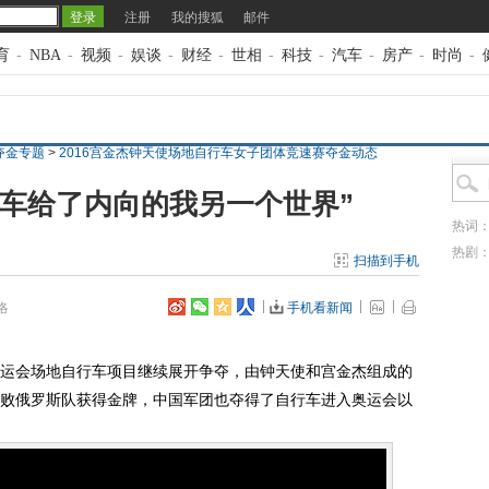
注册
我的搜狐
邮件
育
-
NBA
-
视频
-
娱谈
-
财经
-
世相
-
科技
-
汽车
-
房产
-
时尚
-
夺金专题
>
2016宫金杰钟天使场地自行车女子团体竞速赛夺金动态
行车给了内向的我另一个世界”
热词
热剧
扫描到手机
洛
手机看新闻
奥运会场地自行车项目继续展开争夺，由钟天使和宫金杰组成的
败俄罗斯队获得金牌，中国军团也夺得了自行车进入奥运会以