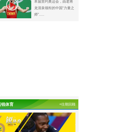
本届里约奥运会，由老将
龙清泉领衔的中国“力量之
师”......
运锐体育
+往期回顾