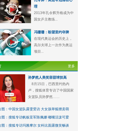
孔令辉：奥运夺冠难在心
理
2013年孔令辉升格成为中
国女乒主教练...
冯珊珊：盼望里约夺牌
在现代奥运会的历史上，
高尔夫球上一次作为奥运
项目...
方
更多
孙梦然人美笑容甜球技高
8月15日，巴西里约热内
卢，搜狐体育专访了中国国家
女篮队员孙梦然……
方图：中国女篮队露雯受访 大女孩举狐狸卖萌
方图：搜狐专访帆板亚军陈佩娜 嘟嘴活泼可爱
方图：搜狐专访玛雅摩尔 女科比面露微笑畅谈