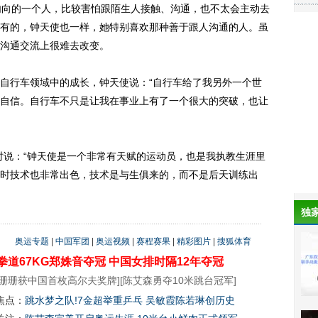
内向的一个人，比较害怕跟陌生人接触、沟通，也不太会主动去
有的，钟天使也一样，她特别喜欢那种善于跟人沟通的人。虽
沟通交流上很难去改变。
行车领域中的成长，钟天使说：“自行车给了我另外一个世
自信。自行车不只是让我在事业上有了一个很大的突破，也让
说：“钟天使是一个非常有天赋的运动员，也是我执教生涯里
时技术也非常出色，技术是与生俱来的，而不是后天训练出
独
奥运专题
|
中国军团
|
奥运视频
|
赛程赛果
|
精彩图片
|
搜狐体育
拳道67KG郑姝音夺冠
中国女排时隔12年夺冠
珊珊获中国首枚高尔夫奖牌
][
陈艾森勇夺10米跳台冠军
]
焦点：
跳水梦之队!7金超举重乒乓 吴敏霞陈若琳创历史