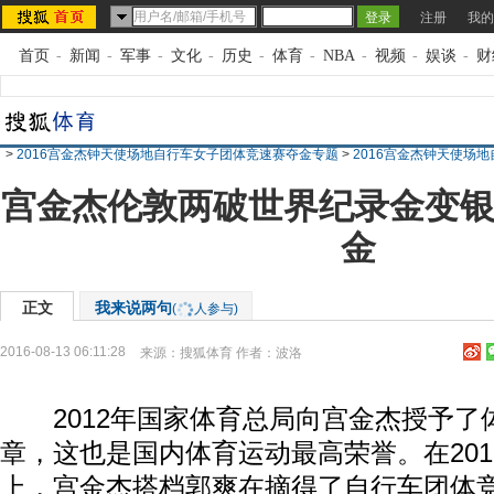
注册
我的
首页
-
新闻
-
军事
-
文化
-
历史
-
体育
-
NBA
-
视频
-
娱谈
-
财
>
2016宫金杰钟天使场地自行车女子团体竞速赛夺金专题
>
2016宫金杰钟天使场
宫金杰伦敦两破世界纪录金变银
金
正文
我来说两句
(
人参与)
2016-08-13 06:11:28
来源：
搜狐体育
作者：波洛
2012年国家体育总局向宫金杰授予了
章，这也是国内体育运动最高荣誉。在20
上，宫金杰搭档郭爽在摘得了自行车团体