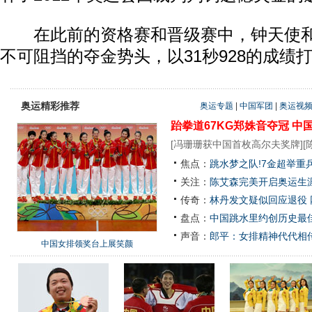
在此前的资格赛和晋级赛中，钟天使和
不可阻挡的夺金势头，以31秒928的成绩
奥运精彩推荐
奥运专题
|
中国军团
|
奥运视
跆拳道67KG郑姝音夺冠
中
[
冯珊珊获中国首枚高尔夫奖牌
][
焦点：
跳水梦之队!7金超举重
关注：
陈艾森完美开启奥运生涯
传奇：
林丹发文疑似回应退役
盘点：
中国跳水里约创历史最佳
声音：
郎平：女排精神代代相
中国女排领奖台上展笑颜